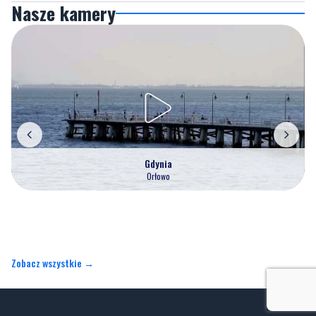
Gdynia
Orłowo
Zobacz wszystkie →
Artykuły
Informacje