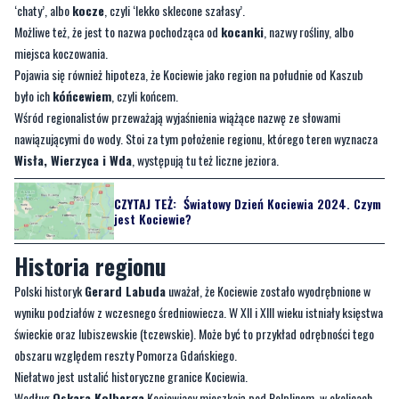
Pojawia się również hipoteza, że Kociewie jako region na południe od Kaszub
było ich
kóńcewiem
, czyli końcem.
Wśród regionalistów przeważają wyjaśnienia wiążące nazwę ze słowami
nawiązującymi do wody. Stoi za tym położenie regionu, którego teren wyznacza
Wisła, Wierzyca i Wda
, występują tu też liczne jeziora.
CZYTAJ TEŻ:
Światowy Dzień Kociewia 2024. Czym
jest Kociewie?
Historia regionu
Polski historyk
Gerard Labuda
uważał, że Kociewie zostało wyodrębnione w
wyniku podziałów z wczesnego średniowiecza. W XII i XIII wieku istniały księstwa
świeckie oraz lubiszewskie (tczewskie). Może być to przykład odrębności tego
obszaru względem reszty Pomorza Gdańskiego.
Niełatwo jest ustalić historyczne granice Kociewia.
Według
Oskara Kolberga
Kociewiacy mieszkają pod Pelplinem, w okolicach
Gniewa i Tczewa.
Florian Ceynowa
za stolicę Kociewia uważał Gniew,
jednocześnie nie uważał powiatu starogardzkiego za część Kociewia.
Gustaw
Pobłocki
włączył do regionu również Starogard.