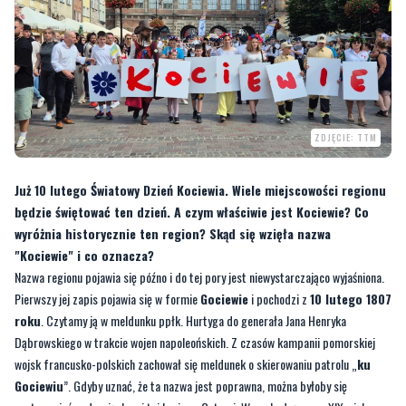
ZDJĘCIE: TTM
Już 10 lutego Światowy Dzień Kociewia. Wiele miejscowości regionu
będzie świętować ten dzień. A czym właściwie jest Kociewie? Co
wyróżnia historycznie ten region? Skąd się wzięła nazwa
"Kociewie" i co oznacza?
Nazwa regionu pojawia się późno i do tej pory jest niewystarczająco wyjaśniona.
Pierwszy jej zapis pojawia się w formie
Gociewie
i pochodzi z
10 lutego 1807
roku
. Czytamy ją w meldunku ppłk. Hurtyga do generała Jana Henryka
Dąbrowskiego w trakcie wojen napoleońskich. Z czasów kampanii pomorskiej
wojsk francusko-polskich zachował się meldunek o skierowaniu patrolu „
ku
Gociewiu
”. Gdyby uznać, że ta nazwa jest poprawna, można byłoby się
zastanawiać nad związkami tej krainy z Gotami. W pochodzącym z XIX wieku
wierszu pt. „Szczaście ji pón” występuje nazwa
Koczewie.