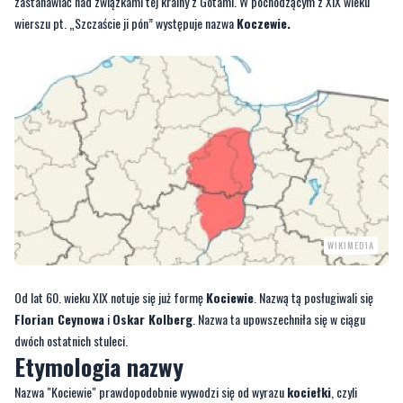
WIKIMEDIA
Od lat 60. wieku XIX notuje się już formę
Kociewie
. Nazwą tą posługiwali się
Florian Ceynowa
i
Oskar Kolberg
. Nazwa ta upowszechniła się w ciągu
dwóch ostatnich stuleci.
Etymologia nazwy
Nazwa "Kociewie" prawdopodobnie wywodzi się od wyrazu
kociełki
, czyli
‘chaty’, albo
kocze
, czyli ‘lekko sklecone szałasy’.
Możliwe też, że jest to nazwa pochodząca od
kocanki
, nazwy rośliny, albo
miejsca koczowania.