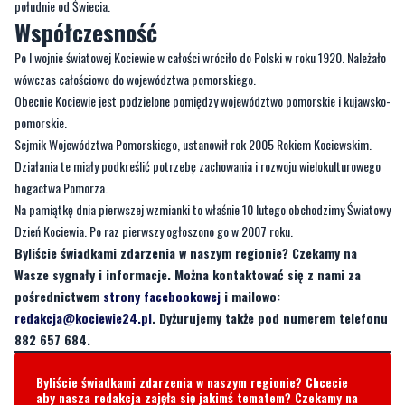
wówczas całościowo do województwa pomorskiego.
Obecnie Kociewie jest podzielone pomiędzy województwo pomorskie i kujawsko-
pomorskie.
Sejmik Województwa Pomorskiego, ustanowił rok 2005 Rokiem Kociewskim.
Działania te miały podkreślić potrzebę zachowania i rozwoju wielokulturowego
bogactwa Pomorza.
Na pamiątkę dnia pierwszej wzmianki to właśnie 10 lutego obchodzimy Światowy
Dzień Kociewia. Po raz pierwszy ogłoszono go w 2007 roku.
Byliście świadkami zdarzenia w naszym regionie? Czekamy na
Wasze sygnały i informacje. Można kontaktować się z nami za
pośrednictwem
strony facebookowej
i mailowo:
redakcja@kociewie24.pl
. Dyżurujemy także pod numerem telefonu
882 657 684.
Byliście świadkami zdarzenia w naszym regionie? Chcecie
aby nasza redakcja zajęła się jakimś tematem? Czekamy na
Wasze sygnały i informacje. Można kontaktować się z naszą
redakcją za pośrednictwem strony facebookowej i mailowo:
redakcja@nadmorski24.pl
Dyżurujemy także pod numerem
telefonu
729 715 670
.