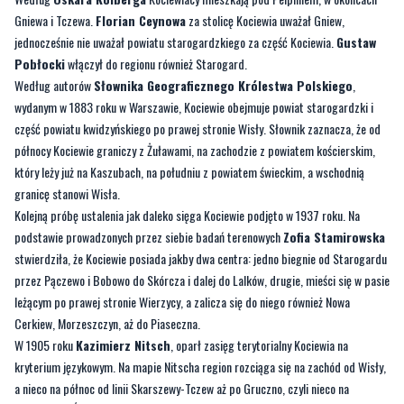
Według autorów
Słownika Geograficznego Królestwa Polskiego
,
wydanym w 1883 roku w Warszawie, Kociewie obejmuje powiat starogardzki i
część powiatu kwidzyńskiego po prawej stronie Wisły. Słownik zaznacza, że od
północy Kociewie graniczy z Żuławami, na zachodzie z powiatem kościerskim,
który leży już na Kaszubach, na południu z powiatem świeckim, a wschodnią
granicę stanowi Wisła.
Kolejną próbę ustalenia jak daleko sięga Kociewie podjęto w 1937 roku. Na
podstawie prowadzonych przez siebie badań terenowych
Zofia Stamirowska
stwierdziła, że Kociewie posiada jakby dwa centra: jedno biegnie od Starogardu
przez Pączewo i Bobowo do Skórcza i dalej do Lalków, drugie, mieści się w pasie
leżącym po prawej stronie Wierzycy, a zalicza się do niego również Nowa
Cerkiew, Morzeszczyn, aż do Piaseczna.
W 1905 roku
Kazimierz Nitsch
, oparł zasięg terytorialny Kociewia na
kryterium językowym. Na mapie Nitscha region rozciąga się na zachód od Wisły,
a nieco na północ od linii Skarszewy-Tczew aż po Gruczno, czyli nieco na
południe od Świecia.
Współczesność
Po I wojnie światowej Kociewie w całości wróciło do Polski w roku 1920. Należało