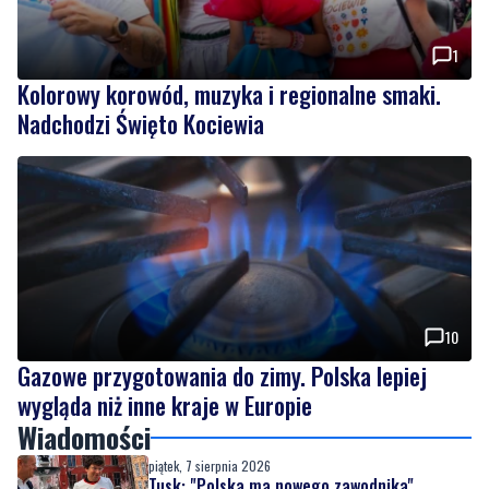
Kolorowy korowód, muzyka i regionalne smaki.
Nadchodzi Święto Kociewia
10
Gazowe przygotowania do zimy. Polska lepiej
wygląda niż inne kraje w Europie
Wiadomości
piątek, 7 sierpnia 2026
Tusk: "Polska ma nowego zawodnika".
Premier spotkał się z amerykańskim
aktorem