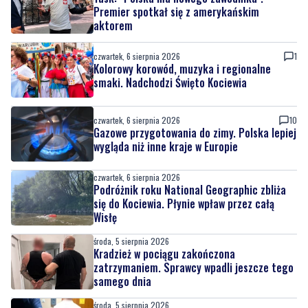
czwartek, 6 sierpnia 2026
1
Kolorowy korowód, muzyka i regionalne
smaki. Nadchodzi Święto Kociewia
czwartek, 6 sierpnia 2026
10
Gazowe przygotowania do zimy. Polska lepiej
wygląda niż inne kraje w Europie
czwartek, 6 sierpnia 2026
Podróżnik roku National Geographic zbliża
się do Kociewia. Płynie wpław przez całą
Wisłę
środa, 5 sierpnia 2026
Kradzież w pociągu zakończona
zatrzymaniem. Sprawcy wpadli jeszcze tego
samego dnia
środa, 5 sierpnia 2026
Zniszczył klimatyzator. Podczas
zatrzymania wyszło na jaw, że był
poszukiwany