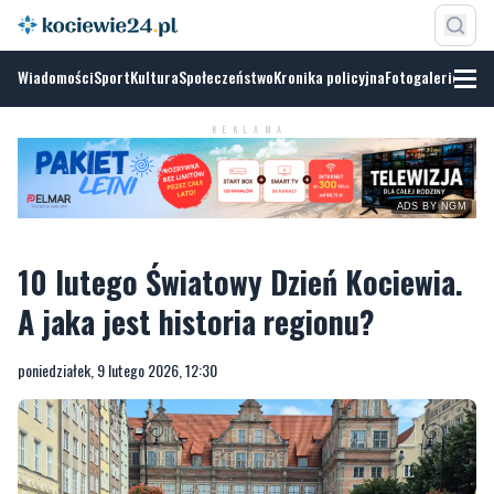
Wiadomości
Sport
Kultura
Społeczeństwo
Kronika policyjna
Fotogalerie
ADS BY
NGM
REKLAMA
10 lutego Światowy Dzień Kociewia.
A jaka jest historia regionu?
poniedziałek, 9 lutego 2026, 12:30