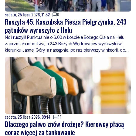
pątników wyruszyło z Helu
No i ruszyli! Punktualnie o 6.00 w kościele Bożego Ciała na Helu
zabrzmiała modlitwa, a 243 Bożych Wędrowców wyruszyło w
kierunku Jasnej Góry, a następnie, po raz pierwszy w historii, do
Piekar Śląskich.
sobota, 25 lipca 2026, 09:14
39
Dlaczego paliwo znów drożeje? Kierowcy płacą
coraz więcej za tankowanie
Kierowcy w całej Polsce muszą liczyć się z kolejnymi podwyżkami
cen paliw. Średnio za litr benzyny Pb95 trzeba zapłacić około 7,29
zł, oleju napędowego 7,64 zł, benzyny Pb98 8,09 zł, a autogazu