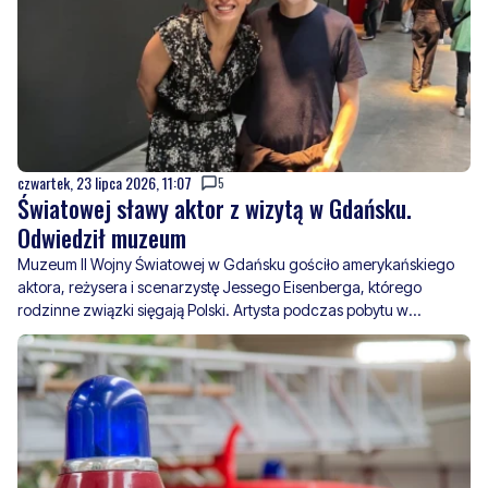
czwartek, 23 lipca 2026, 11:07
5
Światowej sławy aktor z wizytą w Gdańsku.
Odwiedził muzeum
Muzeum II Wojny Światowej w Gdańsku gościło amerykańskiego
aktora, reżysera i scenarzystę Jessego Eisenberga, którego
rodzinne związki sięgają Polski. Artysta podczas pobytu w
Gdańsku odwiedził placówkę i zapoznał się z jej działalnością
piątek, 17 lipca 2026, 13:01