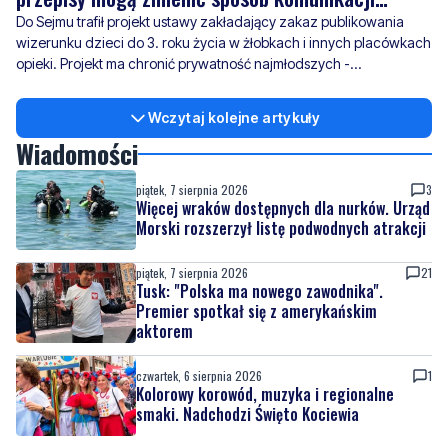
sprawdzamy jak takie rozwiązanie wdrażają placówki w okolicy.
Wczytaj kolejne artykuły
Wiadomości
piątek, 7 sierpnia 2026
3
Więcej wraków dostępnych dla nurków. Urząd
Morski rozszerzył listę podwodnych atrakcji
piątek, 7 sierpnia 2026
21
Tusk: "Polska ma nowego zawodnika".
Premier spotkał się z amerykańskim
aktorem
czwartek, 6 sierpnia 2026
1
Kolorowy korowód, muzyka i regionalne
smaki. Nadchodzi Święto Kociewia
czwartek, 6 sierpnia 2026
10
Gazowe przygotowania do zimy. Polska lepiej
wygląda niż inne kraje w Europie