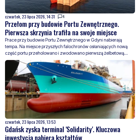
Przełom przy budowie Portu Zewnętrznego.
Pierwsza skrzynia trafiła na swoje miejsce
Prace przy budowie Portu Zewnętrznego w Gdyni nabierają
tempa. Na miejsce przyszłych falochronów osłaniających nową
część portu przeholowano i zwodowano pierwszą żelbetową
skrzynię. To ważny etap realizacji jednej z największych inwestycji
czwartek, 23 lipca 2026, 13:53
Gdańsk zyska terminal 'Solidarity'. Kluczowa
inwestycja nabiera kształtów
Pierwszy polski pływający terminal LNG otrzyma nazwę
„Solidarity”. Decyzję ogłosił GAZ-SYSTEM, który realizuje budowę
terminalu FSRU w Zatoce Gdańskiej. Nowa infrastruktura ma