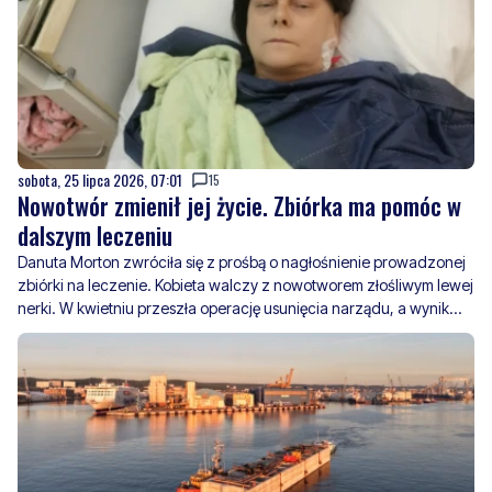
sobota, 25 lipca 2026, 07:01
15
Nowotwór zmienił jej życie. Zbiórka ma pomóc w
dalszym leczeniu
Danuta Morton zwróciła się z prośbą o nagłośnienie prowadzonej
zbiórki na leczenie. Kobieta walczy z nowotworem złośliwym lewej
nerki. W kwietniu przeszła operację usunięcia narządu, a wynik
badania histopatologicznego potwierdził raka
jasnokomórkowego.
czwartek, 23 lipca 2026, 14:31
4