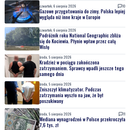
czwartek, 6 sierpnia 2026
Podróżnik roku National Geographic zbliża
się do Kociewia. Płynie wpław przez całą
Wisłę
środa, 5 sierpnia 2026
Kradzież w pociągu zakończona
zatrzymaniem. Sprawcy wpadli jeszcze tego
samego dnia
środa, 5 sierpnia 2026
Zniszczył klimatyzator. Podczas
zatrzymania wyszło na jaw, że był
poszukiwany
środa, 5 sierpnia 2026
11
Mediana wynagrodzeń w Polsce przekroczyła
7,6 tys. zł
środa, 5 sierpnia 2026
Największa inwestycja drogowa regionu