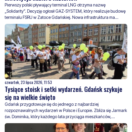
odegrać istotną rolę w zapewnieniu bezpieczeństwa
energetycznego Polski
czwartek, 23 lipca 2026, 11:53
Tysiące stoisk i setki wydarzeń. Gdańsk szykuje
się na wielkie święto
Gdańsk przygotowuje się do jednego z najbardziej
rozpoznawalnych wydarzeń w Polsce i Europie. Zbliża się Jarmark
św. Dominika, który każdego lata przyciąga mieszkańców,
turystów oraz wystawców z różnych części kraju i świata.