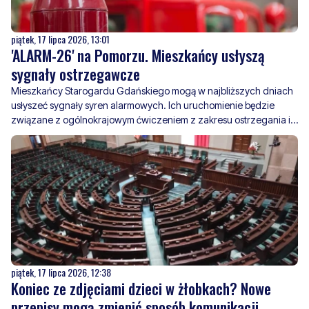
'ALARM-26' na Pomorzu. Mieszkańcy usłyszą
sygnały ostrzegawcze
Mieszkańcy Starogardu Gdańskiego mogą w najbliższych dniach
usłyszeć sygnały syren alarmowych. Ich uruchomienie będzie
związane z ogólnokrajowym ćwiczeniem z zakresu ostrzegania i
alarmowania ludności o zagrożeniu uderzeniami z powietrza.
piątek, 17 lipca 2026, 12:38
Koniec ze zdjęciami dzieci w żłobkach? Nowe
przepisy mogą zmienić sposób komunikacji
placówek
Do Sejmu trafił projekt ustawy zakładający zakaz publikowania
wizerunku dzieci do 3. roku życia w żłobkach i innych placówkach
opieki. Projekt ma chronić prywatność najmłodszych -