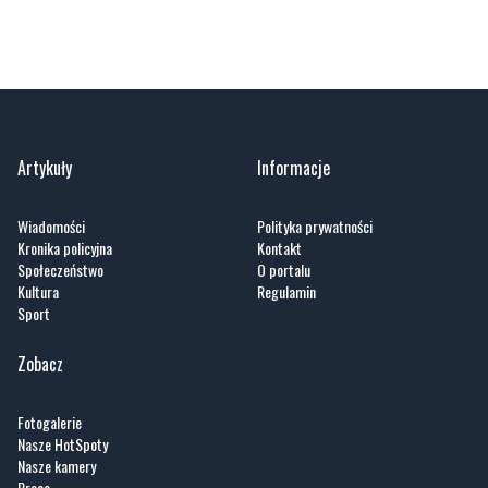
Gmina Puck
Powiat lęborski
Lębork
Powiat słupski
Słupsk
Kociewie
Powiat starogardzki
Powiat tczewski
Artykuły
Informacje
Wiadomości
Polityka prywatności
Kronika policyjna
Kontakt
Społeczeństwo
O portalu
Kultura
Regulamin
Sport
Zobacz
Fotogalerie
Nasze HotSpoty
Nasze kamery
Praca