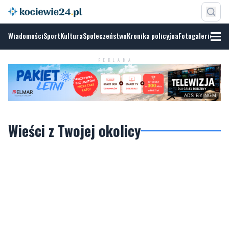
Wiadomości
Sport
Kultura
Społeczeństwo
Kronika policyjna
Fotogalerie
REKLAMA
ADS BY NGM
Wieści z Twojej okolicy
Pomorze
Trójmiasto
Powiat wejherowski
Wejherowo
Reda
Rumia
Gmina Choczewo
Gmina Gniewino
Gmina Linia
Gmina Luzino
Gmina Łęczyce
Gmina Szemud
Gmina Wejherowo
Powiat pucki
Puck
Hel
Władysławowo
Jastarnia
Gmina Kosakowo
Gmina Krokowa