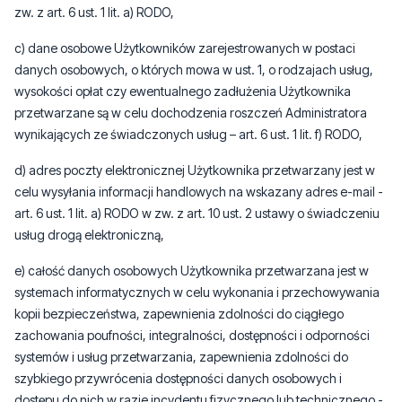
zw. z art. 6 ust. 1 lit. a) RODO,
c) dane osobowe Użytkowników zarejestrowanych w postaci
danych osobowych, o których mowa w ust. 1, o rodzajach usług,
wysokości opłat czy ewentualnego zadłużenia Użytkownika
przetwarzane są w celu dochodzenia roszczeń Administratora
wynikających ze świadczonych usług – art. 6 ust. 1 lit. f) RODO,
d) adres poczty elektronicznej Użytkownika przetwarzany jest w
celu wysyłania informacji handlowych na wskazany adres e-mail -
art. 6 ust. 1 lit. a) RODO w zw. z art. 10 ust. 2 ustawy o świadczeniu
usług drogą elektroniczną,
e) całość danych osobowych Użytkownika przetwarzana jest w
systemach informatycznych w celu wykonania i przechowywania
kopii bezpieczeństwa, zapewnienia zdolności do ciągłego
zachowania poufności, integralności, dostępności i odporności
systemów i usług przetwarzania, zapewnienia zdolności do
szybkiego przywrócenia dostępności danych osobowych i
dostępu do nich w razie incydentu fizycznego lub technicznego -