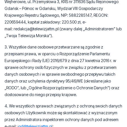
Wejherowie, ul. Przemysłowa 3, KRS nr 311636 Sądu Rejonowego
Gdańsk – Północ w Gdańsku, Wydział VIII Gospodarczy
Krajowego Rejestru Sądowego, NIP: 5882285147, REGON:
220659444, kapitał zakładowy: 220.500 zł, e-
mail:
redakcja@telewizjattm.pl
(zwany dalej „Administratorem” lub
„Twoja Telewizja Morska”).
3. Wszystkie dane osobowe przetwarzane są zgodnie z
przepisami prawa, w oparciu o Rozporządzenie Parlamentu
Europejskiego i Rady (UE) 2016/679 z dnia 27 kwietnia 2016 r. w
sprawie ochrony osób fizycznych w związku z przetwarzaniem
danych osobowych i w sprawie swobodnego przepływu takich
danych oraz uchylenia dyrektywy 95/46/WE (określane jako
„RODO”, lub „Ogólne Rozporządzenie o Ochronie Danych”) oraz
dostosowane do niego przepisy krajowe.
4. We wszystkich sprawach związanych z ochroną swoich danych
osobowych Użytkownik może się skontaktować z wyznaczonym
przez Administratora inspektorem ochrony danych pod adresem
e-mail:
iod@telewizjattm.pl
;