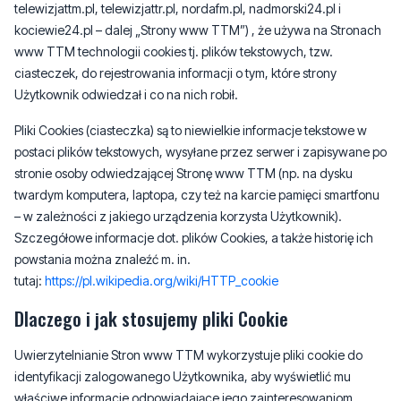
telewizjattm.pl, telewizjattr.pl, nordafm.pl, nadmorski24.pl i
kociewie24.pl – dalej „Strony www TTM”) , że używa na Stronach
www TTM technologii cookies tj. plików tekstowych, tzw.
ciasteczek, do rejestrowania informacji o tym, które strony
Użytkownik odwiedzał i co na nich robił.
Pliki Cookies (ciasteczka) są to niewielkie informacje tekstowe w
postaci plików tekstowych, wysyłane przez serwer i zapisywane po
stronie osoby odwiedzającej Stronę www TTM (np. na dysku
twardym komputera, laptopa, czy też na karcie pamięci smartfonu
– w zależności z jakiego urządzenia korzysta Użytkownik).
Szczegółowe informacje dot. plików Cookies, a także historię ich
powstania można znaleźć m. in.
tutaj:
https://pl.wikipedia.org/wiki/HTTP_cookie
Dlaczego i jak stosujemy pliki Cookie
Uwierzytelnianie Stron www TTM wykorzystuje pliki cookie do
identyfikacji zalogowanego Użytkownika, aby wyświetlić mu
właściwe informacje odpowiadające jego zainteresowaniom.