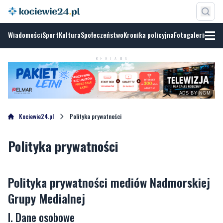
Wiadomości
Sport
Kultura
Społeczeństwo
Kronika policyjna
Fotogalerie
REKLAMA
ADS BY NGM
Kociewie24.pl
Polityka prywatności
Polityka prywatności
Polityka prywatności mediów Nadmorskiej
Grupy Medialnej
I. Dane osobowe