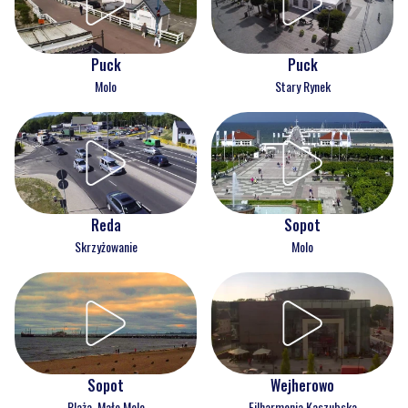
Puck
Puck
Molo
Stary Rynek
Reda
Sopot
Skrzyżowanie
Molo
Wejherowo
Sopot
Filharmonia Kaszubska
Plaża, Małe Molo