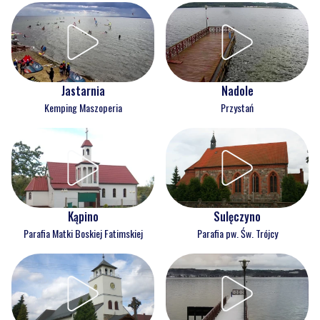
Jastarnia
Nadole
Kemping Maszoperia
Przystań
Kąpino
Sulęczyno
Parafia Matki Boskiej Fatimskiej
Parafia pw. Św. Trójcy