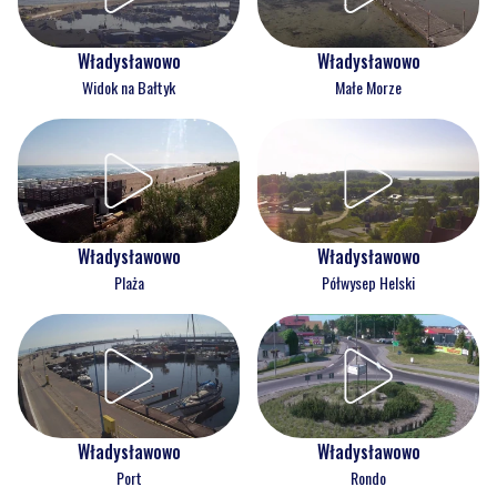
Władysławowo
Władysławowo
Widok na Bałtyk
Małe Morze
Władysławowo
Władysławowo
Plaża
Półwysep Helski
Władysławowo
Władysławowo
Port
Rondo