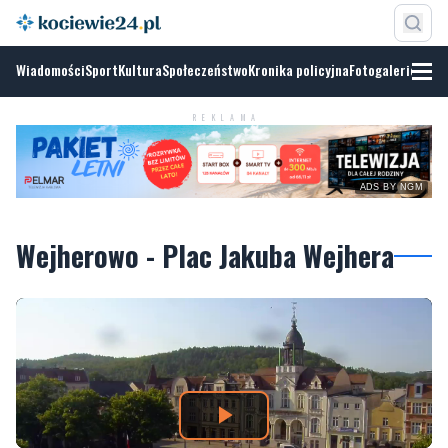
Wiadomości
Sport
Kultura
Społeczeństwo
Kronika policyjna
Fotogalerie
REKLAMA
ADS BY NGM
Wejherowo - Plac Jakuba Wejhera