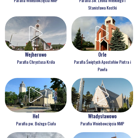
Parafia Wniebowzięcia NMP
Parafia Św. Leona Wielkiego i
Stanisława Kostki
Wejherowo
Orle
Parafia Chrystusa Króla
Parafia Świętych Apostołów Piotra i
Pawła
Hel
Władysławowo
Parafia pw. Bożego Ciała
Parafia Wniebowzięcia NMP