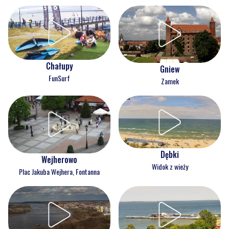
Chałupy
Gniew
FunSurf
Zamek
Dębki
Wejherowo
Widok z wieży
Plac Jakuba Wejhera, Fontanna