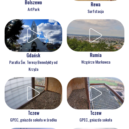
Bolszewo
Rewa
ArtPark
Surfstacja
Rumia
Gdańsk
Wzgórze Markowca
Parafia Św. Teresy Benedykty od
Krzyża
Tczew
Tczew
GPEC, gniazdo sokoła w środku
GPEC, gniazdo sokoła