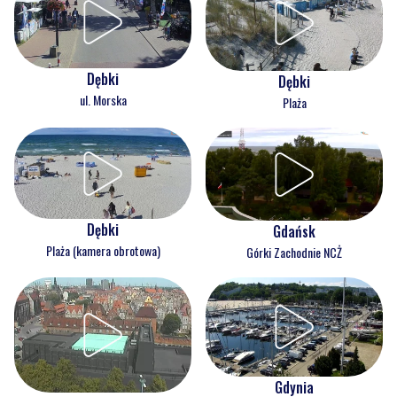
Dębki
Dębki
ul. Morska
Plaża
Dębki
Gdańsk
Plaża (kamera obrotowa)
Górki Zachodnie NCŻ
Gdynia