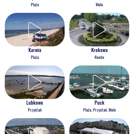
Plaża
Molo
Karwia
Krokowa
Plaża
Rondo
Lubkowo
Puck
Przystań
Plaża, Przystań, Molo