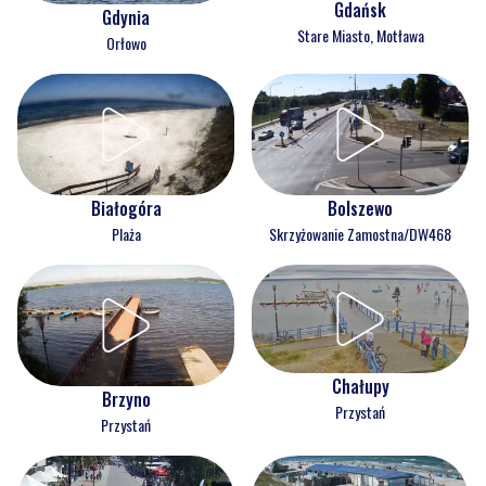
Gdańsk
Gdynia
Stare Miasto, Motława
Orłowo
Białogóra
Bolszewo
Plaża
Skrzyżowanie Zamostna/DW468
Chałupy
Brzyno
Przystań
Przystań