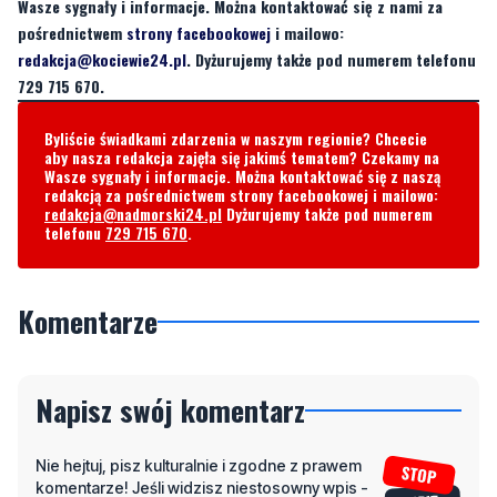
Wasze sygnały i informacje. Można kontaktować się z nami za
pośrednictwem
strony facebookowej
i mailowo:
redakcja@kociewie24.pl
. Dyżurujemy także pod numerem telefonu
729 715 670.
Byliście świadkami zdarzenia w naszym regionie? Chcecie
aby nasza redakcja zajęła się jakimś tematem? Czekamy na
Wasze sygnały i informacje. Można kontaktować się z naszą
redakcją za pośrednictwem strony facebookowej i mailowo:
redakcja@nadmorski24.pl
Dyżurujemy także pod numerem
telefonu
729 715 670
.
Komentarze
Napisz swój komentarz
Nie hejtuj, pisz kulturalnie i zgodne z prawem
komentarze! Jeśli widzisz niestosowny wpis -