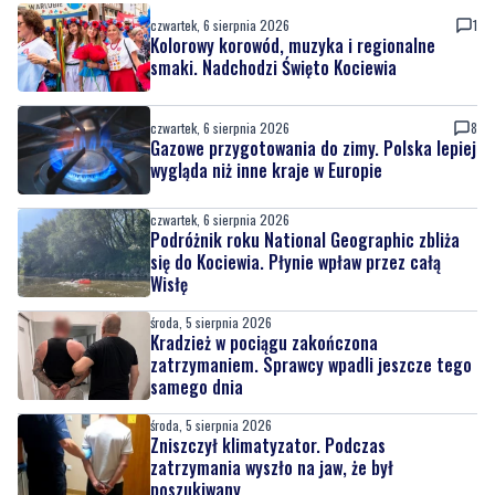
czwartek, 6 sierpnia 2026
1
Kolorowy korowód, muzyka i regionalne
smaki. Nadchodzi Święto Kociewia
czwartek, 6 sierpnia 2026
8
Gazowe przygotowania do zimy. Polska lepiej
wygląda niż inne kraje w Europie
czwartek, 6 sierpnia 2026
Podróżnik roku National Geographic zbliża
się do Kociewia. Płynie wpław przez całą
Wisłę
środa, 5 sierpnia 2026
Kradzież w pociągu zakończona
zatrzymaniem. Sprawcy wpadli jeszcze tego
samego dnia
środa, 5 sierpnia 2026
Zniszczył klimatyzator. Podczas
zatrzymania wyszło na jaw, że był
poszukiwany