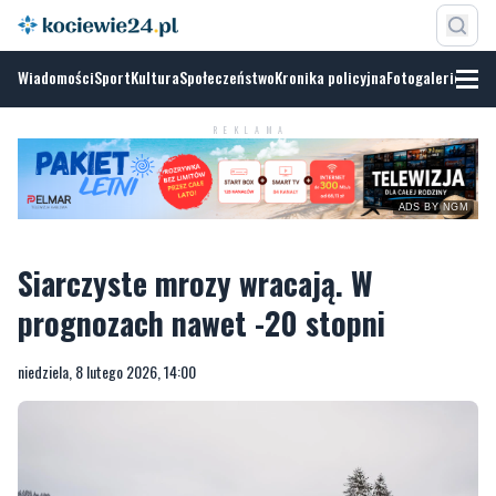
Wiadomości
Sport
Kultura
Społeczeństwo
Kronika policyjna
Fotogalerie
ADS BY
NGM
REKLAMA
Siarczyste mrozy wracają. W
prognozach nawet -20 stopni
niedziela, 8 lutego 2026, 14:00