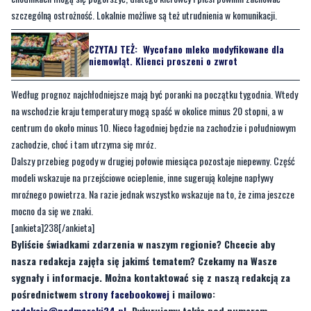
niemowląt. Klienci proszeni o zwrot
Według prognoz najchłodniejsze mają być poranki na początku tygodnia. Wtedy
na wschodzie kraju temperatury mogą spaść w okolice minus 20 stopni, a w
centrum do około minus 10. Nieco łagodniej będzie na zachodzie i południowym
zachodzie, choć i tam utrzyma się mróz.
Dalszy przebieg pogody w drugiej połowie miesiąca pozostaje niepewny. Część
modeli wskazuje na przejściowe ocieplenie, inne sugerują kolejne napływy
mroźnego powietrza. Na razie jednak wszystko wskazuje na to, że zima jeszcze
mocno da się we znaki.
[ankieta]238[/ankieta]
Byliście świadkami zdarzenia w naszym regionie? Chcecie aby
nasza redakcja zajęła się jakimś tematem? Czekamy na Wasze
sygnały i informacje. Można kontaktować się z naszą redakcją za
pośrednictwem
strony facebookowej
i mailowo:
redakcja@nadmorski24.pl
. Dyżurujemy także pod numerem
telefonu 729 715 670.
Byliście świadkami zdarzenia w naszym regionie? Chcecie