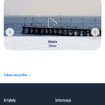
Gdynia
Orłowo
Zobacz wszystkie →
Artykuły
Informacje
Wiadomości
Polityka prywatności
Kronika policyjna
Kontakt
Społeczeństwo
O portalu