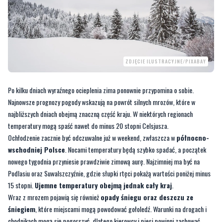
ZDJĘCIE ILUSTRACYJNE/PIXABAY
Po kilku dniach wyraźnego ocieplenia zima ponownie przypomina o sobie.
Najnowsze prognozy pogody wskazują na powrót silnych mrozów, które w
najbliższych dniach obejmą znaczną część kraju. W niektórych regionach
temperatury mogą spaść nawet do minus 20 stopni Celsjusza.
Ochłodzenie zacznie być odczuwalne już w weekend, zwłaszcza w
północno-
wschodniej Polsce
. Nocami temperatury będą szybko spadać, a początek
nowego tygodnia przyniesie prawdziwie zimową aurę. Najzimniej ma być na
Podlasiu oraz Suwalszczyźnie, gdzie słupki rtęci pokażą wartości poniżej minus
15 stopni.
Ujemne temperatury obejmą jednak cały kraj
.
Wraz z mrozem pojawią się również
opady śniegu oraz deszczu ze
śniegiem
, które miejscami mogą powodować gołoledź. Warunki na drogach i
chodnikach mogą się pogorszyć, dlatego kierowcy i piesi powinni zachować
szczególną ostrożność. Lokalnie możliwe są też utrudnienia w komunikacji.
CZYTAJ TEŻ:
Wycofano mleko modyfikowane dla