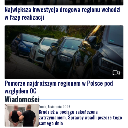
3
Pomorze najdroższym regionem w Polsce pod
względem OC
Wiadomości
środa, 5 sierpnia 2026
Kradzież w pociągu zakończona
zatrzymaniem. Sprawcy wpadli jeszcze tego
samego dnia
środa, 5 sierpnia 2026
Zniszczył klimatyzator. Podczas
zatrzymania wyszło na jaw, że był