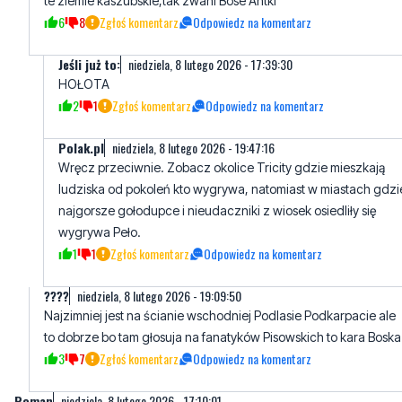
HOŁOTA
2
1
Zgłoś komentarz
Odpowiedz na komentarz
Polak.pl
niedziela, 8 lutego 2026 - 19:47:16
Wręcz przeciwnie. Zobacz okolice Tricity gdzie mieszkają
ludziska od pokoleń kto wygrywa, natomiast w miastach gdzi
najgorsze gołodupce i nieudaczniki z wiosek osiedliły się
wygrywa Peło.
1
1
Zgłoś komentarz
Odpowiedz na komentarz
????
niedziela, 8 lutego 2026 - 19:09:50
Najzimniej jest na ścianie wschodniej Podlasie Podkarpacie ale
to dobrze bo tam głosuja na fanatyków Pisowskich to kara Boska
3
7
Zgłoś komentarz
Odpowiedz na komentarz
Roman
niedziela, 8 lutego 2026 - 17:10:01
Mam już dość tej zimy. Non stop odśnieżanie i skrobanie
samochodu. No ile jeszcze
3
2
Zgłoś komentarz
Odpowiedz na komentarz