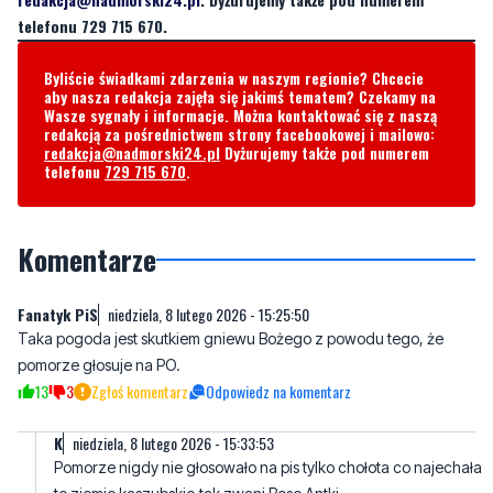
aby nasza redakcja zajęła się jakimś tematem? Czekamy na
Wasze sygnały i informacje. Można kontaktować się z naszą
redakcją za pośrednictwem strony facebookowej i mailowo:
redakcja@nadmorski24.pl
Dyżurujemy także pod numerem
telefonu
729 715 670
.
Komentarze
Fanatyk PiS
niedziela, 8 lutego 2026 - 15:25:50
Taka pogoda jest skutkiem gniewu Bożego z powodu tego, że
pomorze głosuje na PO.
13
3
Zgłoś komentarz
Odpowiedz na komentarz
K
niedziela, 8 lutego 2026 - 15:33:53
Pomorze nigdy nie głosowało na pis tylko chołota co najechała
te ziemie kaszubskie,tak zwani Bose Antki
6
8
Zgłoś komentarz
Odpowiedz na komentarz
Jeśli już to:
niedziela, 8 lutego 2026 - 17:39:30