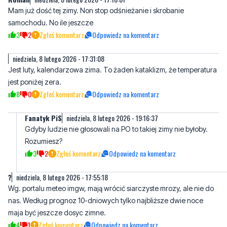
niedziela, 8 lutego 2026 - 17:31:08
Jest luty, kalendarzowa zima. To żaden kataklizm, że temperatura
jest poniżej zera.
8
0
Zgłoś komentarz
Odpowiedz na komentarz
Fanatyk PiS
niedziela, 8 lutego 2026 - 19:16:37
Gdyby ludzie nie głosowali na PO to takiej zimy nie byłoby.
Rozumiesz?
3
2
Zgłoś komentarz
Odpowiedz na komentarz
?
niedziela, 8 lutego 2026 - 17:55:18
Wg. portalu meteo imgw, mają wrócić siarczyste mrozy, ale nie do
nas. Według prognoz 10-dniowych tylko najbliższe dwie noce
maja być jeszcze dosyc zimne.
4
1
Zgłoś komentarz
Odpowiedz na komentarz
To nie kara Boska
niedziela, 8 lutego 2026 - 19:20:12
Pan Bóg placze ja to widzi. A zły i ruska propaganda z ruspubliki