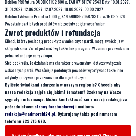
Pozostałe partie tych produktów nie zostały objęte wycofaniem.
Zwrot produktów i refundacja
Klienci, którzy posiadają produkty z wymienionych partii, mogą zwrócić je w
sklepach sieci. Zwrot jest możliwy także bez paragonu. W zamian przewidziano
pełną refundację ceny zakupu.
Sieć podkreśla, że działanie ma charakter prewencyjny i dotyczy wyłącznie
wskazanych partii. Wcześniej z podobnych powodów wycofywano także inne
artykuły spożywcze przeznaczone dla najmłodszych.
Byliście świadkami zdarzenia w naszym regionie? Chcecie aby
nasza redakcja zajęła się jakimś tematem? Czekamy na Wasze
sygnały i informacje. Można kontaktować się z naszą redakcją za
pośrednictwem
strony facebookowej
i mailowo:
redakcja@nadmorski24.pl
. Dyżurujemy także pod numerem
telefonu 729 715 670.
Byliście świadkami zdarzenia w naszym regionie? Chcecie
aby nasza redakcja zajęła się jakimś tematem? Czekamy na
Wasze sygnały i informacje. Można kontaktować się z naszą
redakcją za pośrednictwem strony facebookowej i mailowo:
redakcja@nadmorski24.pl
Dyżurujemy także pod numerem