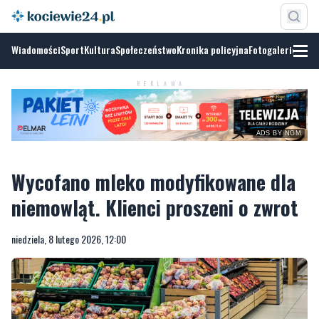
Wiadomości
Sport
Kultura
Społeczeństwo
Kronika policyjna
Fotogalerie
ADS BY
NGM
REKLAMA
Wycofano mleko modyfikowane dla
niemowląt. Klienci proszeni o zwrot
niedziela, 8 lutego 2026, 12:00
ZDJĘCIE ILUSTRACYJNE/PIXABAY