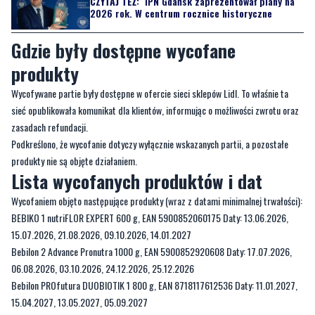
produkty
Wycofywane partie były dostępne w ofercie sieci sklepów Lidl. To właśnie ta
sieć opublikowała komunikat dla klientów, informując o możliwości zwrotu oraz
zasadach refundacji.
Podkreślono, że wycofanie dotyczy wyłącznie wskazanych partii, a pozostałe
produkty nie są objęte działaniem.
Lista wycofanych produktów i dat
Wycofaniem objęto następujące produkty (wraz z datami minimalnej trwałości):
BEBIKO 1 nutriFLOR EXPERT 600 g, EAN 5900852060175 Daty: 13.06.2026,
15.07.2026, 21.08.2026, 09.10.2026, 14.01.2027
Bebilon 2 Advance Pronutra 1000 g, EAN 5900852920608 Daty: 17.07.2026,
06.08.2026, 03.10.2026, 24.12.2026, 25.12.2026
Bebilon PROfutura DUOBIOTIK 1 800 g, EAN 8718117612536 Daty: 11.01.2027,
15.04.2027, 13.05.2027, 05.09.2027
Bebilon PROfutura DUOBIOTIK 2 800 g, EAN 8718117612543 Daty: 10.01.2027,
31.01.2027, 12.06.2027, 12.07.2027, 10.08.2027, 03.09.2027
Bebilon 1 Advance Pronutra 1000 g, EAN 5900852058783 Data: 15.08.2026