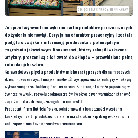
Ze sprzedaży wycofano wybrane partie produktów przeznaczonych
do żywienia niemowląt. Decyzja ma charakter prewencyjny i została
podjęta w związku z informacją producenta o potencjalnym
zagrożeniu jakościowym. Konsumenci, którzy zakupili wskazane
artykuły, proszeni są o ich zwrot do sklepów – przewidziano pełną
refundację kosztów.
Sprawa dotyczy
pięciu produktów mlekozastępczych
dla najmłodszych
dzieci. Powodem wycofania jest możliwość występowania cereulidyny – toksyny
wytwarzanej przez bakterię Bacillus cereus. Substancja ta może pojawić się w
żywności w wyniku rozwoju drobnoustrojów i w określonych warunkach stanowić
zagrożenie dla zdrowia, szczególnie u niemowląt.
Producent, firma Nutricia Polska, poinformował o konieczności wycofania
konkretnych partii produktów. Działanie ma charakter zapobiegawczy i ma na
celu zapewnienie bezpieczeństwa konsumentom.
CZYTAJ TEŻ:
IPN Gdańsk zaprezentował plany na
2026 rok. W centrum rocznice historyczne
Gdzie były dostępne wycofane