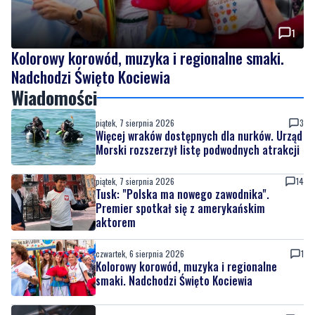
Kolorowy korowód, muzyka i regionalne smaki.
Nadchodzi Święto Kociewia
Wiadomości
piątek, 7 sierpnia 2026
3
Więcej wraków dostępnych dla nurków. Urząd
Morski rozszerzył listę podwodnych atrakcji
piątek, 7 sierpnia 2026
14
Tusk: "Polska ma nowego zawodnika".
Premier spotkał się z amerykańskim
aktorem
czwartek, 6 sierpnia 2026
1
Kolorowy korowód, muzyka i regionalne
smaki. Nadchodzi Święto Kociewia
czwartek, 6 sierpnia 2026
10
Gazowe przygotowania do zimy. Polska lepiej
wygląda niż inne kraje w Europie