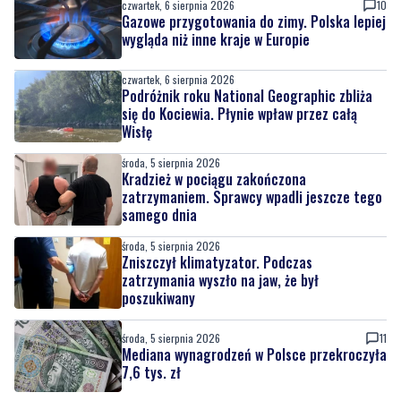
czwartek, 6 sierpnia 2026
Podróżnik roku National Geographic zbliża
się do Kociewia. Płynie wpław przez całą
Wisłę
środa, 5 sierpnia 2026
Kradzież w pociągu zakończona
zatrzymaniem. Sprawcy wpadli jeszcze tego
samego dnia
środa, 5 sierpnia 2026
Zniszczył klimatyzator. Podczas
zatrzymania wyszło na jaw, że był
poszukiwany
środa, 5 sierpnia 2026
11
Mediana wynagrodzeń w Polsce przekroczyła
7,6 tys. zł
środa, 5 sierpnia 2026
Największa inwestycja drogowa regionu
wchodzi w fazę realizacji