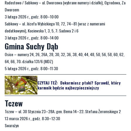
Subkowy – ul. Józefa Wybickiego 10, 72, 74–81 (wraz z numerami
dodatkowymi), Kociewska 1, 3, 5, 7; Sadowa 2 i 6
3 lutego 2026 r., godz. 8:00–14:00
Gmina Suchy Dąb
Osice – numery 24, 26, 26A, 28, 30, 32, 36, 38, 40, 44, 48, 50, 56, 58, 60, 62,
64, 66, 70; działka 131/6 (MDZ)
5 lutego 2026 r., godz. 8:00–11:30
CZYTAJ TEŻ:
Dokarmiasz ptaki? Sprawdź, który
karmnik będzie najbezpieczniejszy
Tczew
Tczew – ul. 30 Stycznia 23–28A; gen. Bema 14–22; Stefana Żeromskiego 2
13 marca 2026 r., godz. 8:30–12:30
Swarożyn
4 lutego 2026 r., godz. 10:00–13:30
Swarożyn – działka 244/2
10 lutego 2026 r., godz. 8:30–11:30