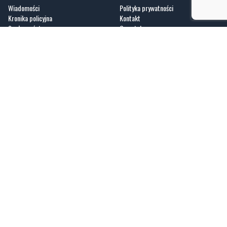
Kultura
Regulamin
Sport
Zobacz
Fotogalerie
Nasze HotSpoty
Nasze kamery
Praca
GoWork.pl
dlafirm.pracuj.pl
Kociewie24.pl - portal informacyjny z Kociewia. Codzienna dawka najnowszych
wiadomości z Twojej okolicy. Informacje społeczne, kulturalne, sportowe z
Gniewu, Tczewa, Pelplina, Starogardu Gdańskiego i pobliskich miejscowości.
Sprawdzone, lokalne info dla mieszkańców regionu Kociewia.