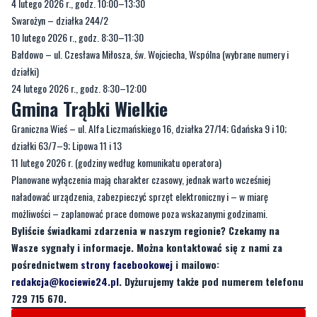
Bałdowo – ul. Czesława Miłosza, św. Wojciecha, Wspólna (wybrane numery i
działki)
24 lutego 2026 r., godz. 8:30–12:00
Gmina Trąbki Wielkie
Graniczna Wieś – ul. Alfa Liczmańskiego 16, działka 27/14; Gdańska 9 i 10;
działki 63/7–9; Lipowa 11 i 13
11 lutego 2026 r. (godziny według komunikatu operatora)
Planowane wyłączenia mają charakter czasowy, jednak warto wcześniej
naładować urządzenia, zabezpieczyć sprzęt elektroniczny i – w miarę
możliwości – zaplanować prace domowe poza wskazanymi godzinami.
Byliście świadkami zdarzenia w naszym regionie? Czekamy na
Wasze sygnały i informacje. Można kontaktować się z nami za
pośrednictwem
strony facebookowej
i mailowo:
redakcja@kociewie24.pl
. Dyżurujemy także pod numerem telefonu
729 715 670.
Byliście świadkami zdarzenia w naszym regionie? Chcecie
aby nasza redakcja zajęła się jakimś tematem? Czekamy na
Wasze sygnały i informacje. Można kontaktować się z naszą
redakcją za pośrednictwem strony facebookowej i mailowo: