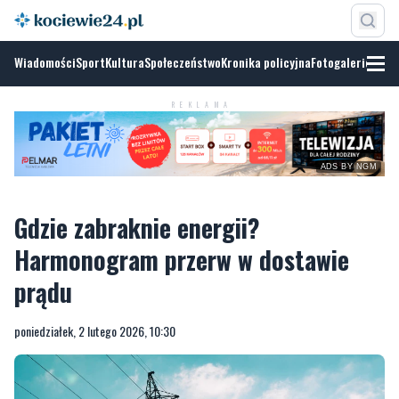
Wiadomości
Sport
Kultura
Społeczeństwo
Kronika policyjna
Fotogalerie
ADS BY
NGM
REKLAMA
Gdzie zabraknie energii?
Harmonogram przerw w dostawie
prądu
poniedziałek, 2 lutego 2026, 10:30