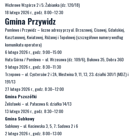
Pomlewo i Przywidz – liczne adresy przy ul. Brzozowej, Cisowej, Gdańskiej,
Kasztanowej, Kwiatowej, Różanej i Topolowej (szczegółowe numery według
komunikatu operatora)
6 lutego 2026 r., godz. 9:00–15:00
Huta Górna / Pomlewo – ul. Wrzosowa (dz. 109/6), Bukowa 35, Dobra 36D
9 lutego 2026 r., godz. 8:30–11:30
Trzepowo – ul. Cystersów 2 i 2A, Mestwina 9, 11, 13, 23; działki 301/1 (MDZ) i
191/13
27 lutego 2026 r., godz. 8:30–12:00
Gmina Pszczółki
Żelisławki – ul. Pałacowa 6; działka 14/13
13 lutego 2026 r., godz. 8:30–12:00
Gmina Subkowy
Subkowy – ul. Kociewska 3, 5, 7; Sadowa 2 i 6
2 lutego 2026 r., godz. 8:00–13:00
Radostowo / Subkowy – ul. Dworcowa (wybrane numery i działki), Ogrodowa, Za
Dworcem
3 lutego 2026 r., godz. 8:00–10:00