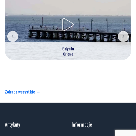
Gdynia
Orłowo
Zobacz wszystkie →
Artykuły
Informacje
Wiadomości
Polityka prywatności
Kronika policyjna
Kontakt
Społeczeństwo
O portalu