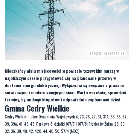
ZDJĘCIE ILUSTRACYJNE
Mieszkańcy wielu miejscowości w powiecie tczewskim muszą w
najbliższym czasie przygotować się na planowane przerwy w
dostawie energii elektrycznej. Wyłączenia są związane z pracami
serwisowymi i modernizacyjnymi sieci. Warto wcześniej sprawdzić
terminy, by uniknąć kłopotów i odpowiednio zaplanować dzień.
Gmina Cedry Wielkie
Cedry Wielkie – ulice Osadników Wojskowych 4, 23, 25, 27, 31, 31A, 33, 35, 37,
39, 39A, 41, 43, 45; Parkowa 8; działki 107/7 i 107/8; Pionierów Żuław 28, 30,
32, 36, 38, 40, 42, 42C, 44, 46, 50, 57/4 (MDZ)
5 lutego 2026 r., godz. 9:30–15:30
Gmina Pelplin
Gręblin – działka 150/1