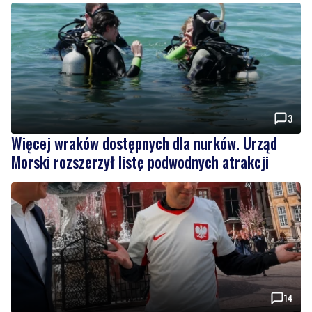
3
Więcej wraków dostępnych dla nurków. Urząd
Morski rozszerzył listę podwodnych atrakcji
14
Tusk: "Polska ma nowego zawodnika". Premier
spotkał się z amerykańskim aktorem