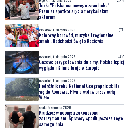
czwartek, 6 sierpnia 2026
1
Kolorowy korowód, muzyka i regionalne
smaki. Nadchodzi Święto Kociewia
czwartek, 6 sierpnia 2026
10
Gazowe przygotowania do zimy. Polska lepiej
wygląda niż inne kraje w Europie
czwartek, 6 sierpnia 2026
Podróżnik roku National Geographic zbliża
się do Kociewia. Płynie wpław przez całą
Wisłę
środa, 5 sierpnia 2026
Kradzież w pociągu zakończona
zatrzymaniem. Sprawcy wpadli jeszcze tego
samego dnia
środa, 5 sierpnia 2026
Zniszczył klimatyzator. Podczas
zatrzymania wyszło na jaw, że był