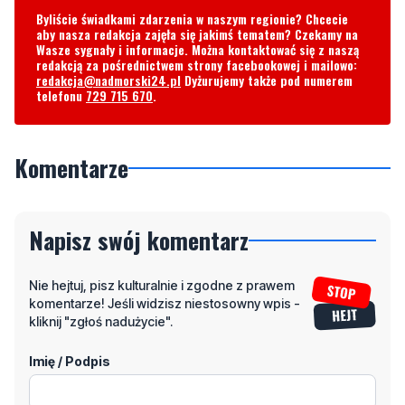
redakcja@nadmorski24.pl
Dyżurujemy także pod numerem
telefonu
729 715 670
.
Komentarze
Napisz swój komentarz
Nie hejtuj, pisz kulturalnie i zgodne z prawem
komentarze! Jeśli widzisz niestosowny wpis -
kliknij "zgłoś nadużycie".
Imię / Podpis
Odpowiedz