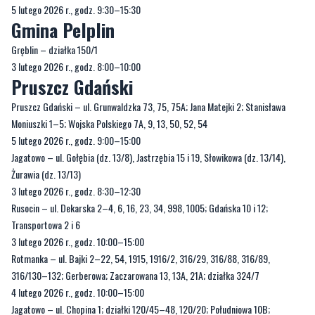
3 lutego 2026 r., godz. 8:00–10:00
Pruszcz Gdański
Pruszcz Gdański – ul. Grunwaldzka 73, 75, 75A; Jana Matejki 2; Stanisława
Moniuszki 1–5; Wojska Polskiego 7A, 9, 13, 50, 52, 54
5 lutego 2026 r., godz. 9:00–15:00
Jagatowo – ul. Gołębia (dz. 13/8), Jastrzębia 15 i 19, Słowikowa (dz. 13/14),
Żurawia (dz. 13/13)
3 lutego 2026 r., godz. 8:30–12:30
Rusocin – ul. Dekarska 2–4, 6, 16, 23, 34, 998, 1005; Gdańska 10 i 12;
Transportowa 2 i 6
3 lutego 2026 r., godz. 10:00–15:00
Rotmanka – ul. Bajki 2–22, 54, 1915, 1916/2, 316/29, 316/88, 316/89,
316/130–132; Gerberowa; Zaczarowana 13, 13A, 21A; działka 324/7
4 lutego 2026 r., godz. 10:00–15:00
Jagatowo – ul. Chopina 1; działki 120/45–48, 120/20; Południowa 10B;
Wichrowe Wzgórze 2 i 5; Żabianka (dz. 120/18)
18 lutego 2026 r., godz. 8:00–12:30
Gmina Przywidz