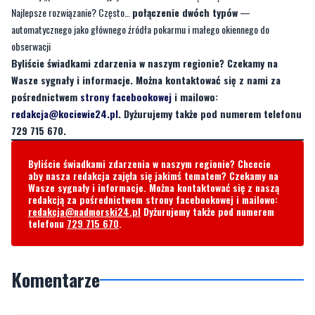
Byliście świadkami zdarzenia w naszym regionie? Czekamy na
Wasze sygnały i informacje. Można kontaktować się z nami za
pośrednictwem
strony facebookowej
i mailowo:
redakcja@kociewie24.pl
. Dyżurujemy także pod numerem telefonu
729 715 670.
Byliście świadkami zdarzenia w naszym regionie? Chcecie
aby nasza redakcja zajęła się jakimś tematem? Czekamy na
Wasze sygnały i informacje. Można kontaktować się z naszą
redakcją za pośrednictwem strony facebookowej i mailowo:
redakcja@nadmorski24.pl
Dyżurujemy także pod numerem
telefonu
729 715 670
.
Komentarze
Napisz swój komentarz