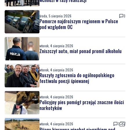
pod względem OC
wtorek, 4 sierpnia 2026
Zniszczył auto, miał ponad promil alkoholu
wtorek, 4 sierpnia 2026
Ruszyły zgłoszenia do ogólnopolskiego
festiwalu poezji śpiewanej
wtorek, 4 sierpnia 2026
Policyjny pies pomógł przejąć znaczne ilości
narkotyków
wtorek, 4 sierpnia 2026
7
Pijany kierowca wjechał ciągnikiem pod
pociąg z 500 pasażerami
poniedziałek, 3 sierpnia 2026
12