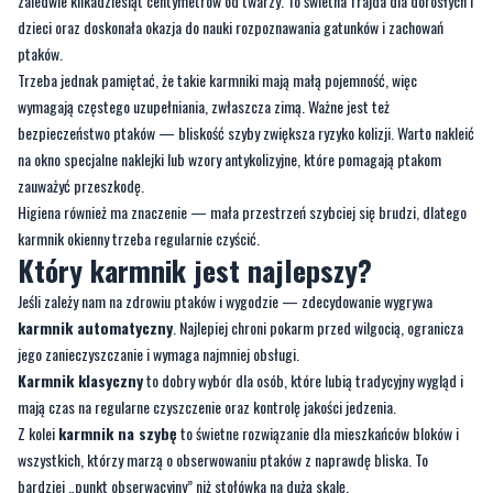
wymagają częstego uzupełniania, zwłaszcza zimą. Ważne jest też
bezpieczeństwo ptaków — bliskość szyby zwiększa ryzyko kolizji. Warto nakleić
na okno specjalne naklejki lub wzory antykolizyjne, które pomagają ptakom
zauważyć przeszkodę.
Higiena również ma znaczenie — mała przestrzeń szybciej się brudzi, dlatego
karmnik okienny trzeba regularnie czyścić.
Który karmnik jest najlepszy?
Jeśli zależy nam na zdrowiu ptaków i wygodzie — zdecydowanie wygrywa
karmnik automatyczny
. Najlepiej chroni pokarm przed wilgocią, ogranicza
jego zanieczyszczanie i wymaga najmniej obsługi.
Karmnik klasyczny
to dobry wybór dla osób, które lubią tradycyjny wygląd i
mają czas na regularne czyszczenie oraz kontrolę jakości jedzenia.
Z kolei
karmnik na szybę
to świetne rozwiązanie dla mieszkańców bloków i
wszystkich, którzy marzą o obserwowaniu ptaków z naprawdę bliska. To
bardziej „punkt obserwacyjny” niż stołówka na dużą skalę.
Najlepsze rozwiązanie? Często…
połączenie dwóch typów
—
automatycznego jako głównego źródła pokarmu i małego okiennego do
obserwacji