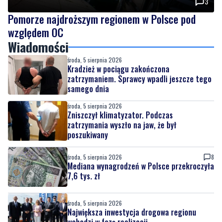
Wiadomości
środa, 5 sierpnia 2026
Kradzież w pociągu zakończona
zatrzymaniem. Sprawcy wpadli jeszcze tego
samego dnia
środa, 5 sierpnia 2026
Zniszczył klimatyzator. Podczas
zatrzymania wyszło na jaw, że był
poszukiwany
środa, 5 sierpnia 2026
8
Mediana wynagrodzeń w Polsce przekroczyła
7,6 tys. zł
środa, 5 sierpnia 2026
Największa inwestycja drogowa regionu
wchodzi w fazę realizacji
środa, 5 sierpnia 2026
3
Pomorze najdroższym regionem w Polsce