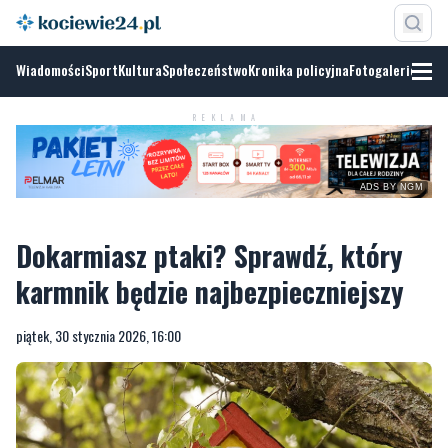
Wiadomości
Sport
Kultura
Społeczeństwo
Kronika policyjna
Fotogalerie
ADS BY
NGM
REKLAMA
Dokarmiasz ptaki? Sprawdź, który
karmnik będzie najbezpieczniejszy
piątek, 30 stycznia 2026, 16:00