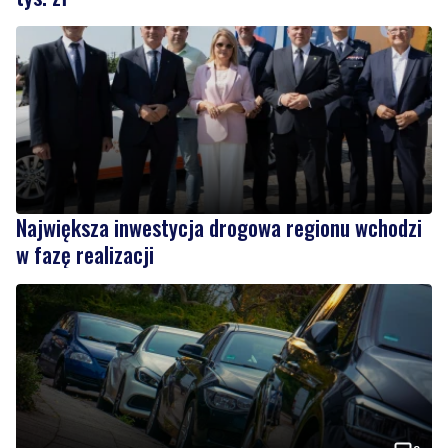
Największa inwestycja drogowa regionu wchodzi
w fazę realizacji
3
Pomorze najdroższym regionem w Polsce pod
względem OC