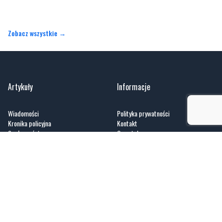
Artykuły
Informacje
Wiadomości
Polityka prywatności
Kronika policyjna
Kontakt
Społeczeństwo
O portalu
Kultura
Regulamin
Sport
Zobacz
Fotogalerie
Nasze HotSpoty
Nasze kamery
Praca
GoWork.pl
dlafirm.pracuj.pl