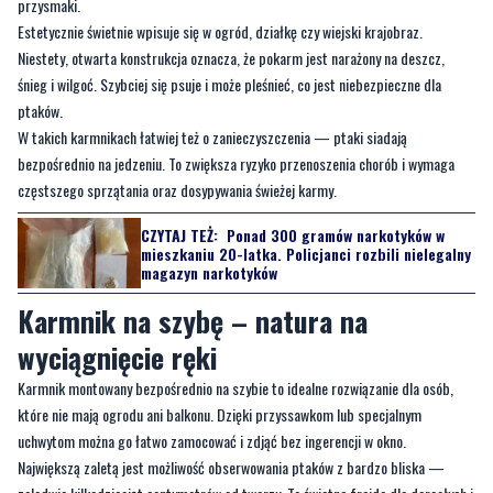
śnieg i wilgoć. Szybciej się psuje i może pleśnieć, co jest niebezpieczne dla
ptaków.
W takich karmnikach łatwiej też o zanieczyszczenia — ptaki siadają
bezpośrednio na jedzeniu. To zwiększa ryzyko przenoszenia chorób i wymaga
częstszego sprzątania oraz dosypywania świeżej karmy.
CZYTAJ TEŻ:
Ponad 300 gramów narkotyków w
mieszkaniu 20-latka. Policjanci rozbili nielegalny
magazyn narkotyków
Karmnik na szybę – natura na
wyciągnięcie ręki
Karmnik montowany bezpośrednio na szybie to idealne rozwiązanie dla osób,
które nie mają ogrodu ani balkonu. Dzięki przyssawkom lub specjalnym
uchwytom można go łatwo zamocować i zdjąć bez ingerencji w okno.
Największą zaletą jest możliwość obserwowania ptaków z bardzo bliska —
zaledwie kilkadziesiąt centymetrów od twarzy. To świetna frajda dla dorosłych i
dzieci oraz doskonała okazja do nauki rozpoznawania gatunków i zachowań
ptaków.
Trzeba jednak pamiętać, że takie karmniki mają małą pojemność, więc