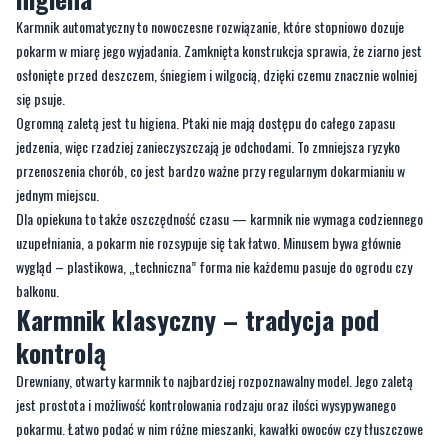
osłonięte przed deszczem, śniegiem i wilgocią, dzięki czemu znacznie wolniej
się psuje.
Ogromną zaletą jest tu higiena. Ptaki nie mają dostępu do całego zapasu
jedzenia, więc rzadziej zanieczyszczają je odchodami. To zmniejsza ryzyko
przenoszenia chorób, co jest bardzo ważne przy regularnym dokarmianiu w
jednym miejscu.
Dla opiekuna to także oszczędność czasu — karmnik nie wymaga codziennego
uzupełniania, a pokarm nie rozsypuje się tak łatwo. Minusem bywa głównie
wygląd – plastikowa, „techniczna” forma nie każdemu pasuje do ogrodu czy
balkonu.
Karmnik klasyczny – tradycja pod
kontrolą
Drewniany, otwarty karmnik to najbardziej rozpoznawalny model. Jego zaletą
jest prostota i możliwość kontrolowania rodzaju oraz ilości wysypywanego
pokarmu. Łatwo podać w nim różne mieszanki, kawałki owoców czy tłuszczowe
przysmaki.
Estetycznie świetnie wpisuje się w ogród, działkę czy wiejski krajobraz.
Niestety, otwarta konstrukcja oznacza, że pokarm jest narażony na deszcz,