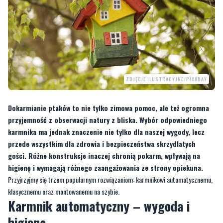
ZDJĘCIE ILUSTRACYJNE/PIXABAY
Dokarmianie ptaków to nie tylko zimowa pomoc, ale też ogromna
przyjemność z obserwacji natury z bliska. Wybór odpowiedniego
karmnika ma jednak znaczenie nie tylko dla naszej wygody, lecz
przede wszystkim dla zdrowia i bezpieczeństwa skrzydlatych
gości. Różne konstrukcje inaczej chronią pokarm, wpływają na
higienę i wymagają różnego zaangażowania ze strony opiekuna.
Przyjrzyjmy się trzem popularnym rozwiązaniom: karmnikowi automatycznemu,
klasycznemu oraz montowanemu na szybie.
Karmnik automatyczny – wygoda i
higiena
Karmnik automatyczny to nowoczesne rozwiązanie, które stopniowo dozuje
pokarm w miarę jego wyjadania. Zamknięta konstrukcja sprawia, że ziarno jest