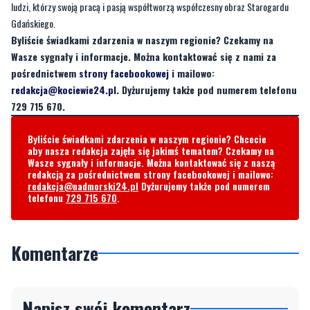
ludzi, którzy swoją pracą i pasją współtworzą współczesny obraz Starogardu
Gdańskiego.
Byliście świadkami zdarzenia w naszym regionie? Czekamy na
Wasze sygnały i informacje. Można kontaktować się z nami za
pośrednictwem
strony facebookowej
i mailowo:
redakcja@kociewie24.pl
. Dyżurujemy także pod numerem telefonu
729 715 670.
Byliście świadkami zdarzenia w naszym regionie? Chcecie
aby nasza redakcja zajęła się jakimś tematem? Czekamy na
Wasze sygnały i informacje. Można kontaktować się z naszą
redakcją za pośrednictwem strony facebookowej i mailowo:
redakcja@nadmorski24.pl
Dyżurujemy także pod numerem
telefonu
729 715 670
.
Komentarze
Napisz swój komentarz