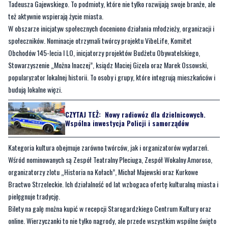
Tadeusza Gajewskiego. To podmioty, które nie tylko rozwijają swoje branże, ale
też aktywnie wspierają życie miasta.
W obszarze inicjatyw społecznych doceniono działania młodzieży, organizacji i
społeczników. Nominacje otrzymali twórcy projektu VibeLife, Komitet
Obchodów 145-lecia I LO, inicjatorzy projektów Budżetu Obywatelskiego,
Stowarzyszenie „Można Inaczej”, ksiądz Maciej Gizela oraz Marek Ossowski,
popularyzator lokalnej historii. To osoby i grupy, które integrują mieszkańców i
budują lokalne więzi.
CZYTAJ TEŻ:
Nowy radiowóz dla dzielnicowych.
Wspólna inwestycja Policji i samorządów
Kategoria kultura obejmuje zarówno twórców, jak i organizatorów wydarzeń.
Wśród nominowanych są Zespół Teatralny Pleciuga, Zespół Wokalny Amoroso,
organizatorzy zlotu „Historia na Kołach”, Michał Majewski oraz Kurkowe
Bractwo Strzeleckie. Ich działalność od lat wzbogaca ofertę kulturalną miasta i
pielęgnuje tradycję.
Bilety na galę można kupić w recepcji Starogardzkiego Centrum Kultury oraz
online. Wierzyczanki to nie tylko nagrody, ale przede wszystkim wspólne święto