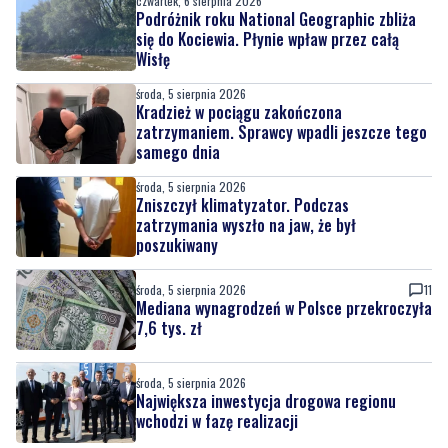
czwartek, 6 sierpnia 2026
Podróżnik roku National Geographic zbliża
się do Kociewia. Płynie wpław przez całą
Wisłę
środa, 5 sierpnia 2026
Kradzież w pociągu zakończona
zatrzymaniem. Sprawcy wpadli jeszcze tego
samego dnia
środa, 5 sierpnia 2026
Zniszczył klimatyzator. Podczas
zatrzymania wyszło na jaw, że był
poszukiwany
środa, 5 sierpnia 2026
11
Mediana wynagrodzeń w Polsce przekroczyła
7,6 tys. zł
środa, 5 sierpnia 2026
Największa inwestycja drogowa regionu
wchodzi w fazę realizacji