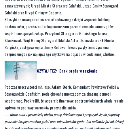
zaangażowały się Urząd Miasta Starogard Gdański, Urząd Gminy Starogard
Gdański oraz Urząd Gminy w Bobowie.
Kluczyki do nowego radiowozu, ufundowanego dzięki wsparciu lokalnej
społeczności, przekazali funkcjonariuszom przedstawiciele samorządów
współfinansujących zakup: Prezydent Starogardu Gdańskiego Janusz
Stankowiak, Wójt Gminy Starogard Gdański Artur Osnowski oraz Elżbieta
Ratyńska, zastępca wójta Gminy Bobowo. Towarzyszyły temu życzenia
bezpiecznego i jak najlepszego użytkowania pojazdu w codziennej służbie.
CZYTAJ TEŻ:
Brak prądu w regionie
Podczas uroczystości mł. insp.
Adam Bork
, Komendant Powiatowy Policji w
Starogardzie Gdańskim, podziękował samorządom za okazaną pomoc i
współpracę. Podkreślił, że wsparcie finansowe ze strony lokalnych władz realnie
wpływa na poprawę warunków pracy policjantów.
—
Nowe auto z pewnością ułatwi pracę dzielnicowym i przyczyni się do poprawy
poczucia bezpieczeństwa gości oraz mieszkańców gmin. Ten radiowóz już od dzisiaj
będzie wykorzystywany przez mundurowych podczas realizacji codziennych zadań