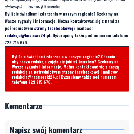
służbowych
— zaznaczył Komendant.
Byliście świadkami zdarzenia w naszym regionie? Czekamy na
Wasze sygnały i informacje. Można kontaktować się z nami za
pośrednictwem
strony facebookowej
i mailowo:
redakcja@kociewie24.pl
. Dyżurujemy także pod numerem telefonu
729 715 670.
Byliście świadkami zdarzenia w naszym regionie? Chcecie
aby nasza redakcja zajęła się jakimś tematem? Czekamy na
Wasze sygnały i informacje. Można kontaktować się z naszą
redakcją za pośrednictwem strony facebookowej i mailowo:
redakcja@nadmorski24.pl
Dyżurujemy także pod numerem
telefonu
729 715 670
.
Komentarze
Napisz swój komentarz