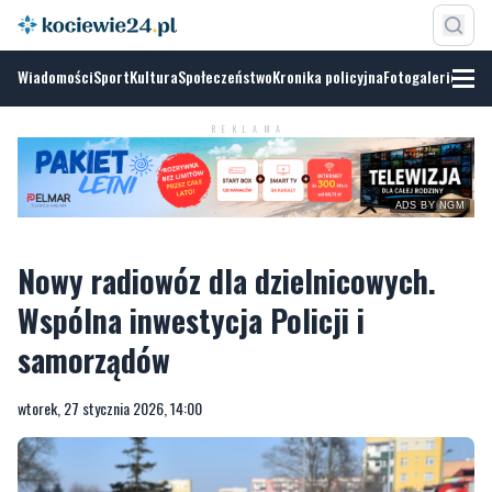
Wiadomości
Sport
Kultura
Społeczeństwo
Kronika policyjna
Fotogalerie
REKLAMA
ADS BY NGM
Nowy radiowóz dla dzielnicowych.
Wspólna inwestycja Policji i
samorządów
wtorek, 27 stycznia 2026, 14:00