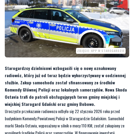
ZDJĘCIE: KPP W STAROGARDZIE
Starogardzcy dzielnicowi wzbogacili się o nowy oznakowany
radiowóz, który już od teraz będzie wykorzystywany w codziennej
służbie. Zakup samochodu został sfinansowany ze środków
Komendy Głównej Policji oraz lokalnych samorządów. Nowa Skoda
Octavia trafi do patroli obsługujących teren gminy miejskiej i
wiejskiej Starogard Gdański oraz gminy Bobowo.
Uroczyste przekazanie radiowozu odbyło się 22 stycznia 2026 roku przed
budynkiem Komendy Powiatowej Policji w Starogardzie Gdańskim. Samochód
marki Skoda Octavia, wyposażony w silnik o mocy 110 KM, został zakupiony ze
wspólnych środków Policji oraz samorządów. W finansowanie inwestycji