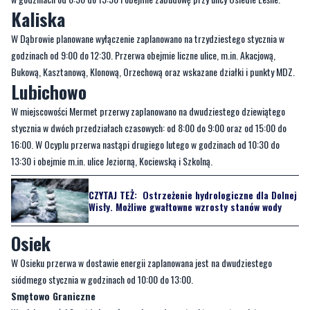
Kaliska
W Dąbrowie planowane wyłączenie zaplanowano na trzydziestego stycznia w
godzinach od 9:00 do 12:30. Przerwa obejmie liczne ulice, m.in. Akacjową,
Bukową, Kasztanową, Klonową, Orzechową oraz wskazane działki i punkty MDZ.
Lubichowo
W miejscowości Mermet przerwy zaplanowano na dwudziestego dziewiątego
stycznia w dwóch przedziałach czasowych: od 8:00 do 9:00 oraz od 15:00 do
16:00. W Ocyplu przerwa nastąpi drugiego lutego w godzinach od 10:30 do
13:30 i obejmie m.in. ulice Jeziorną, Kociewską i Szkolną.
CZYTAJ TEŻ:
Ostrzeżenie hydrologiczne dla Dolnej
Wisły. Możliwe gwałtowne wzrosty stanów wody
Osiek
W Osieku przerwa w dostawie energii zaplanowana jest na dwudziestego
siódmego stycznia w godzinach od 10:00 do 13:00.
Smętowo Graniczne