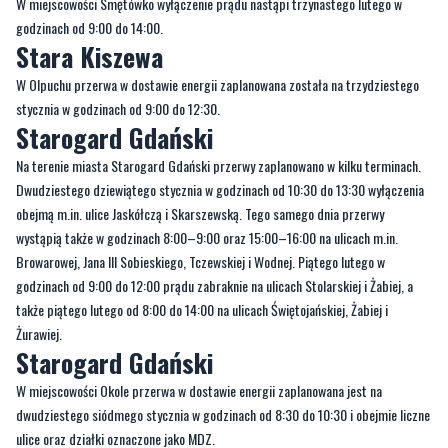
W miejscowości Smętówko wyłączenie prądu nastąpi trzynastego lutego w
godzinach od 9:00 do 14:00.
Stara Kiszewa
W Olpuchu przerwa w dostawie energii zaplanowana została na trzydziestego
stycznia w godzinach od 9:00 do 12:30.
Starogard Gdański
Na terenie miasta Starogard Gdański przerwy zaplanowano w kilku terminach.
Dwudziestego dziewiątego stycznia w godzinach od 10:30 do 13:30 wyłączenia
obejmą m.in. ulice Jaskółczą i Skarszewską. Tego samego dnia przerwy
wystąpią także w godzinach 8:00–9:00 oraz 15:00–16:00 na ulicach m.in.
Browarowej, Jana III Sobieskiego, Tczewskiej i Wodnej. Piątego lutego w
godzinach od 9:00 do 12:00 prądu zabraknie na ulicach Stolarskiej i Żabiej, a
także piątego lutego od 8:00 do 14:00 na ulicach Świętojańskiej, Żabiej i
Żurawiej.
Starogard Gdański
W miejscowości Okole przerwa w dostawie energii zaplanowana jest na
dwudziestego siódmego stycznia w godzinach od 8:30 do 10:30 i obejmie liczne
ulice oraz działki oznaczone jako MDZ.