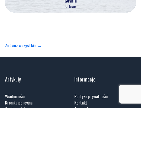
Gdynia
Orłowo
Zobacz wszystkie →
Artykuły
Informacje
Wiadomości
Polityka prywatności
Kronika policyjna
Kontakt
Społeczeństwo
O portalu
Kultura
Regulamin
Sport
Zobacz