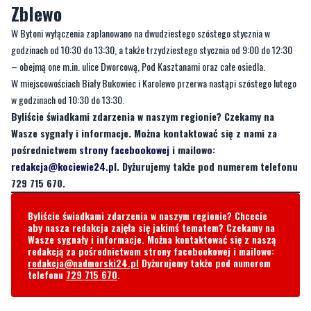
Zblewo
W Bytoni wyłączenia zaplanowano na dwudziestego szóstego stycznia w
godzinach od 10:30 do 13:30, a także trzydziestego stycznia od 9:00 do 12:30
– obejmą one m.in. ulice Dworcową, Pod Kasztanami oraz całe osiedla.
W miejscowościach Biały Bukowiec i Karolewo przerwa nastąpi szóstego lutego
w godzinach od 10:30 do 13:30.
Byliście świadkami zdarzenia w naszym regionie? Czekamy na
Wasze sygnały i informacje. Można kontaktować się z nami za
pośrednictwem
strony facebookowej
i mailowo:
redakcja@kociewie24.pl
. Dyżurujemy także pod numerem telefonu
729 715 670.
Byliście świadkami zdarzenia w naszym regionie? Chcecie
aby nasza redakcja zajęła się jakimś tematem? Czekamy na
Wasze sygnały i informacje. Można kontaktować się z naszą
redakcją za pośrednictwem strony facebookowej i mailowo:
redakcja@nadmorski24.pl
Dyżurujemy także pod numerem
telefonu
729 715 670
.