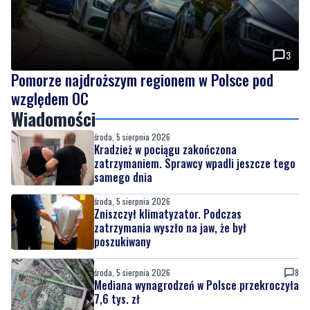
3
Pomorze najdroższym regionem w Polsce pod
względem OC
Wiadomości
środa, 5 sierpnia 2026
Kradzież w pociągu zakończona
zatrzymaniem. Sprawcy wpadli jeszcze tego
samego dnia
środa, 5 sierpnia 2026
Zniszczył klimatyzator. Podczas
zatrzymania wyszło na jaw, że był
poszukiwany
środa, 5 sierpnia 2026
8
Mediana wynagrodzeń w Polsce przekroczyła
7,6 tys. zł