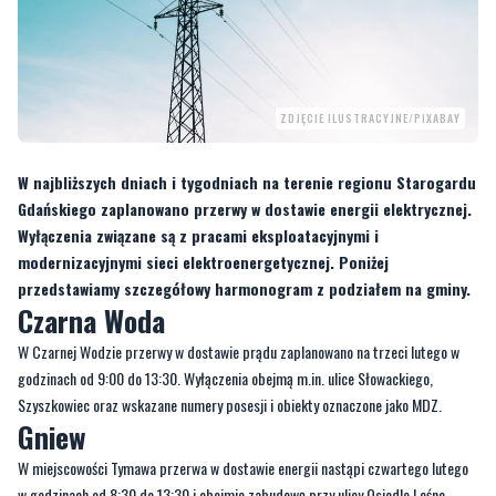
ZDJĘCIE ILUSTRACYJNE/PIXABAY
W najbliższych dniach i tygodniach na terenie regionu Starogardu
Gdańskiego zaplanowano przerwy w dostawie energii elektrycznej.
Wyłączenia związane są z pracami eksploatacyjnymi i
modernizacyjnymi sieci elektroenergetycznej. Poniżej
przedstawiamy szczegółowy harmonogram z podziałem na gminy.
Czarna Woda
W Czarnej Wodzie przerwy w dostawie prądu zaplanowano na trzeci lutego w
godzinach od 9:00 do 13:30. Wyłączenia obejmą m.in. ulice Słowackiego,
Szyszkowiec oraz wskazane numery posesji i obiekty oznaczone jako MDZ.
Gniew
W miejscowości Tymawa przerwa w dostawie energii nastąpi czwartego lutego
w godzinach od 8:30 do 13:30 i obejmie zabudowę przy ulicy Osiedle Leśne.