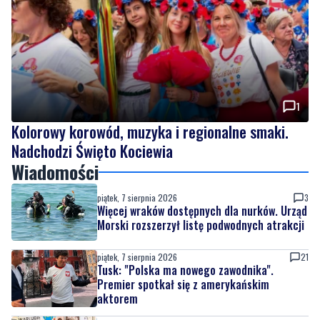
1
Kolorowy korowód, muzyka i regionalne smaki.
Nadchodzi Święto Kociewia
Wiadomości
piątek, 7 sierpnia 2026
3
Więcej wraków dostępnych dla nurków. Urząd
Morski rozszerzył listę podwodnych atrakcji
piątek, 7 sierpnia 2026
21
Tusk: "Polska ma nowego zawodnika".
Premier spotkał się z amerykańskim
aktorem