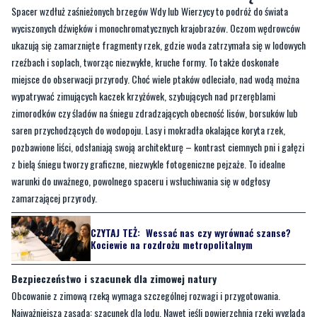
Spacer wzdłuż zaśnieżonych brzegów Wdy lub Wierzycy to podróż do świata
wyciszonych dźwięków i monochromatycznych krajobrazów. Oczom wędrowców
ukazują się zamarznięte fragmenty rzek, gdzie woda zatrzymała się w lodowych
rzeźbach i soplach, tworząc niezwykłe, kruche formy. To także doskonałe
miejsce do obserwacji przyrody. Choć wiele ptaków odleciało, nad wodą można
wypatrywać zimujących kaczek krzyżówek, szybujących nad przeręblami
zimorodków czy śladów na śniegu zdradzających obecność lisów, borsuków lub
saren przychodzących do wodopoju. Lasy i mokradła okalające koryta rzek,
pozbawione liści, odsłaniają swoją architekturę – kontrast ciemnych pni i gałęzi
z bielą śniegu tworzy graficzne, niezwykle fotogeniczne pejzaże. To idealne
warunki do uważnego, powolnego spaceru i wsłuchiwania się w odgłosy
zamarzającej przyrody.
CZYTAJ TEŻ:
Wessać nas czy wyrównać szanse?
Kociewie na rozdrożu metropolitalnym
Bezpieczeństwo i szacunek dla zimowej natury
Obcowanie z zimową rzeką wymaga szczególnej rozwagi i przygotowania.
Najważniejsza zasada: szacunek dla lodu. Nawet jeśli powierzchnia rzeki wygląda