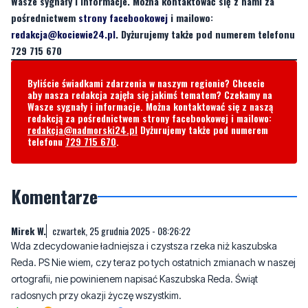
Wasze sygnały i informacje. Można kontaktować się z nami za
pośrednictwem
strony facebookowej
i mailowo:
redakcja@kociewie24.pl
. Dyżurujemy także pod numerem telefonu
729 715 670
Byliście świadkami zdarzenia w naszym regionie? Chcecie
aby nasza redakcja zajęła się jakimś tematem? Czekamy na
Wasze sygnały i informacje. Można kontaktować się z naszą
redakcją za pośrednictwem strony facebookowej i mailowo:
redakcja@nadmorski24.pl
Dyżurujemy także pod numerem
telefonu
729 715 670
.
Komentarze
Mirek W.
czwartek, 25 grudnia 2025 - 08:26:22
Wda zdecydowanie ładniejsza i czystsza rzeka niż kaszubska
Reda. PS Nie wiem, czy teraz po tych ostatnich zmianach w naszej
ortografii, nie powinienem napisać Kaszubska Reda. Świąt
radosnych przy okazji życzę wszystkim.