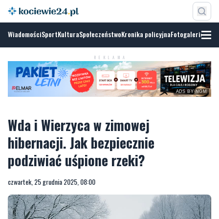
Wiadomości
Sport
Kultura
Społeczeństwo
Kronika policyjna
Fotogalerie
REKLAMA
ADS BY NGM
Wda i Wierzyca w zimowej
hibernacji. Jak bezpiecznie
podziwiać uśpione rzeki?
czwartek, 25 grudnia 2025, 08:00