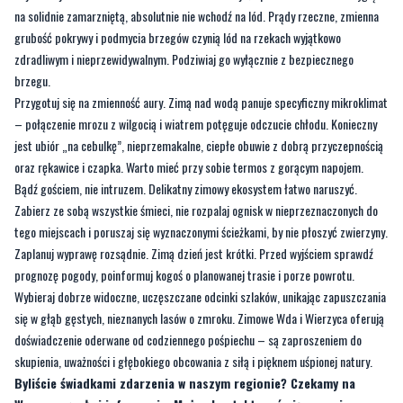
na solidnie zamarzniętą, absolutnie nie wchodź na lód. Prądy rzeczne, zmienna
grubość pokrywy i podmycia brzegów czynią lód na rzekach wyjątkowo
zdradliwym i nieprzewidywalnym. Podziwiaj go wyłącznie z bezpiecznego
brzegu.
Przygotuj się na zmienność aury. Zimą nad wodą panuje specyficzny mikroklimat
– połączenie mrozu z wilgocią i wiatrem potęguje odczucie chłodu. Konieczny
jest ubiór „na cebulkę”, nieprzemakalne, ciepłe obuwie z dobrą przyczepnością
oraz rękawice i czapka. Warto mieć przy sobie termos z gorącym napojem.
Bądź gościem, nie intruzem. Delikatny zimowy ekosystem łatwo naruszyć.
Zabierz ze sobą wszystkie śmieci, nie rozpalaj ognisk w nieprzeznaczonych do
tego miejscach i poruszaj się wyznaczonymi ścieżkami, by nie płoszyć zwierzyny.
Zaplanuj wyprawę rozsądnie. Zimą dzień jest krótki. Przed wyjściem sprawdź
prognozę pogody, poinformuj kogoś o planowanej trasie i porze powrotu.
Wybieraj dobrze widoczne, uczęszczane odcinki szlaków, unikając zapuszczania
się w głąb gęstych, nieznanych lasów o zmroku. Zimowe Wda i Wierzyca oferują
doświadczenie oderwane od codziennego pośpiechu – są zaproszeniem do
skupienia, uważności i głębokiego obcowania z siłą i pięknem uśpionej natury.
Byliście świadkami zdarzenia w naszym regionie? Czekamy na