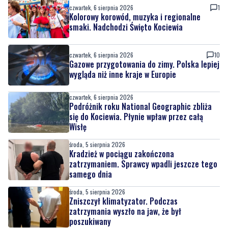
czwartek, 6 sierpnia 2026
1
Kolorowy korowód, muzyka i regionalne
smaki. Nadchodzi Święto Kociewia
czwartek, 6 sierpnia 2026
10
Gazowe przygotowania do zimy. Polska lepiej
wygląda niż inne kraje w Europie
czwartek, 6 sierpnia 2026
Podróżnik roku National Geographic zbliża
się do Kociewia. Płynie wpław przez całą
Wisłę
środa, 5 sierpnia 2026
Kradzież w pociągu zakończona
zatrzymaniem. Sprawcy wpadli jeszcze tego
samego dnia
środa, 5 sierpnia 2026
Zniszczył klimatyzator. Podczas
zatrzymania wyszło na jaw, że był
poszukiwany