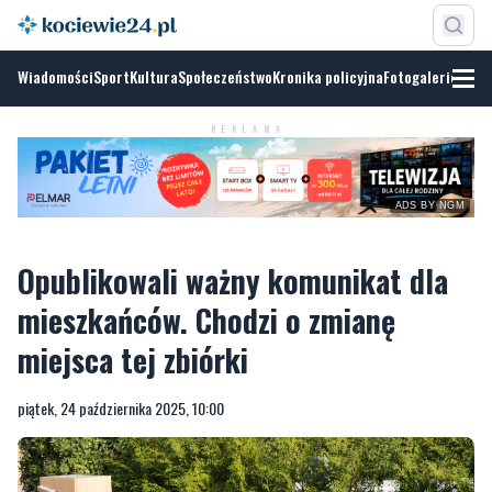
Wiadomości
Sport
Kultura
Społeczeństwo
Kronika policyjna
Fotogalerie
REKLAMA
ADS BY NGM
Opublikowali ważny komunikat dla
mieszkańców. Chodzi o zmianę
miejsca tej zbiórki
piątek, 24 października 2025, 10:00