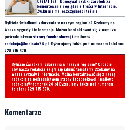
CZYTAJ TEŻ:
Obiecywał szybki zarobek za
komentowanie i oglądanie treści w Internecie.
Zysku nie ma, oszczędności też nie
Byliście świadkami zdarzenia w naszym regionie? Czekamy na
Wasze sygnały i informacje. Można kontaktować się z nami za
pośrednictwem
strony facebookowej
i mailowo:
redakcja@kociewie24.pl
. Dyżurujemy także pod numerem telefonu
729 715 670.
Byliście świadkami zdarzenia w naszym regionie? Chcecie
aby nasza redakcja zajęła się jakimś tematem? Czekamy na
Wasze sygnały i informacje. Można kontaktować się z naszą
redakcją za pośrednictwem strony facebookowej i mailowo:
redakcja@nadmorski24.pl
Dyżurujemy także pod numerem
telefonu
729 715 670
.
Komentarze