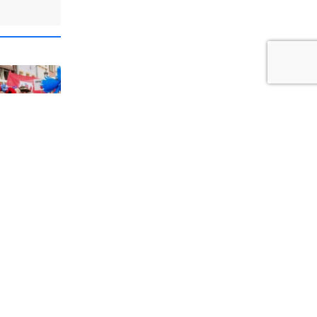
1
a i
dzi