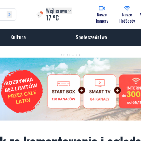
Wejherowo
Nasze
Nasze
o
17
C
kamery
HotSpoty
Kultura
Społeczeństwo
REKLAMA