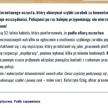
nternetowego oszusta, który obiecywał szybki zarobek za komentow
oje oszczędności. Policjanci po raz kolejny przypominają: nie wier
obom!
się 52-letnia kobieta, która poinformowała, że
padła ofiarą oszustwa
połecznościowych natrafiła na ogłoszenie o możliwości szybkiego zarobku po
ontaktował się z nią mężczyzna, który przedstawił się jako „pracownik pla
aby rozpocząć „współpracę”, powinna wykonać kilka przelewów bankowych.
o pewnym czasie próbowała odzyskać pieniądze, kontakt z rzekomym prac
ę policji.
ie i wykorzystać łatwowierność swoich ofiar. Coraz częściej podszywają się
obiecując szybki i pewny zysk
– mówi sierż. Katarzyna Ożóg, oficer praso
ytycznej. Padły zapewnienia