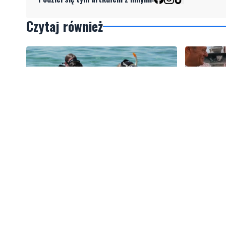
Czytaj również
2
Więcej wraków dostępnych dla
Tusk: "P
nurków. Urząd Morski rozszerzył
zawodnika
listę podwodnych atrakcji
amerykań