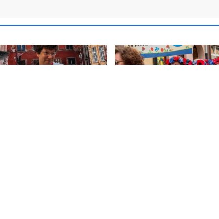
11
olska ma nowego
Kolorowy korowód, muzyk
". Premier spotkał się z
regionalne smaki. Nadcho
skim aktorem
Święto Kociewia