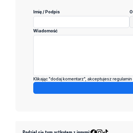
Imię / Podpis
O
Wiadomość
Klikając "dodaj komentarz", akceptujesz regulamin 
Podziel się tym artkułem z innymi: