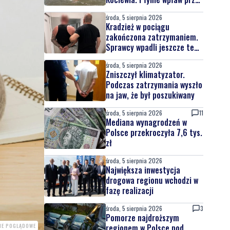
całą Wisłę
środa, 5 sierpnia 2026
Kradzież w pociągu
zakończona zatrzymaniem.
Sprawcy wpadli jeszcze tego
samego dnia
środa, 5 sierpnia 2026
Zniszczył klimatyzator.
Podczas zatrzymania wyszło
na jaw, że był poszukiwany
środa, 5 sierpnia 2026
11
Mediana wynagrodzeń w
Polsce przekroczyła 7,6 tys.
zł
środa, 5 sierpnia 2026
Największa inwestycja
drogowa regionu wchodzi w
fazę realizacji
środa, 5 sierpnia 2026
3
Pomorze najdroższym
regionem w Polsce pod
CIE POGLĄDOWE