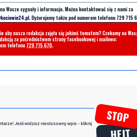
na Wasze sygnały i informacje. Można kontaktować się z nami za
kociewie24.pl
. Dyżurujemy także pod numerem telefonu 729 715 6
cie aby nasza redakcja zajęła się jakimś tematem? Czekamy na Was
edakcją za pośrednictwem strony facebookowej i mailowo:
rem telefonu
729 715 670
.
tarze! Jeśli widzisz niestosowny wpis - kliknij