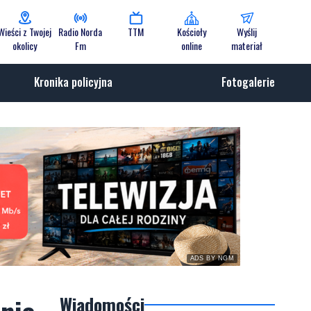
Wieści z Twojej
Radio Norda
TTM
Kościoły
Wyślij
okolicy
Fm
online
materiał
Kronika policyjna
Fotogalerie
ADS BY NGM
Wiadomości