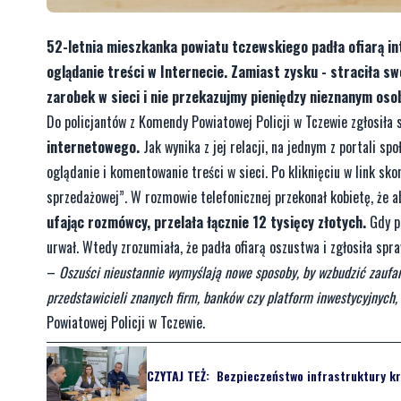
52-letnia mieszkanka powiatu tczewskiego padła ofiarą i
oglądanie treści w Internecie. Zamiast zysku - straciła sw
zarobek w sieci i nie przekazujmy pieniędzy nieznanym os
Do policjantów z Komendy Powiatowej Policji w Tczewie zgłosiła 
internetowego.
Jak wynika z jej relacji, na jednym z portali s
oglądanie i komentowanie treści w sieci. Po kliknięciu w link sk
sprzedażowej”. W rozmowie telefonicznej przekonał kobietę, że 
ufając rozmówcy, przelała łącznie 12 tysięcy złotych.
Gdy p
urwał. Wtedy zrozumiała, że padła ofiarą oszustwa i zgłosiła spraw
–
Oszuści nieustannie wymyślają nowe sposoby, by wzbudzić zaufan
przedstawicieli znanych firm, banków czy platform inwestycyjnych, 
Powiatowej Policji w Tczewie.
CZYTAJ TEŻ:
Bezpieczeństwo infrastruktury kr