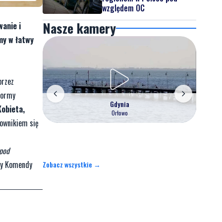
względem OC
Nasze kamery
anie i
zmy w łatwy
przez
tformy
Gdynia
Kobieta,
Orłowo
ownikiem się
 pod
wy Komendy
Zobacz wszystkie →