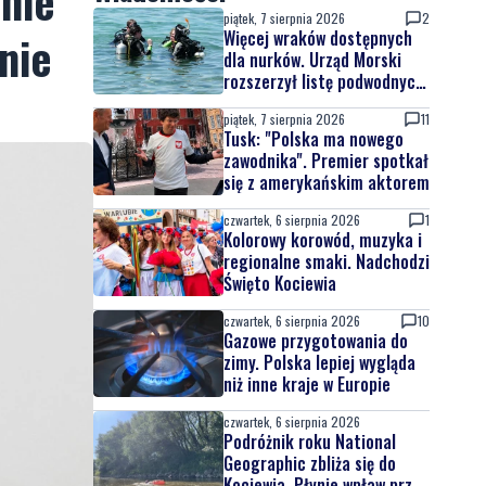
nie
piątek, 7 sierpnia 2026
2
nie
Więcej wraków dostępnych
dla nurków. Urząd Morski
rozszerzył listę podwodnych
atrakcji
piątek, 7 sierpnia 2026
11
Tusk: "Polska ma nowego
zawodnika". Premier spotkał
się z amerykańskim aktorem
czwartek, 6 sierpnia 2026
1
Kolorowy korowód, muzyka i
regionalne smaki. Nadchodzi
Święto Kociewia
czwartek, 6 sierpnia 2026
10
Gazowe przygotowania do
zimy. Polska lepiej wygląda
niż inne kraje w Europie
czwartek, 6 sierpnia 2026
Podróżnik roku National
Geographic zbliża się do
Kociewia. Płynie wpław przez