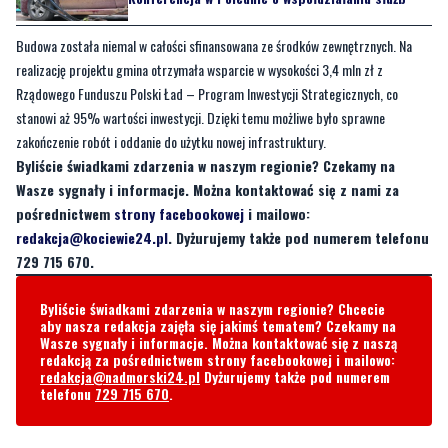
Budowa została niemal w całości sfinansowana ze środków zewnętrznych. Na
realizację projektu gmina otrzymała wsparcie w wysokości 3,4 mln zł z
Rządowego Funduszu Polski Ład – Program Inwestycji Strategicznych, co
stanowi aż 95% wartości inwestycji. Dzięki temu możliwe było sprawne
zakończenie robót i oddanie do użytku nowej infrastruktury.
Byliście świadkami zdarzenia w naszym regionie? Czekamy na
Wasze sygnały i informacje. Można kontaktować się z nami za
pośrednictwem
strony facebookowej
i mailowo:
redakcja@kociewie24.pl
. Dyżurujemy także pod numerem telefonu
729 715 670.
Byliście świadkami zdarzenia w naszym regionie? Chcecie
aby nasza redakcja zajęła się jakimś tematem? Czekamy na
Wasze sygnały i informacje. Można kontaktować się z naszą
redakcją za pośrednictwem strony facebookowej i mailowo:
redakcja@nadmorski24.pl
Dyżurujemy także pod numerem
telefonu
729 715 670
.