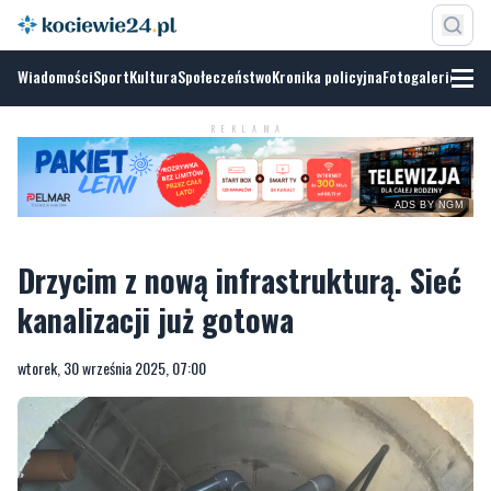
Wiadomości
Sport
Kultura
Społeczeństwo
Kronika policyjna
Fotogalerie
REKLAMA
ADS BY NGM
Drzycim z nową infrastrukturą. Sieć
kanalizacji już gotowa
wtorek, 30 września 2025, 07:00