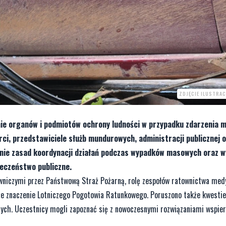
ZDJĘCIE ILUSTRA
anie organów i podmiotów ochrony ludności w przypadku zdarzenia
ci, przedstawiciele służb mundurowych, administracji publicznej 
ienie zasad koordynacji działań podczas wypadków masowych oraz 
eczeństwo publiczne.
wniczymi przez Państwową Straż Pożarną, rolę zespołów ratownictwa med
akże znaczenie Lotniczego Pogotowia Ratunkowego. Poruszono także kwesti
nych. Uczestnicy mogli zapoznać się z nowoczesnymi rozwiązaniami wspie