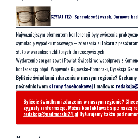
CZYTAJ TEŻ:
Sprawdź swój wzrok. Darmowe bad
Najważniejszym elementem konferencji były ćwiczenia praktyczn
symulację wypadku masowego – zderzenia autokaru z pasażerami
służb w warunkach zbliżonych do rzeczywistych.
Wydarzenie zorganizował Powiat Świecki we współpracy z Komend
konferencją objęli Wojewoda Kujawsko-Pomorski, Dyrekcja Gene
Byliście świadkami zdarzenia w naszym regionie? Czekamy 
pośrednictwem
strony facebookowej
i mailowo:
redakcja@
Byliście świadkami zdarzenia w naszym regionie? Chce
sygnały i informacje. Można kontaktować się z naszą r
redakcja@nadmorski24.pl
Dyżurujemy także pod nume