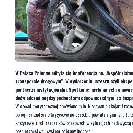
W Pałacu Poledno odbyła się konferencja pn. „Współdział
transporcie drogowym”. W wydarzeniu uczestniczyli eksper
partnerzy instytucjonalni. Spotkanie miało na celu omów
doświadczeń między podmiotami odpowiedzialnymi za bezpi
W części merytorycznej omówiono m.in. kierowanie akcjami rato
policji, zarządzanie kryzysowe na szczeblu powiatu i gminy, a t
kryzysowej i roli rzeczników prasowych w sytuacjach nadzwyczaj
bezpieczeństwo i system ochrony ludności.