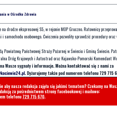
ania w Ośrodku Zdrowia
e na drodze ekspresowej S5, w rejonie MOP Gruczno. Ratownicy przeprowa
 i samochodu osobowego. Ćwiczenia pozwoliły sprawdzić procedury oraz 
ą Powiatową Państwowej Straży Pożarnej w Świeciu i Gminą Świecie. Pat
ralna Dróg Krajowych i Autostrad oraz Kujawsko-Pomorski Komendant Wo
na Wasze sygnały i informacje. Można kontaktować się z nami za
kociewie24.pl
. Dyżurujemy także pod numerem telefonu 729 715 6
cie aby nasza redakcja zajęła się jakimś tematem? Czekamy na Was
edakcją za pośrednictwem strony facebookowej i mailowo:
rem telefonu
729 715 670
.