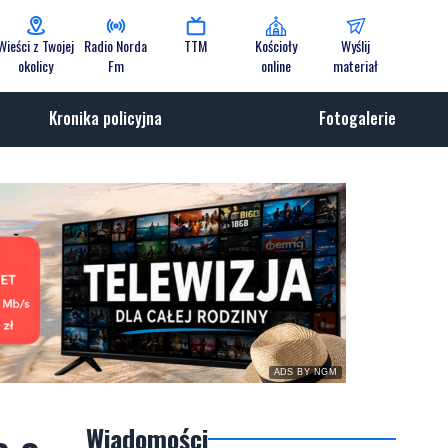
Wieści z Twojej
Radio Norda
TTM
Kościoły
Wyślij
okolicy
Fm
online
materiał
Kronika policyjna
Fotogalerie
ADS BY NGM
Wiadomości