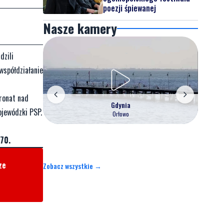
poezji śpiewanej
Nasze kamery
dzili
współdziałanie
ronat nad
Gdynia
jewódzki PSP.
Orłowo
70.
ze
Zobacz wszystkie →