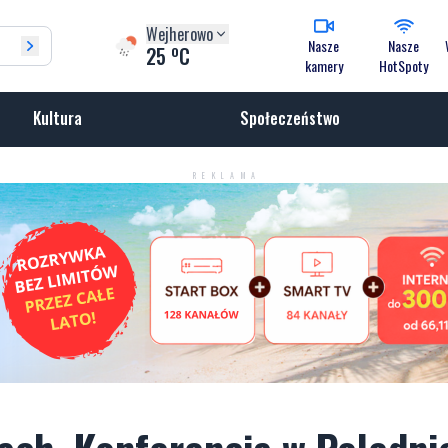
Wejherowo
Nasze
Nasze
o
25
C
kamery
HotSpoty
Kultura
Społeczeństwo
REKLAMA