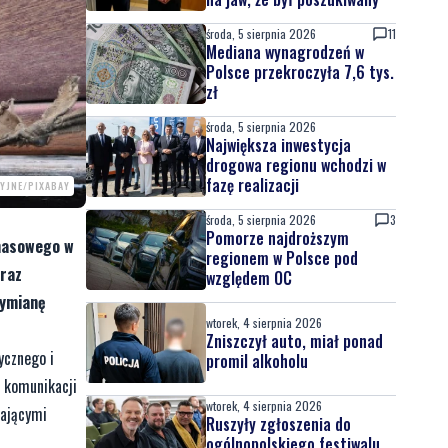
środa, 5 sierpnia 2026
11
Mediana wynagrodzeń w
Polsce przekroczyła 7,6 tys.
zł
środa, 5 sierpnia 2026
Największa inwestycja
drogowa regionu wchodzi w
fazę realizacji
CYJNE/PIXABAY
środa, 5 sierpnia 2026
3
Pomorze najdroższym
 masowego w
regionem w Polsce pod
oraz
względem OC
wymianę
wtorek, 4 sierpnia 2026
Zniszczył auto, miał ponad
ycznego i
promil alkoholu
e komunikacji
wtorek, 4 sierpnia 2026
rającymi
Ruszyły zgłoszenia do
ogólnopolskiego festiwalu