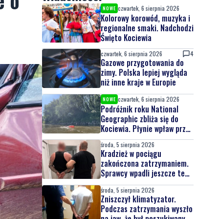
e o
czwartek, 6 sierpnia 2026
NOWE
Kolorowy korowód, muzyka i
regionalne smaki. Nadchodzi
Święto Kociewia
czwartek, 6 sierpnia 2026
4
Gazowe przygotowania do
zimy. Polska lepiej wygląda
niż inne kraje w Europie
czwartek, 6 sierpnia 2026
NOWE
Podróżnik roku National
Geographic zbliża się do
Kociewia. Płynie wpław przez
całą Wisłę
środa, 5 sierpnia 2026
Kradzież w pociągu
zakończona zatrzymaniem.
Sprawcy wpadli jeszcze tego
samego dnia
środa, 5 sierpnia 2026
Zniszczył klimatyzator.
Podczas zatrzymania wyszło
na jaw, że był poszukiwany