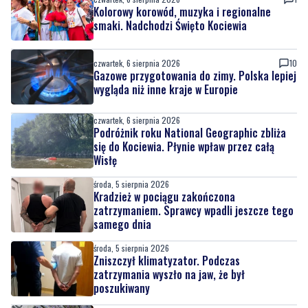
Kolorowy korowód, muzyka i regionalne
smaki. Nadchodzi Święto Kociewia
czwartek, 6 sierpnia 2026
10
Gazowe przygotowania do zimy. Polska lepiej
wygląda niż inne kraje w Europie
czwartek, 6 sierpnia 2026
Podróżnik roku National Geographic zbliża
się do Kociewia. Płynie wpław przez całą
Wisłę
środa, 5 sierpnia 2026
Kradzież w pociągu zakończona
zatrzymaniem. Sprawcy wpadli jeszcze tego
samego dnia
środa, 5 sierpnia 2026
Zniszczył klimatyzator. Podczas
zatrzymania wyszło na jaw, że był
poszukiwany