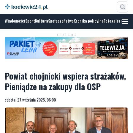
Wiadomości
Sport
Kultura
Społeczeństwo
Kronika policyjna
Fotogalerie
REKLAMA
ADS BY NGM
Powiat chojnicki wspiera strażaków.
Pieniądze na zakupy dla OSP
sobota, 27 września 2025, 06:00