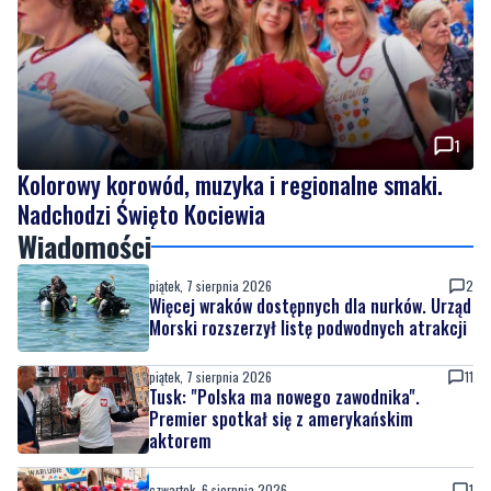
1
Kolorowy korowód, muzyka i regionalne smaki.
Nadchodzi Święto Kociewia
Wiadomości
piątek, 7 sierpnia 2026
2
Więcej wraków dostępnych dla nurków. Urząd
Morski rozszerzył listę podwodnych atrakcji
piątek, 7 sierpnia 2026
11
Tusk: "Polska ma nowego zawodnika".
Premier spotkał się z amerykańskim
aktorem
czwartek, 6 sierpnia 2026
1