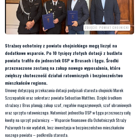
ZDJĘCIE: POWIAT CHOJNICKI
Strażacy ochotnicy z powiatu chojnickiego mogą liczyć na
dodatkowe wsparcie. Po 10 tysięcy złotych dotacji z budżetu
powiatu trafiło do jednostek OSP w Brusach i Łęgu. Środki
przeznaczone zostaną na zakup nowego wyposażenia, które
zwiększy skuteczność działań ratowniczych i bezpieczeństwo
mieszkańców regionu.
Umowę dotyczącą przekazania dotacji podpisali starosta chojnicki Marek
Szczepański oraz sekretarz powiatu Sebastian Matthes. Dzięki środkom
strażacy z Brus planują zakup szaf, regałów magazynowych, szaf ubraniowych
oraz sprzętu ratowniczego. Natomiast jednostka OSP w Łęgu przeznaczy całą
kwotę na sprzęt pożarniczy. – Wsparcie finansowe dla Ochotniczych Straży
Pożarnych to nie wydatek, lecz inwestycja w bezpieczeństwo mieszkańców
naszego powiatu – podkreśla starosta.