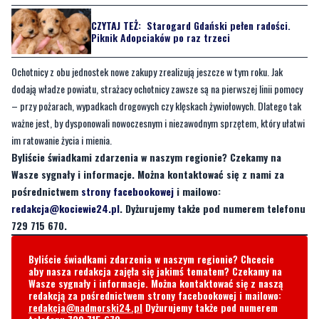
CZYTAJ TEŻ:
Starogard Gdański pełen radości.
Piknik Adopciaków po raz trzeci
Ochotnicy z obu jednostek nowe zakupy zrealizują jeszcze w tym roku. Jak
dodają władze powiatu, strażacy ochotnicy zawsze są na pierwszej linii pomocy
– przy pożarach, wypadkach drogowych czy klęskach żywiołowych. Dlatego tak
ważne jest, by dysponowali nowoczesnym i niezawodnym sprzętem, który ułatwi
im ratowanie życia i mienia.
Byliście świadkami zdarzenia w naszym regionie? Czekamy na
Wasze sygnały i informacje. Można kontaktować się z nami za
pośrednictwem
strony facebookowej
i mailowo:
redakcja@kociewie24.pl
. Dyżurujemy także pod numerem telefonu
729 715 670.
Byliście świadkami zdarzenia w naszym regionie? Chcecie
aby nasza redakcja zajęła się jakimś tematem? Czekamy na
Wasze sygnały i informacje. Można kontaktować się z naszą
redakcją za pośrednictwem strony facebookowej i mailowo:
redakcja@nadmorski24.pl
Dyżurujemy także pod numerem