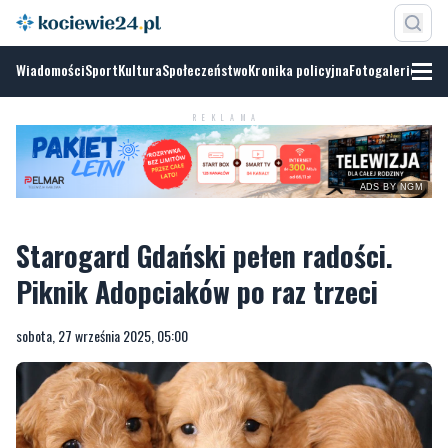
Wiadomości
Sport
Kultura
Społeczeństwo
Kronika policyjna
Fotogalerie
REKLAMA
ADS BY NGM
Starogard Gdański pełen radości.
Piknik Adopciaków po raz trzeci
sobota, 27 września 2025, 05:00