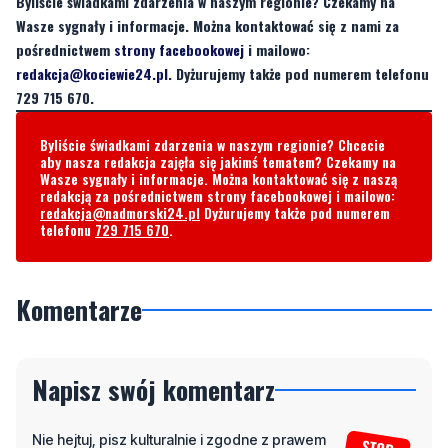
Byliście świadkami zdarzenia w naszym regionie? Czekamy na
Wasze sygnały i informacje. Można kontaktować się z nami za
pośrednictwem
strony facebookowej
i mailowo:
redakcja@kociewie24.pl
. Dyżurujemy także pod numerem telefonu
729 715 670.
Byliście świadkami zdarzenia w naszym regionie? Chcecie
aby nasza redakcja zajęła się jakimś tematem? Czekamy na
Wasze sygnały i informacje. Można kontaktować się z naszą
redakcją za pośrednictwem strony facebookowej i mailowo:
redakcja@nadmorski24.pl
Dyżurujemy także pod numerem
telefonu
729 715 670
.
Komentarze
Napisz swój komentarz
Nie hejtuj, pisz kulturalnie i zgodne z prawem