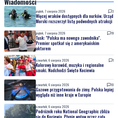
Wiadomości
piątek, 7 sierpnia 2026
3
Więcej wraków dostępnych dla nurków. Urząd
Morski rozszerzył listę podwodnych atrakcji
piątek, 7 sierpnia 2026
19
Tusk: "Polska ma nowego zawodnika".
Premier spotkał się z amerykańskim
aktorem
czwartek, 6 sierpnia 2026
1
Kolorowy korowód, muzyka i regionalne
smaki. Nadchodzi Święto Kociewia
czwartek, 6 sierpnia 2026
10
Gazowe przygotowania do zimy. Polska lepiej
wygląda niż inne kraje w Europie
czwartek, 6 sierpnia 2026
Podróżnik roku National Geographic zbliża
się do Kociewia. Płynie wpław przez całą