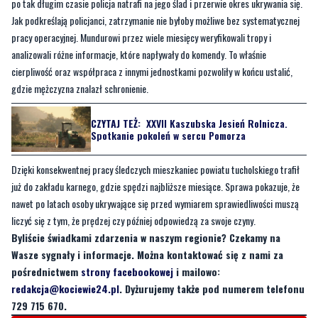
po tak długim czasie policja natrafi na jego ślad i przerwie okres ukrywania się.
Jak podkreślają policjanci, zatrzymanie nie byłoby możliwe bez systematycznej
pracy operacyjnej. Mundurowi przez wiele miesięcy weryfikowali tropy i
analizowali różne informacje, które napływały do komendy. To właśnie
cierpliwość oraz współpraca z innymi jednostkami pozwoliły w końcu ustalić,
gdzie mężczyzna znalazł schronienie.
CZYTAJ TEŻ:
XXVII Kaszubska Jesień Rolnicza.
Spotkanie pokoleń w sercu Pomorza
Dzięki konsekwentnej pracy śledczych mieszkaniec powiatu tucholskiego trafił
już do zakładu karnego, gdzie spędzi najbliższe miesiące. Sprawa pokazuje, że
nawet po latach osoby ukrywające się przed wymiarem sprawiedliwości muszą
liczyć się z tym, że prędzej czy później odpowiedzą za swoje czyny.
Byliście świadkami zdarzenia w naszym regionie? Czekamy na
Wasze sygnały i informacje. Można kontaktować się z nami za
pośrednictwem
strony facebookowej
i mailowo:
redakcja@kociewie24.pl
. Dyżurujemy także pod numerem telefonu
729 715 670.