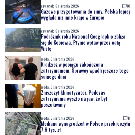
czwartek, 6 sierpnia 2026
10
Gazowe przygotowania do zimy. Polska lepiej
wygląda niż inne kraje w Europie
czwartek, 6 sierpnia 2026
Podróżnik roku National Geographic zbliża
się do Kociewia. Płynie wpław przez całą
Wisłę
środa, 5 sierpnia 2026
Kradzież w pociągu zakończona
zatrzymaniem. Sprawcy wpadli jeszcze tego
samego dnia
środa, 5 sierpnia 2026
Zniszczył klimatyzator. Podczas
zatrzymania wyszło na jaw, że był
poszukiwany
środa, 5 sierpnia 2026
11
Mediana wynagrodzeń w Polsce przekroczyła
7,6 tys. zł