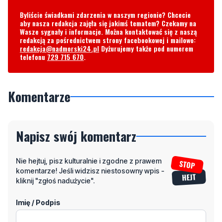
Byliście świadkami zdarzenia w naszym regionie? Chcecie
aby nasza redakcja zajęła się jakimś tematem? Czekamy na
Wasze sygnały i informacje. Można kontaktować się z naszą
redakcją za pośrednictwem strony facebookowej i mailowo:
redakcja@nadmorski24.pl
Dyżurujemy także pod numerem
telefonu
729 715 670
.
Komentarze
Napisz swój komentarz
Nie hejtuj, pisz kulturalnie i zgodne z prawem
komentarze! Jeśli widzisz niestosowny wpis -
kliknij "zgłoś nadużycie".
Imię / Podpis