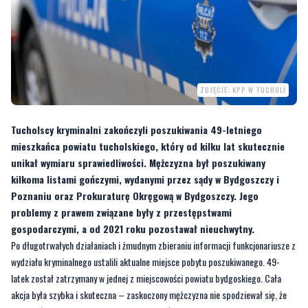
ZDJĘCIE: KPP W TUCHOLI
Tucholscy kryminalni zakończyli poszukiwania 49-letniego
mieszkańca powiatu tucholskiego, który od kilku lat skutecznie
unikał wymiaru sprawiedliwości. Mężczyzna był poszukiwany
kilkoma listami gończymi, wydanymi przez sądy w Bydgoszczy i
Poznaniu oraz Prokuraturę Okręgową w Bydgoszczy. Jego
problemy z prawem związane były z przestępstwami
gospodarczymi, a od 2021 roku pozostawał nieuchwytny.
Po długotrwałych działaniach i żmudnym zbieraniu informacji funkcjonariusze z
wydziału kryminalnego ustalili aktualne miejsce pobytu poszukiwanego. 49-
latek został zatrzymany w jednej z miejscowości powiatu bydgoskiego. Cała
akcja była szybka i skuteczna – zaskoczony mężczyzna nie spodziewał się, że