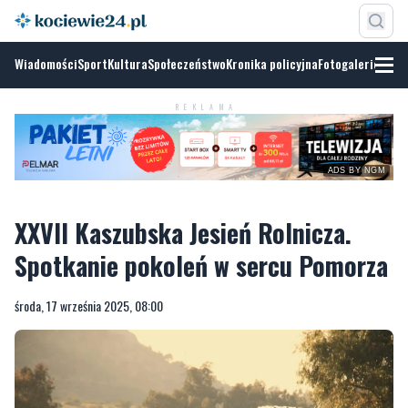
Wiadomości
Sport
Kultura
Społeczeństwo
Kronika policyjna
Fotogalerie
REKLAMA
ADS BY NGM
XXVII Kaszubska Jesień Rolnicza.
Spotkanie pokoleń w sercu Pomorza
środa, 17 września 2025, 08:00