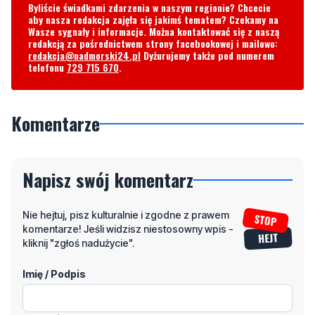
Byliście świadkami zdarzenia w naszym regionie? Chcecie
aby nasza redakcja zajęła się jakimś tematem? Czekamy na
Wasze sygnały i informacje. Można kontaktować się z naszą
redakcją za pośrednictwem strony facebookowej i mailowo:
redakcja@nadmorski24.pl
Dyżurujemy także pod numerem
telefonu
729 715 670
.
Komentarze
Napisz swój komentarz
Nie hejtuj, pisz kulturalnie i zgodne z prawem
komentarze! Jeśli widzisz niestosowny wpis -
kliknij "zgłoś nadużycie".
Imię / Podpis