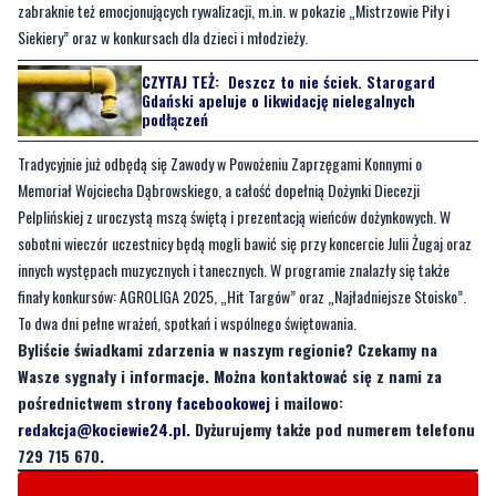
zabraknie też emocjonujących rywalizacji, m.in. w pokazie „Mistrzowie Piły i
Siekiery” oraz w konkursach dla dzieci i młodzieży.
CZYTAJ TEŻ:
Deszcz to nie ściek. Starogard
Gdański apeluje o likwidację nielegalnych
podłączeń
Tradycyjnie już odbędą się Zawody w Powożeniu Zaprzęgami Konnymi o
Memoriał Wojciecha Dąbrowskiego, a całość dopełnią Dożynki Diecezji
Pelplińskiej z uroczystą mszą świętą i prezentacją wieńców dożynkowych. W
sobotni wieczór uczestnicy będą mogli bawić się przy koncercie Julii Żugaj oraz
innych występach muzycznych i tanecznych. W programie znalazły się także
finały konkursów: AGROLIGA 2025, „Hit Targów” oraz „Najładniejsze Stoisko”.
To dwa dni pełne wrażeń, spotkań i wspólnego świętowania.
Byliście świadkami zdarzenia w naszym regionie? Czekamy na
Wasze sygnały i informacje. Można kontaktować się z nami za
pośrednictwem
strony facebookowej
i mailowo:
redakcja@kociewie24.pl
. Dyżurujemy także pod numerem telefonu
729 715 670.