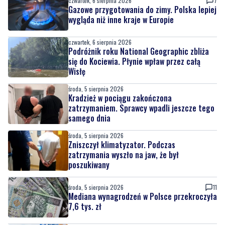
czwartek, 6 sierpnia 2026
7
Gazowe przygotowania do zimy. Polska lepiej
wygląda niż inne kraje w Europie
czwartek, 6 sierpnia 2026
Podróżnik roku National Geographic zbliża
się do Kociewia. Płynie wpław przez całą
Wisłę
środa, 5 sierpnia 2026
Kradzież w pociągu zakończona
zatrzymaniem. Sprawcy wpadli jeszcze tego
samego dnia
środa, 5 sierpnia 2026
Zniszczył klimatyzator. Podczas
zatrzymania wyszło na jaw, że był
poszukiwany
środa, 5 sierpnia 2026
11
Mediana wynagrodzeń w Polsce przekroczyła
7,6 tys. zł