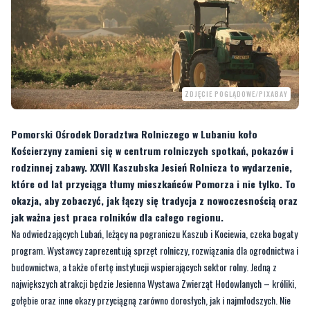
ZDJĘCIE POGLĄDOWE/PIXABAY
Pomorski Ośrodek Doradztwa Rolniczego w Lubaniu koło
Kościerzyny zamieni się w centrum rolniczych spotkań, pokazów i
rodzinnej zabawy. XXVII Kaszubska Jesień Rolnicza to wydarzenie,
które od lat przyciąga tłumy mieszkańców Pomorza i nie tylko. To
okazja, aby zobaczyć, jak łączy się tradycja z nowoczesnością oraz
jak ważna jest praca rolników dla całego regionu.
Na odwiedzających Lubań, leżący na pograniczu Kaszub i Kociewia, czeka bogaty
program. Wystawcy zaprezentują sprzęt rolniczy, rozwiązania dla ogrodnictwa i
budownictwa, a także ofertę instytucji wspierających sektor rolny. Jedną z
największych atrakcji będzie Jesienna Wystawa Zwierząt Hodowlanych – króliki,
gołębie oraz inne okazy przyciągną zarówno dorosłych, jak i najmłodszych. Nie