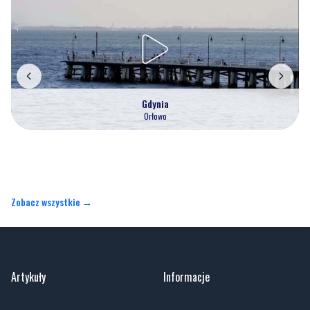
Gdynia
Orłowo
Zobacz wszystkie →
Artykuły
Informacje