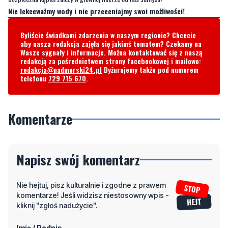
aby nasza redakcja zajęła się jakimś tematem? Czekamy na
Wasze sygnały i informacje. Można kontaktować się z naszą
redakcją za pośrednictwem strony facebookowej i mailowo:
redakcja@nadmorski24.pl
Dyżurujemy także pod numerem
telefonu
729 715 670
.
Komentarze
Napisz swój komentarz
Nie hejtuj, pisz kulturalnie i zgodne z prawem
komentarze! Jeśli widzisz niestosowny wpis -
kliknij "zgłoś nadużycie".
Imię / Podpis
Odpowiedz