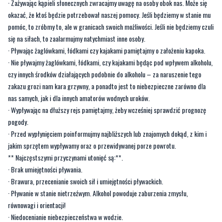
się na siłach, to zaalarmujmy natychmiast inne osoby.
· Pływając żaglówkami, łódkami czy kajakami pamiętajmy o założeniu kapoka.
· Nie pływajmy żaglówkami, łódkami, czy kajakami będąc pod wpływem alkoholu,
czy innych środków działających podobnie do alkoholu – za naruszenie tego
zakazu grozi nam kara grzywny, a ponadto jest to niebezpieczne zarówno dla
nas samych, jak i dla innych amatorów wodnych uroków.
· Wypływając na dłuższy rejs pamiętajmy, żeby wcześniej sprawdzić prognozę
pogody.
· Przed wypłynięciem poinformujmy najbliższych lub znajomych dokąd, z kim i
jakim sprzętem wypływamy oraz o przewidywanej porze powrotu.
** Najczęstszymi przyczynami utonięć są:**.
· Brak umiejętności pływania.
· Brawura, przecenianie swoich sił i umiejętności pływackich.
· Pływanie w stanie nietrzeźwym. Alkohol powoduje zaburzenia zmysłu,
równowagi i orientacji!
· Niedocenianie niebezpieczeństwa w wodzie.
· Pływanie w miejscach zabronionych.
· Skoki "na główkę" do wody w nieznanym miejscu.
· Pływanie obok statków, barek i łodzi motorowych, w pobliżu śluz i zapór