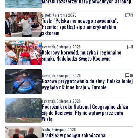
Premier spotkał się z amerykańskim
aktorem
czwartek, 6 sierpnia 2026
1
Kolorowy korowód, muzyka i regionalne
smaki. Nadchodzi Święto Kociewia
czwartek, 6 sierpnia 2026
10
Gazowe przygotowania do zimy. Polska lepiej
wygląda niż inne kraje w Europie
czwartek, 6 sierpnia 2026
Podróżnik roku National Geographic zbliża
się do Kociewia. Płynie wpław przez całą
Wisłę
środa, 5 sierpnia 2026
Kradzież w pociągu zakończona
zatrzymaniem. Sprawcy wpadli jeszcze tego
samego dnia
środa, 5 sierpnia 2026