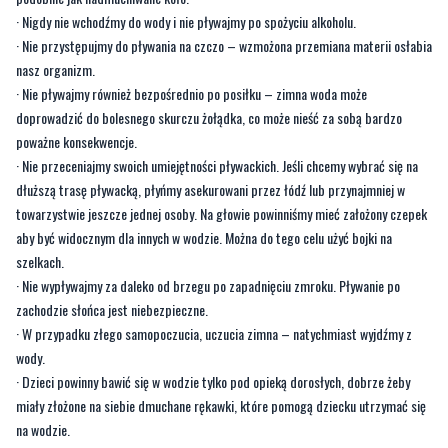
· Nie pływajmy również bezpośrednio po posiłku – zimna woda może
doprowadzić do bolesnego skurczu żołądka, co może nieść za sobą bardzo
poważne konsekwencje.
· Nie przeceniajmy swoich umiejętności pływackich. Jeśli chcemy wybrać się na
dłuższą trasę pływacką, płyńmy asekurowani przez łódź lub przynajmniej w
towarzystwie jeszcze jednej osoby. Na głowie powinniśmy mieć założony czepek
aby być widocznym dla innych w wodzie. Można do tego celu użyć bojki na
szelkach.
· Nie wypływajmy za daleko od brzegu po zapadnięciu zmroku. Pływanie po
zachodzie słońca jest niebezpieczne.
· W przypadku złego samopoczucia, uczucia zimna – natychmiast wyjdźmy z
wody.
· Dzieci powinny bawić się w wodzie tylko pod opieką dorosłych, dobrze żeby
miały złożone na siebie dmuchane rękawki, które pomogą dziecku utrzymać się
na wodzie.
· Zażywając kąpieli słonecznych zwracajmy uwagę na osoby obok nas. Może się
okazać, że ktoś będzie potrzebował naszej pomocy. Jeśli będziemy w stanie mu
pomóc, to zróbmy to, ale w granicach swoich możliwości. Jeśli nie będziemy czuli