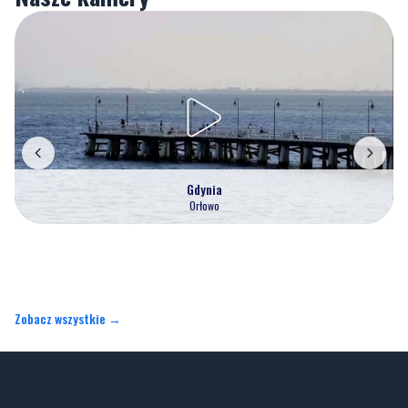
Gdynia
Orłowo
Zobacz wszystkie →
Artykuły
Informacje
Wiadomości
Polityka prywatności