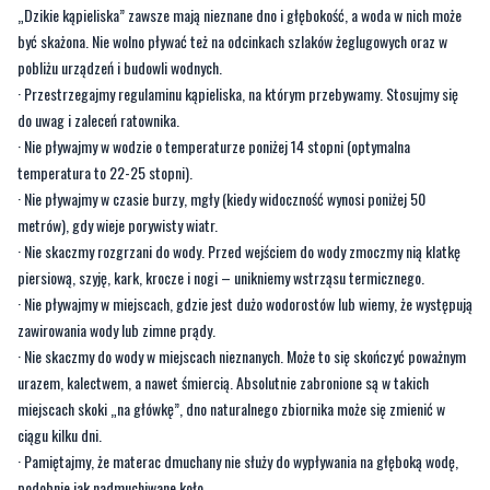
· Przestrzegajmy regulaminu kąpieliska, na którym przebywamy. Stosujmy się
do uwag i zaleceń ratownika.
· Nie pływajmy w wodzie o temperaturze poniżej 14 stopni (optymalna
temperatura to 22-25 stopni).
· Nie pływajmy w czasie burzy, mgły (kiedy widoczność wynosi poniżej 50
metrów), gdy wieje porywisty wiatr.
· Nie skaczmy rozgrzani do wody. Przed wejściem do wody zmoczmy nią klatkę
piersiową, szyję, kark, krocze i nogi – unikniemy wstrząsu termicznego.
· Nie pływajmy w miejscach, gdzie jest dużo wodorostów lub wiemy, że występują
zawirowania wody lub zimne prądy.
· Nie skaczmy do wody w miejscach nieznanych. Może to się skończyć poważnym
urazem, kalectwem, a nawet śmiercią. Absolutnie zabronione są w takich
miejscach skoki „na główkę”, dno naturalnego zbiornika może się zmienić w
ciągu kilku dni.
· Pamiętajmy, że materac dmuchany nie służy do wypływania na głęboką wodę,
podobnie jak nadmuchiwane koło.
· Nigdy nie wchodźmy do wody i nie pływajmy po spożyciu alkoholu.
· Nie przystępujmy do pływania na czczo – wzmożona przemiana materii osłabia
nasz organizm.