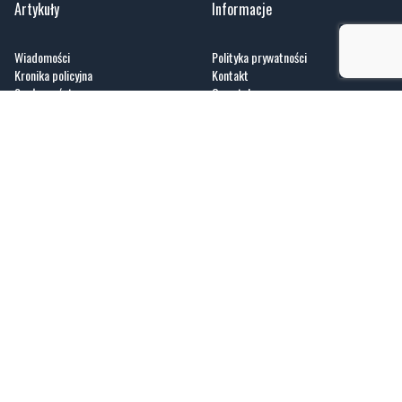
Kronika policyjna
Kontakt
Społeczeństwo
O portalu
Kultura
Regulamin
Sport
Zobacz
Fotogalerie
Nasze HotSpoty
Nasze kamery
Praca
GoWork.pl
dlafirm.pracuj.pl
Kociewie24.pl - portal informacyjny z Kociewia. Codzienna dawka najnowszych
wiadomości z Twojej okolicy. Informacje społeczne, kulturalne, sportowe z
Gniewu, Tczewa, Pelplina, Starogardu Gdańskiego i pobliskich miejscowości.
Sprawdzone, lokalne info dla mieszkańców regionu Kociewia.