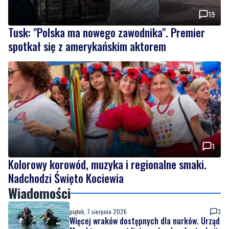
spotkał się z amerykańskim aktorem
1
Kolorowy korowód, muzyka i regionalne smaki.
Nadchodzi Święto Kociewia
Wiadomości
piątek, 7 sierpnia 2026
3
Więcej wraków dostępnych dla nurków. Urząd
Morski rozszerzył listę podwodnych atrakcji
piątek, 7 sierpnia 2026
19
Tusk: "Polska ma nowego zawodnika".