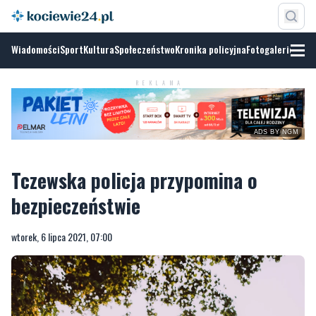
Wiadomości
Sport
Kultura
Społeczeństwo
Kronika policyjna
Fotogalerie
ADS BY
NGM
REKLAMA
Tczewska policja przypomina o
bezpieczeństwie
wtorek, 6 lipca 2021, 07:00