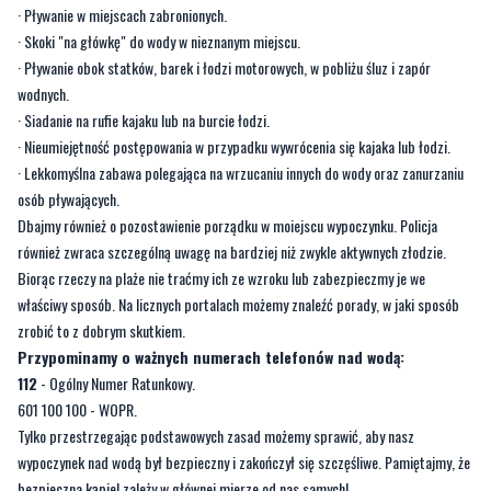
wodnych.
· Siadanie na rufie kajaku lub na burcie łodzi.
· Nieumiejętność postępowania w przypadku wywrócenia się kajaka lub łodzi.
· Lekkomyślna zabawa polegająca na wrzucaniu innych do wody oraz zanurzaniu
osób pływających.
Dbajmy również o pozostawienie porządku w moiejscu wypoczynku. Policja
również zwraca szczególną uwagę na bardziej niż zwykle aktywnych złodzie.
Biorąc rzeczy na plaże nie traćmy ich ze wzroku lub zabezpieczmy je we
właściwy sposób. Na licznych portalach możemy znaleźć porady, w jaki sposób
zrobić to z dobrym skutkiem.
Przypominamy o ważnych numerach telefonów nad wodą:
112
- Ogólny Numer Ratunkowy.
601 100 100 - WOPR.
Tylko przestrzegając podstawowych zasad możemy sprawić, aby nasz
wypoczynek nad wodą był bezpieczny i zakończył się szczęśliwe. Pamiętajmy, że
bezpieczna kąpiel zależy w głównej mierze od nas samych!
Nie lekceważmy wody i nie przeceniajmy swoi możliwości!
Byliście świadkami zdarzenia w naszym regionie? Chcecie