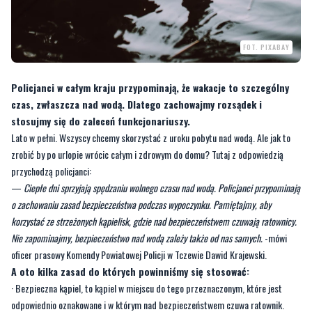
Policjanci w całym kraju przypominają, że wakacje to szczególny
czas, zwłaszcza nad wodą. Dlatego zachowajmy rozsądek i
stosujmy się do zaleceń funkcjonariuszy.
Lato w pełni. Wszyscy chcemy skorzystać z uroku pobytu nad wodą. Ale jak to
zrobić by po urlopie wrócic całym i zdrowym do domu? Tutaj z odpowiedzią
przychodzą policjanci:
—
Ciepłe dni sprzyjają spędzaniu wolnego czasu nad wodą. Policjanci przypominają
o zachowaniu zasad bezpieczeństwa podczas wypoczynku. Pamiętajmy, aby
korzystać ze strzeżonych kąpielisk, gdzie nad bezpieczeństwem czuwają ratownicy.
Nie zapominajmy, bezpieczeństwo nad wodą zależy także od nas samych.
-mówi
oficer prasowy Komendy Powiatowej Policji w Tczewie Dawid Krajewski.
A oto kilka zasad do których powinniśmy się stosować:
· Bezpieczna kąpiel, to kąpiel w miejscu do tego przeznaczonym, które jest
odpowiednio oznakowane i w którym nad bezpieczeństwem czuwa ratownik.
„Dzikie kąpieliska” zawsze mają nieznane dno i głębokość, a woda w nich może
być skażona. Nie wolno pływać też na odcinkach szlaków żeglugowych oraz w
pobliżu urządzeń i budowli wodnych.