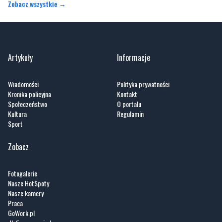
Artykuły
Informacje
Wiadomości
Polityka prywatności
Kronika policyjna
Kontakt
Społeczeństwo
O portalu
Kultura
Regulamin
Sport
Zobacz
Fotogalerie
Nasze HotSpoty
Nasze kamery
Praca
GoWork.pl
dlafirm.pracuj.pl
Kociewie24.pl - portal informacyjny z Kociewia. Codzienna dawka najnowszych
wiadomości z Twojej okolicy. Informacje społeczne, kulturalne, sportowe z
Gniewu, Tczewa, Pelplina, Starogardu Gdańskiego i pobliskich miejscowości.