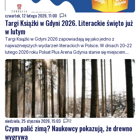
Targi Książki w Gdyni 2026. Literackie święto już
w lutym
Targi Książki w Gdyni 2026 zapowiadają się jako jedno z
najważniejszych wydarzeń literackich w Polsce. W dniach 20–22
lutego 2026 roku Polsat Plus Arena Gdynia stanie się miejscem
spotkań czytelników, autorów, wydawców i ludzi kultury. Co
ważne, wstęp na targi będzie bezpłatny przez wszystkie trzy dni,
co czyni wydarzenie jeszcze bardziej dostępnym dla szerokiego
grona odbiorców.
niedziela, 25 stycznia 2026, 15:03
12
Czym palić zimą? Naukowcy pokazują, że drewno
wygrywa
Drewno okazuje się jednym z najbardziej ekologicznych
materiałów na rynku. Najnowsze badania Lasów Państwowych
pokazują, że jego ślad węglowy wynosi zaledwie 1–3% śladu