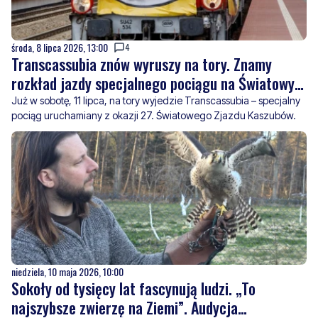
Transcassubia znów wyruszy na tory. Znamy
rozkład jazdy specjalnego pociągu na Światowy
Zjazd Kaszubów
Już w sobotę, 11 lipca, na tory wyjedzie Transcassubia – specjalny
pociąg uruchamiany z okazji 27. Światowego Zjazdu Kaszubów.
niedziela, 10 maja 2026, 10:00
Sokoły od tysięcy lat fascynują ludzi. „To
najszybsze zwierzę na Ziemi”. Audycja
"Szumistorie" w radio Norda FM
Sokoły od wieków budzą podziw człowieka i pozostają jednymi z
najbardziej niezwykłych ptaków drapieżnych. O ich historii,
współpracy z ludźmi oraz niezwykłych możliwościach opowiadał
w audycji „Szumistorie” w Radiu Norda FM sokolnik z