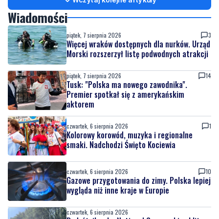
Więcej wraków dostępnych dla nurków. Urząd
Morski rozszerzył listę podwodnych atrakcji
piątek, 7 sierpnia 2026
14
Tusk: "Polska ma nowego zawodnika".
Premier spotkał się z amerykańskim
aktorem
czwartek, 6 sierpnia 2026
1
Kolorowy korowód, muzyka i regionalne
smaki. Nadchodzi Święto Kociewia
czwartek, 6 sierpnia 2026
10
Gazowe przygotowania do zimy. Polska lepiej
wygląda niż inne kraje w Europie
czwartek, 6 sierpnia 2026
Podróżnik roku National Geographic zbliża
się do Kociewia. Płynie wpław przez całą
Wisłę