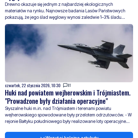
węglowego innych powszechnie używanych produktów, a lasy
pochłaniają aż trzysta razy więcej dwutlenku węgla niż emitują.
czwartek, 22 stycznia 2026, 10:30
81
Huki nad powiatem wejherowskim i Trójmiastem.
"Prowadzone były działania operacyjne"
Słyszalne huki m.in. nad Trójmiastem i terenami powiatu
wejherowskiego spowodowane były przelotem odrzutowców. - W
rejonie Bałtyku południowego były realizowane loty operacyjne
wojskowych statków powietrznych - mówi w rozmowie z naszą
redakcją mjr Ewa Złotnicka, z wydziału prasowego Dowództwa
Wczytaj kolejne artykuły
Operacyjnego Rodzajów Sił Zbrojnych.
Wiadomości
piątek, 7 sierpnia 2026
3