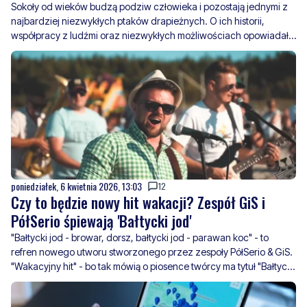
Nadleśnictwa Wejherowo Mateusz Heise. Rozmawiał z nim Jakub
Szumilas.
poniedziałek, 6 kwietnia 2026, 13:03
12
Czy to będzie nowy hit wakacji? Zespół GiS i
PółSerio śpiewają 'Bałtycki jod'
"Bałtycki jod - browar, dorsz, bałtycki jod - parawan koc" - to
refren nowego utworu stworzonego przez zespoły PółSerio & GiS.
"Wakacyjny hit" - bo tak mówią o piosence twórcy ma tytuł "Bałtycki
jod." Przypomnijmy, że w piątek zespół GiS z Kaszub wystąpił w
programie „Must Be The Music”.