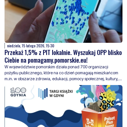
niedziela, 15 lutego 2026, 15:30
Przekaż 1,5% z PIT lokalnie. Wyszukaj OPP blisko
Ciebie na pomagamy.pomorskie.eu!
W województwie pomorskim działa ponad 700 organizacji
pożytku publicznego, które na co dzień pomagają mieszkańcom
m.in. w obszarze zdrowia, edukacji, pomocy społecznej, kultury,
sportu czy ekologii. Wiele z nich robi naprawdę świetną robotę,
choć wciąż pozostaje mało rozpoznawalnych. Okres
rozliczeniowy PIT w 2026 roku trwa od 15 lutego do 30 kwietnia.
czwartek, 12 lutego 2026, 11:00
4