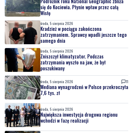
środa, 5 sierpnia 2026
Kradzież w pociągu zakończona
zatrzymaniem. Sprawcy wpadli jeszcze tego
samego dnia
środa, 5 sierpnia 2026
Zniszczył klimatyzator. Podczas
zatrzymania wyszło na jaw, że był
poszukiwany
środa, 5 sierpnia 2026
11
Mediana wynagrodzeń w Polsce przekroczyła
7,6 tys. zł
środa, 5 sierpnia 2026
Największa inwestycja drogowa regionu
wchodzi w fazę realizacji
środa, 5 sierpnia 2026
3
Pomorze najdroższym regionem w Polsce
pod względem OC