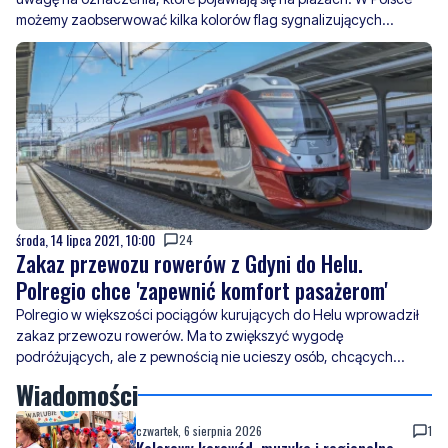
możemy zaobserwować kilka kolorów flag sygnalizujących
warunki do kąpieli. Jakie to kolory?
środa, 14 lipca 2021, 10:00
24
Zakaz przewozu rowerów z Gdyni do Helu.
Polregio chce 'zapewnić komfort pasażerom'
Polregio w większości pociągów kurujących do Helu wprowadził
zakaz przewozu rowerów. Ma to zwiększyć wygodę
podróżujących, ale z pewnością nie ucieszy osób, chcących
zwiedzić półwysep na swoich „dwóch kółkach.
Wiadomości
czwartek, 6 sierpnia 2026
1