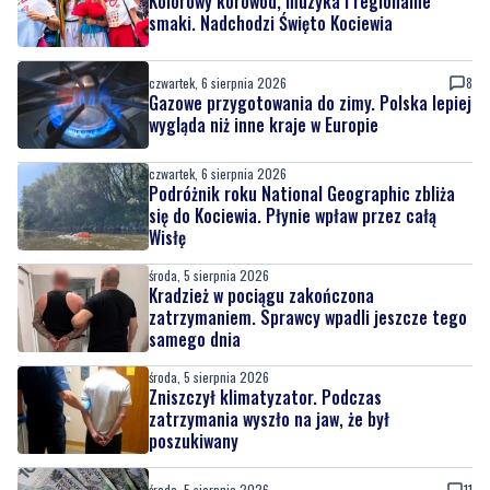
Kolorowy korowód, muzyka i regionalne
smaki. Nadchodzi Święto Kociewia
czwartek, 6 sierpnia 2026
8
Gazowe przygotowania do zimy. Polska lepiej
wygląda niż inne kraje w Europie
czwartek, 6 sierpnia 2026
Podróżnik roku National Geographic zbliża
się do Kociewia. Płynie wpław przez całą
Wisłę
środa, 5 sierpnia 2026
Kradzież w pociągu zakończona
zatrzymaniem. Sprawcy wpadli jeszcze tego
samego dnia
środa, 5 sierpnia 2026
Zniszczył klimatyzator. Podczas
zatrzymania wyszło na jaw, że był
poszukiwany
środa, 5 sierpnia 2026
11