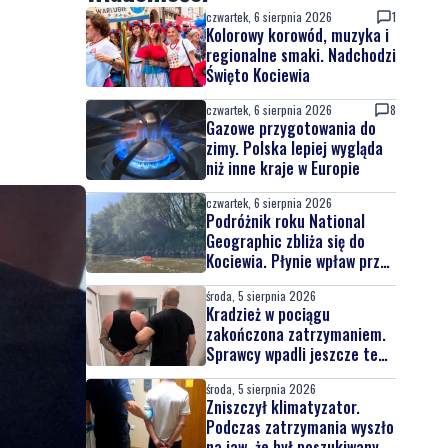
czwartek, 6 sierpnia 2026
1
Kolorowy korowód, muzyka i
regionalne smaki. Nadchodzi
Święto Kociewia
czwartek, 6 sierpnia 2026
8
Gazowe przygotowania do
zimy. Polska lepiej wygląda
niż inne kraje w Europie
czwartek, 6 sierpnia 2026
Podróżnik roku National
Geographic zbliża się do
Kociewia. Płynie wpław przez
całą Wisłę
środa, 5 sierpnia 2026
Kradzież w pociągu
zakończona zatrzymaniem.
Sprawcy wpadli jeszcze tego
samego dnia
środa, 5 sierpnia 2026
Zniszczył klimatyzator.
Podczas zatrzymania wyszło
na jaw, że był poszukiwany