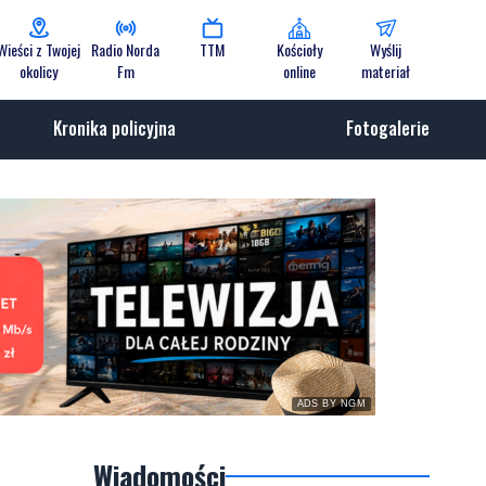
Wieści z Twojej
Radio Norda
TTM
Kościoły
Wyślij
okolicy
Fm
online
materiał
Kronika policyjna
Fotogalerie
ADS BY NGM
Wiadomości