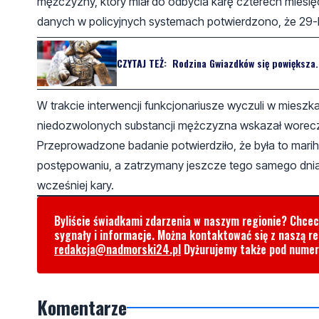
mężczyzny, który miał do odbycia karę czterech miesi
danych w policyjnych systemach potwierdzono, że 29-l
CZYTAJ TEŻ:
Rodzina Gwiazdków się powiększa.
W trakcie interwencji funkcjonariusze wyczuli w miesz
niedozwolonych substancji mężczyzna wskazał worecze
Przeprowadzone badanie potwierdziło, że była to mar
postępowaniu, a zatrzymany jeszcze tego samego dnia
wcześniej kary.
Byliście świadkami zdarzenia w naszym regionie? Chce
sygnały i informacje. Można kontaktować się z naszą r
redakcja@nadmorski24.pl
Dyżurujemy także pod nume
Komentarze