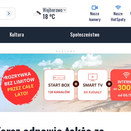
Wejherowo
Nasze
Nasze
o
18
C
kamery
HotSpoty
Kultura
Społeczeństwo
REKLAMA