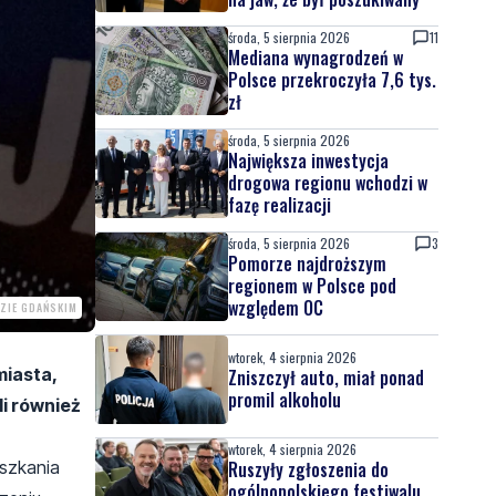
środa, 5 sierpnia 2026
11
Mediana wynagrodzeń w
Polsce przekroczyła 7,6 tys.
zł
środa, 5 sierpnia 2026
Największa inwestycja
drogowa regionu wchodzi w
fazę realizacji
środa, 5 sierpnia 2026
3
Pomorze najdroższym
regionem w Polsce pod
względem OC
ZIE GDAŃSKIM
wtorek, 4 sierpnia 2026
miasta,
Zniszczył auto, miał ponad
promil alkoholu
i również
wtorek, 4 sierpnia 2026
eszkania
Ruszyły zgłoszenia do
ogólnopolskiego festiwalu