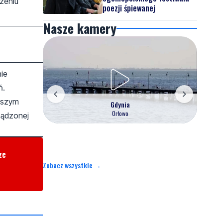
zeniu
poezji śpiewanej
Nasze kamery
nie
ń.
lszym
Gdynia
Orłowo
sądzonej
ze
Zobacz wszystkie →