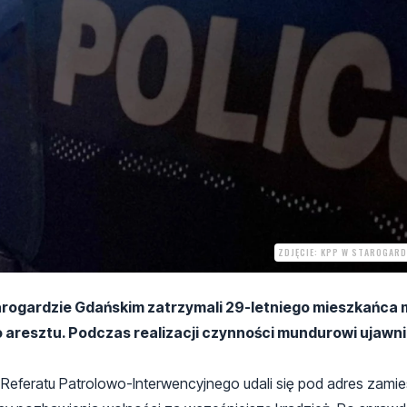
ZDJĘCIE: KPP W STAROGARD
arogardzie Gdańskim zatrzymali 29-letniego mieszkańca 
aresztu. Podczas realizacji czynności mundurowi ujawnil
z Referatu Patrolowo-Interwencyjnego udali się pod adres zami