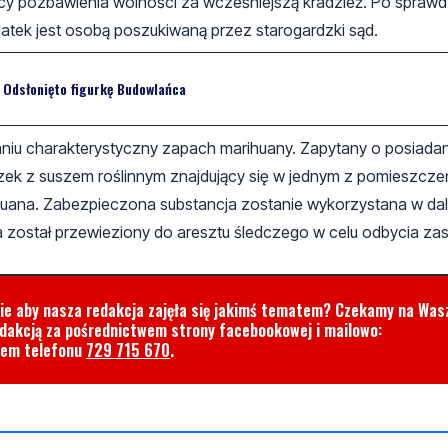
ęcy pozbawienia wolności za wcześniejszą kradzież. Po sprawd
atek jest osobą poszukiwaną przez starogardzki sąd.
 Odsłonięto figurkę Budowlańca
kaniu charakterystyczny zapach marihuany. Zapytany o posiada
k z suszem roślinnym znajdujący się w jednym z pomieszcze
ihuana. Zabezpieczona substancja zostanie wykorzystana w da
 został przewieziony do aresztu śledczego w celu odbycia za
cie aby nasza redakcja zajęła się jakimś tematem? Czekamy na Was
edakcją za pośrednictwem strony facebookowej i mailowo:
rem telefonu
729 715 670
.