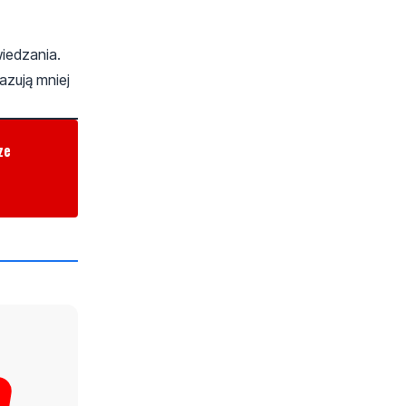
iedzania.
azują mniej
ze