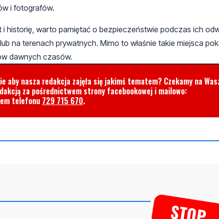
ów i fotografów.
i historię, warto pamiętać o bezpieczeństwie podczas ich odw
lub na terenach prywatnych. Mimo to właśnie takie miejsca pok
ladów dawnych czasów.
cie aby nasza redakcja zajęła się jakimś tematem? Czekamy na Was
edakcją za pośrednictwem strony facebookowej i mailowo:
rem telefonu
729 715 670
.