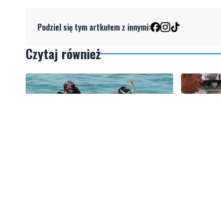
Podziel się tym artkułem z innymi:
Czytaj również
2
Więcej wraków dostępnych dla
Tusk: "P
nurków. Urząd Morski rozszerzył
zawodnika
listę podwodnych atrakcji
amerykań