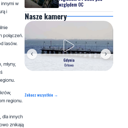
 innymi w
względem OC
rą i
Nasze kamery
lnie
ch połączeń.
ód lasów.
Gdynia
, młyny,
Orłowo
iś
egionu.
nkrów,
Zobacz wszystkie →
om regionu.
 dla innych
iowo znikają