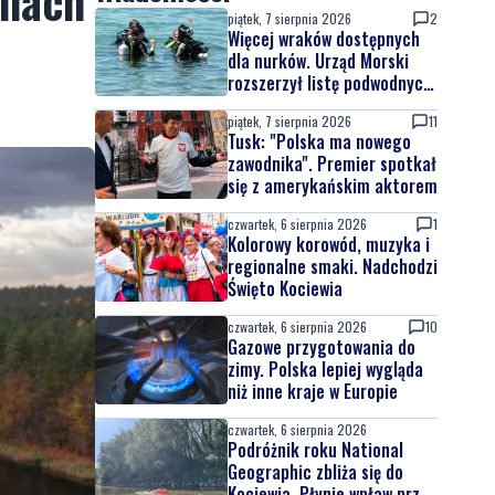
inach
piątek, 7 sierpnia 2026
2
Więcej wraków dostępnych
dla nurków. Urząd Morski
rozszerzył listę podwodnych
atrakcji
piątek, 7 sierpnia 2026
11
Tusk: "Polska ma nowego
zawodnika". Premier spotkał
się z amerykańskim aktorem
czwartek, 6 sierpnia 2026
1
Kolorowy korowód, muzyka i
regionalne smaki. Nadchodzi
Święto Kociewia
czwartek, 6 sierpnia 2026
10
Gazowe przygotowania do
zimy. Polska lepiej wygląda
niż inne kraje w Europie
czwartek, 6 sierpnia 2026
Podróżnik roku National
Geographic zbliża się do
Kociewia. Płynie wpław przez