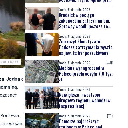
całą Wisłę
środa, 5 sierpnia 2026
Kradzież w pociągu
zakończona zatrzymaniem.
Sprawcy wpadli jeszcze tego
samego dnia
środa, 5 sierpnia 2026
Zniszczył klimatyzator.
Podczas zatrzymania wyszło
na jaw, że był poszukiwany
DOWE/PIXABAY
środa, 5 sierpnia 2026
11
Mediana wynagrodzeń w
Polsce przekroczyła 7,6 tys.
rza. Jednak
zł
jemnicą.
środa, 5 sierpnia 2026
Największa inwestycja
 czasach,
drogowa regionu wchodzi w
fazę realizacji
 Kociewia.
środa, 5 sierpnia 2026
3
Pomorze najdroższym
ub mieszkań
regionem w Polsce pod