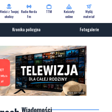
Wieści z Twojej
Radio Norda
TTM
Kościoły
Wyślij
okolicy
Fm
online
materiał
Kronika policyjna
Fotogalerie
ADS BY NGM
Wiadomości