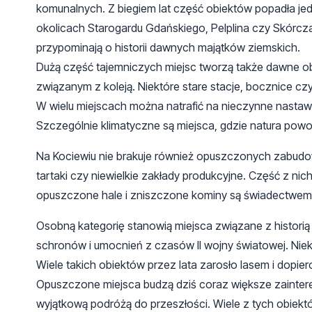
komunalnych. Z biegiem lat część obiektów popadła j
okolicach Starogardu Gdańskiego, Pelplina czy Skórcz
przypominają o historii dawnych majątków ziemskich.
Dużą część tajemniczych miejsc tworzą także dawne obie
związanym z koleją. Niektóre stare stacje, bocznice cz
W wielu miejscach można natrafić na nieczynne nastawn
Szczególnie klimatyczne są miejsca, gdzie natura powol
Na Kociewiu nie brakuje również opuszczonych zabudow
tartaki czy niewielkie zakłady produkcyjne. Część z n
opuszczone hale i zniszczone kominy są świadectwem 
Osobną kategorię stanowią miejsca związane z historią
schronów i umocnień z czasów II wojny światowej. Nie
Wiele takich obiektów przez lata zarosło lasem i dopiero 
Opuszczone miejsca budzą dziś coraz większe zaintere
wyjątkową podróżą do przeszłości. Wiele z tych obiektó