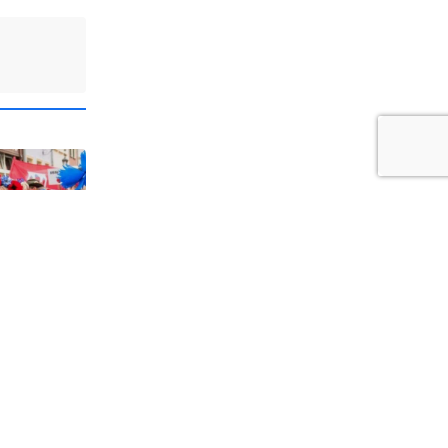
1
a i
dzi