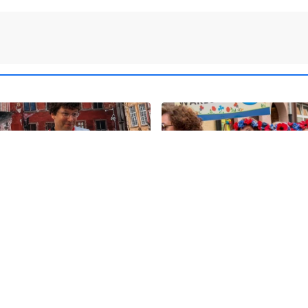
11
olska ma nowego
Kolorowy korowód, muzyk
". Premier spotkał się z
regionalne smaki. Nadcho
skim aktorem
Święto Kociewia