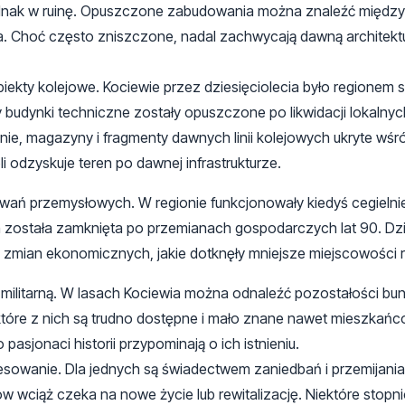
ednak w ruinę. Opuszczone zabudowania można znaleźć między
a. Choć często zniszczone, nadal zachwycają dawną architektu
kty kolejowe. Kociewie przez dziesięciolecia było regionem si
y budynki techniczne zostały opuszczone po likwidacji lokalny
ie, magazyny i fragmenty dawnych linii kolejowych ukryte wśr
i odzyskuje teren po dawnej infrastrukturze.
ań przemysłowych. W regionie funkcjonowały kiedyś cegielnie
ich została zamknięta po przemianach gospodarczych lat 90. Dz
zmian ekonomicznych, jakie dotknęły mniejsze miejscowości r
 militarną. W lasach Kociewia można odnaleźć pozostałości bu
które z nich są trudno dostępne i mało znane nawet mieszkańc
pasjonaci historii przypominają o ich istnieniu.
sowanie. Dla jednych są świadectwem zaniedbań i przemijania,
w wciąż czeka na nowe życie lub rewitalizację. Niektóre stopn