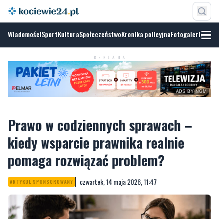
Wiadomości
Sport
Kultura
Społeczeństwo
Kronika policyjna
Fotogalerie
REKLAMA
ADS BY NGM
Prawo w codziennych sprawach –
kiedy wsparcie prawnika realnie
pomaga rozwiązać problem?
czwartek, 14 maja 2026, 11:47
ARTYKUŁ SPONSOROWANY