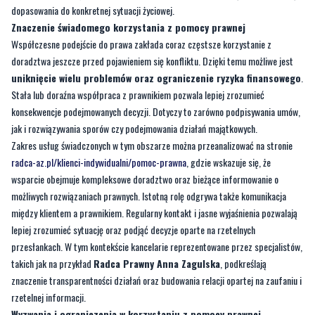
dopasowania do konkretnej sytuacji życiowej.
Znaczenie świadomego korzystania z pomocy prawnej
Współczesne podejście do prawa zakłada coraz częstsze korzystanie z
doradztwa jeszcze przed pojawieniem się konfliktu. Dzięki temu możliwe jest
uniknięcie wielu problemów oraz ograniczenie ryzyka finansowego
.
Stała lub doraźna współpraca z prawnikiem pozwala lepiej zrozumieć
konsekwencje podejmowanych decyzji. Dotyczy to zarówno podpisywania umów,
jak i rozwiązywania sporów czy podejmowania działań majątkowych.
Zakres usług świadczonych w tym obszarze można przeanalizować na stronie
radca-az.pl/klienci-indywidualni/pomoc-prawna
, gdzie wskazuje się, że
wsparcie obejmuje kompleksowe doradztwo oraz bieżące informowanie o
możliwych rozwiązaniach prawnych. Istotną rolę odgrywa także komunikacja
między klientem a prawnikiem. Regularny kontakt i jasne wyjaśnienia pozwalają
lepiej zrozumieć sytuację oraz podjąć decyzje oparte na rzetelnych
przesłankach. W tym kontekście kancelarie reprezentowane przez specjalistów,
takich jak na przykład
Radca Prawny Anna Zagulska
, podkreślają
znaczenie transparentności działań oraz budowania relacji opartej na zaufaniu i
rzetelnej informacji.
Wyzwania i ograniczenia w korzystaniu z pomocy prawnej