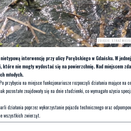
ZDJĘCIE: STRAŻ MIEJ
 nietypową interwencję przy ulicy Porębskiego w Gdańsku. W jednej
i, które nie mogły wydostać się na powierzchnię. Nad miejscem zd
ich młodych.
 Po przybyciu na miejsce funkcjonariusze rozpoczęli działania mające na c
nak pozostałe znajdowały się na dnie studzienki, co wymagało użycia specj
arli działania poprzez wykorzystanie pojazdu technicznego oraz odpompo
ie wszystkich zwierząt.