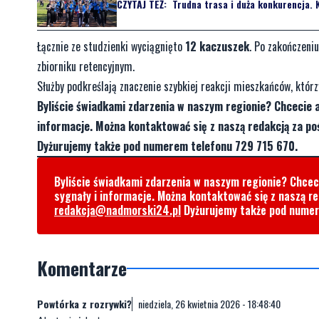
CZYTAJ TEŻ:
Trudna trasa i duża konkurencja. 
Łącznie ze studzienki wyciągnięto
12 kaczuszek
. Po zakończeni
zbiorniku retencyjnym.
Służby podkreślają znaczenie szybkiej reakcji mieszkańców, któr
Byliście świadkami zdarzenia w naszym regionie? Chcecie 
informacje. Można kontaktować się z naszą redakcją za 
Dyżurujemy także pod numerem telefonu 729 715 670.
Byliście świadkami zdarzenia w naszym regionie? Chce
sygnały i informacje. Można kontaktować się z naszą r
redakcja@nadmorski24.pl
Dyżurujemy także pod nume
Komentarze
Powtórka z rozrywki?
niedziela, 26 kwietnia 2026 - 18:48:40