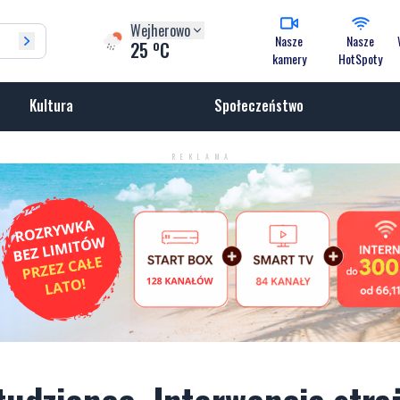
Wejherowo
Nasze
Nasze
o
25
C
kamery
HotSpoty
Kultura
Społeczeństwo
REKLAMA