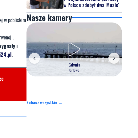
w Polsce zdobył dwa 'Muale'
Nasze kamery
ej w pobliskim
rwencji.
sygnały i
24.pl
.
Gdynia
Orłowo
ze
Zobacz wszystkie →