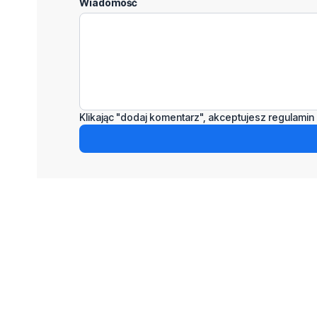
Wiadomość
Klikając "dodaj komentarz", akceptujesz regulamin 
Podziel się tym artkułem z innymi:
Czytaj również