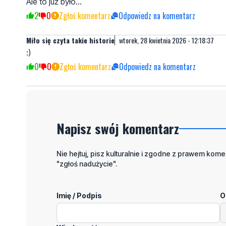
Ale to już było...
2
0
Zgłoś komentarz
Odpowiedz na komentarz
Miło się czyta takie historie
wtorek, 28 kwietnia 2026 - 12:18:37
:)
0
0
Zgłoś komentarz
Odpowiedz na komentarz
Napisz swój komentarz
Nie hejtuj, pisz kulturalnie i zgodne z prawem komen
"zgłoś nadużycie".
Imię / Podpis
O