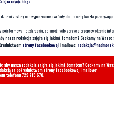
Kolejna edycja biegu
u działań zostały one wypuszczone i wróciły do dorosłej kaczki przebywając
zy poinformowali o zdarzeniu, co umożliwiło sprawne przeprowadzenie inte
aby nasza redakcja zajęła się jakimś tematem? Czekamy na Wasze 
pośrednictwem
strony facebookowej
i mailowo:
redakcja@nadmorski
cie aby nasza redakcja zajęła się jakimś tematem? Czekamy na Was
edakcją za pośrednictwem strony facebookowej i mailowo:
rem telefonu
729 715 670
.