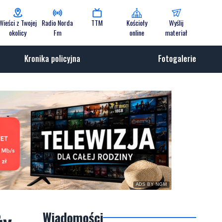
Wieści z Twojej
Radio Norda
TTM
Kościoły
Wyślij
okolicy
Fm
online
materiał
Kronika policyjna
Fotogalerie
ADS BY NGM
Wiadomości