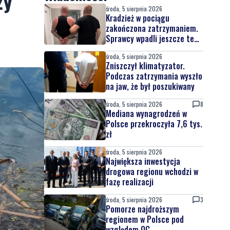
ży
środa, 5 sierpnia 2026
Kradzież w pociągu
zakończona zatrzymaniem.
Sprawcy wpadli jeszcze tego
samego dnia
środa, 5 sierpnia 2026
Zniszczył klimatyzator.
Podczas zatrzymania wyszło
na jaw, że był poszukiwany
środa, 5 sierpnia 2026
8
Mediana wynagrodzeń w
Polsce przekroczyła 7,6 tys.
zł
środa, 5 sierpnia 2026
Największa inwestycja
drogowa regionu wchodzi w
fazę realizacji
środa, 5 sierpnia 2026
3
Pomorze najdroższym
regionem w Polsce pod
względem OC