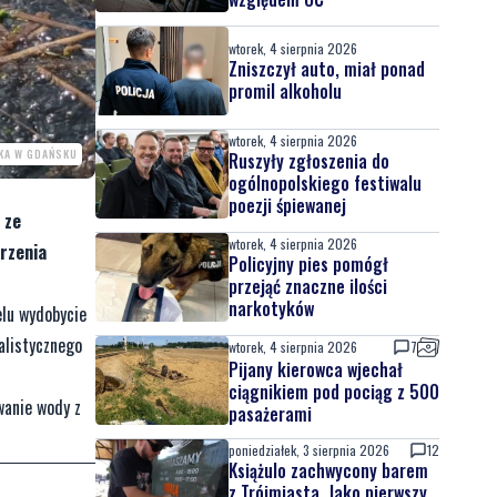
wtorek, 4 sierpnia 2026
Zniszczył auto, miał ponad
promil alkoholu
wtorek, 4 sierpnia 2026
SKA W GDAŃSKU
Ruszyły zgłoszenia do
ogólnopolskiego festiwalu
poezji śpiewanej
 ze
wtorek, 4 sierpnia 2026
arzenia
Policyjny pies pomógł
przejąć znaczne ilości
narkotyków
elu wydobycie
alistycznego
wtorek, 4 sierpnia 2026
7
Pijany kierowca wjechał
ciągnikiem pod pociąg z 500
wanie wody z
pasażerami
poniedziałek, 3 sierpnia 2026
12
Książulo zachwycony barem
z Trójmiasta. Jako pierwszy