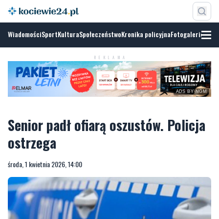
Wiadomości
Sport
Kultura
Społeczeństwo
Kronika policyjna
Fotogalerie
REKLAMA
ADS BY NGM
Senior padł ofiarą oszustów. Policja
ostrzega
środa, 1 kwietnia 2026, 14:00