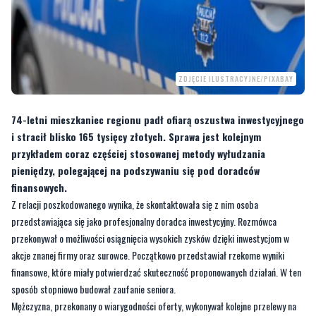
ZDJĘCIE ILUSTRACYJNE/PIXABAY
74-letni mieszkaniec regionu padł ofiarą oszustwa inwestycyjnego
i stracił blisko 165 tysięcy złotych. Sprawa jest kolejnym
przykładem coraz częściej stosowanej metody wyłudzania
pieniędzy, polegającej na podszywaniu się pod doradców
finansowych.
Z relacji poszkodowanego wynika, że skontaktowała się z nim osoba
przedstawiająca się jako profesjonalny doradca inwestycyjny. Rozmówca
przekonywał o możliwości osiągnięcia wysokich zysków dzięki inwestycjom w
akcje znanej firmy oraz surowce. Początkowo przedstawiał rzekome wyniki
finansowe, które miały potwierdzać skuteczność proponowanych działań. W ten
sposób stopniowo budował zaufanie seniora.
Mężczyzna, przekonany o wiarygodności oferty, wykonywał kolejne przelewy na