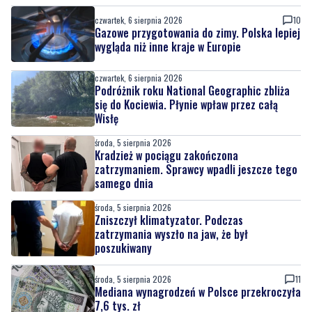
czwartek, 6 sierpnia 2026
10
Gazowe przygotowania do zimy. Polska lepiej
wygląda niż inne kraje w Europie
czwartek, 6 sierpnia 2026
Podróżnik roku National Geographic zbliża
się do Kociewia. Płynie wpław przez całą
Wisłę
środa, 5 sierpnia 2026
Kradzież w pociągu zakończona
zatrzymaniem. Sprawcy wpadli jeszcze tego
samego dnia
środa, 5 sierpnia 2026
Zniszczył klimatyzator. Podczas
zatrzymania wyszło na jaw, że był
poszukiwany
środa, 5 sierpnia 2026
11
Mediana wynagrodzeń w Polsce przekroczyła
7,6 tys. zł