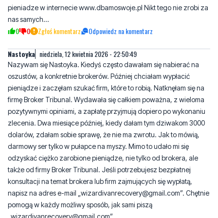
pieniadze w internecie www.dbamoswoje.pl Nikt tego nie zrobi za
nas samych...
0
0
Zgłoś komentarz
Odpowiedz na komentarz
Nastoyka
niedziela, 12 kwietnia 2026 - 22:50:49
Nazywam się Nastoyka. Kiedyś często dawałam się nabierać na
oszustów, a konkretnie brokerów. Później chciałam wypłacić
pieniądze i zaczęłam szukać firm, które to robią. Natknęłam się na
firmę Broker Tribunal. Wydawała się całkiem poważna, z wieloma
pozytywnymi opiniami, a zapłatę przyjmują dopiero po wykonaniu
zlecenia. Dwa miesiące później, kiedy dałam tym dziwakom 3000
dolarów, zdałam sobie sprawę, że nie ma zwrotu. Jak to mówią,
darmowy ser tylko w pułapce na myszy. Mimo to udało mi się
odzyskać ciężko zarobione pieniądze, nie tylko od brokera, ale
także od firmy Broker Tribunal. Jeśli potrzebujesz bezpłatnej
konsultacji na temat brokera lub firm zajmujących się wypłatą,
napisz na adres e-mail „wizardivanrecovery@gmail.com”. Chętnie
pomogą w każdy możliwy sposób, jak sami piszą
„wizardivanrecovery@gmail.com”.