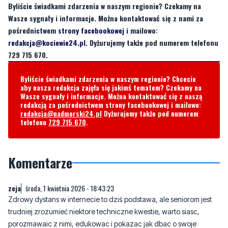
Byliście świadkami zdarzenia w naszym regionie? Czekamy na
Wasze sygnały i informacje. Można kontaktować się z nami za
pośrednictwem
strony facebookowej
i mailowo:
redakcja@kociewie24.pl
. Dyżurujemy także pod numerem telefonu
729 715 670.
Byliście świadkami zdarzenia w naszym regionie? Chcecie
aby nasza redakcja zajęła się jakimś tematem? Czekamy na
Wasze sygnały i informacje. Można kontaktować się z naszą
redakcją za pośrednictwem strony facebookowej i mailowo:
redakcja@nadmorski24.pl
Dyżurujemy także pod numerem
telefonu
729 715 670
.
Komentarze
zeja
środa, 1 kwietnia 2026 - 18:43:23
Zdrowy dystans w internecie to dziś podstawa, ale seniorom jest
trudniej zrozumieć niektore techniczne kwestie, warto siasc,
porozmawaic z nimi, edukowac i pokazac jak dbac o swoje