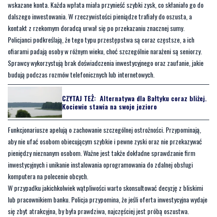
wskazane konta. Każda wpłata miała przynieść szybki zysk, co skłaniało go do
dalszego inwestowania. W rzeczywistości pieniądze trafiały do oszusta, a
kontakt z rzekomym doradcą urwał się po przekazaniu znacznej sumy.
Policjanci podkreślają, że tego typu przestępstwa są coraz częstsze, a ich
ofiarami padają osoby w różnym wieku, choć szczególnie narażeni są seniorzy.
Sprawcy wykorzystują brak doświadczenia inwestycyjnego oraz zaufanie, jakie
budują podczas rozmów telefonicznych lub internetowych.
CZYTAJ TEŻ:
Alternatywa dla Bałtyku coraz bliżej.
Kociewie stawia na swoje jezioro
Funkcjonariusze apelują o zachowanie szczególnej ostrożności. Przypominają,
aby nie ufać osobom obiecującym szybkie i pewne zyski oraz nie przekazywać
pieniędzy nieznanym osobom. Ważne jest także dokładne sprawdzanie firm
inwestycyjnych i unikanie instalowania oprogramowania do zdalnej obsługi
komputera na polecenie obcych.
W przypadku jakichkolwiek wątpliwości warto skonsultować decyzję z bliskimi
lub pracownikiem banku. Policja przypomina, że jeśli oferta inwestycyjna wydaje
się zbyt atrakcyjna, by była prawdziwa, najczęściej jest próbą oszustwa.