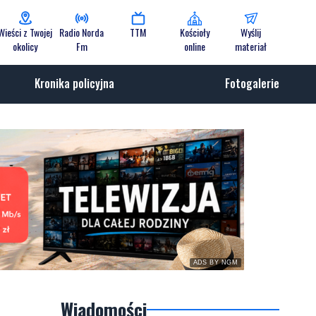
Wieści z Twojej
Radio Norda
TTM
Kościoły
Wyślij
okolicy
Fm
online
materiał
Kronika policyjna
Fotogalerie
ADS BY NGM
Wiadomości