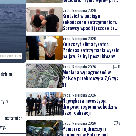
całą Wisłę
środa, 5 sierpnia 2026
Kradzież w pociągu
zakończona zatrzymaniem.
Sprawcy wpadli jeszcze tego
samego dnia
środa, 5 sierpnia 2026
Zniszczył klimatyzator.
Podczas zatrzymania wyszło
na jaw, że był poszukiwany
ARCHIWUM TTM
środa, 5 sierpnia 2026
11
Mediana wynagrodzeń w
edzkim
Polsce przekroczyła 7,6 tys.
zł
środa, 5 sierpnia 2026
Największa inwestycja
 było
drogowa regionu wchodzi w
fazę realizacji
niu ostatnich
środa, 5 sierpnia 2026
3
wę.
Pomorze najdroższym
regionem w Polsce pod