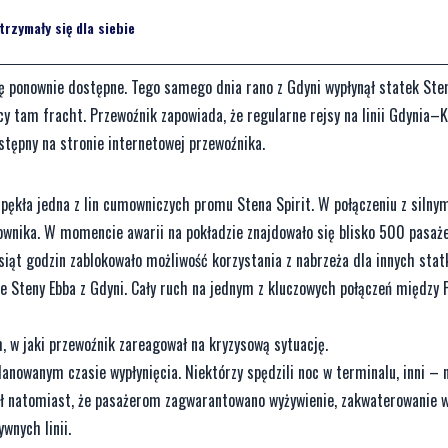
rzymały się dla siebie
ę ponownie dostępne. Tego samego dnia rano z Gdyni wypłynął statek Sten
cy tam fracht. Przewoźnik zapowiada, że regularne rejsy na linii Gdynia–
stępny na stronie internetowej przewoźnika.
 pękła jedna z lin cumowniczych promu Stena Spirit. W połączeniu z siln
lownika. W momencie awarii na pokładzie znajdowało się blisko 500 pasaż
siąt godzin zablokowało możliwość korzystania z nabrzeża dla innych stat
ie Steny Ebba z Gdyni. Cały ruch na jednym z kluczowych połączeń między 
m, w jaki przewoźnik zareagował na kryzysową sytuację.
lanowanym czasie wypłynięcia. Niektórzy spędzili noc w terminalu, inni – n
ał natomiast, że pasażerom zagwarantowano wyżywienie, zakwaterowanie 
wnych linii.