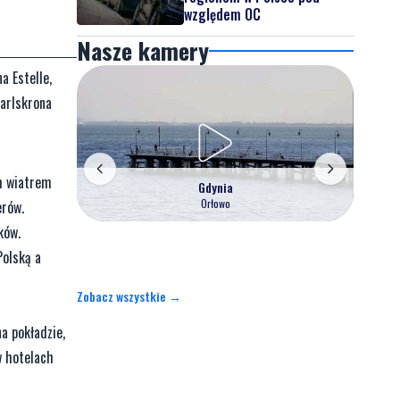
względem OC
Nasze kamery
a Estelle,
Karlskrona
ym wiatrem
Gdynia
Orłowo
erów.
ków.
Polską a
Zobacz wszystkie →
a pokładzie,
w hotelach