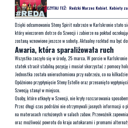
CZYTAJ TEŻ:
Redzki Marzec Kobiet. Kobiety zat
Dzięki odcumowaniu Steny Spirit nabrzeże w Karlskronie stało si
który wieczorem dotrze do Szwecji i zabierze na pokład oczekują
zostaną wznowione jeszcze w sobotę. Aktualny rozkład ma być do
Awaria, która sparaliżowała ruch
Wszystko zaczęło się w środę, 25 marca. W porcie w Karlskronie
statek stracił stabilną pozycję i musiał skorzystać z pomocy ho
Jednostka została unieruchomiona przy nabrzeżu, co na kilkadzie
Opóźniono przypłynięcie Steny Estelle oraz przesunięto wypłynięc
Szwecją stanął w miejscu.
Osoby, które utknęły w Szwecji, nie kryły rozczarowania sposobe
Przez długi czas podróżni nie otrzymywali jasnych informacji o p
na materacach rozłożonych w salach zabaw. Przewoźnik zapewni
oraz możliwość powrotu do kraju autokarami i promami alternaty