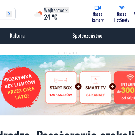
Wejherowo
Nasze
Nasze
o
24
C
kamery
HotSpoty
Kultura
Społeczeństwo
REKLAMA