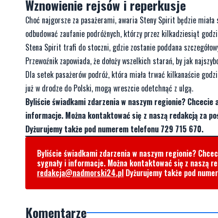
Wznowienie rejsów i reperkusje
Choć najgorsze za pasażerami, awaria Steny Spirit będzie miała
odbudować zaufanie podróżnych, którzy przez kilkadziesiąt godzin
Stena Spirit trafi do stoczni, gdzie zostanie poddana szczegóło
Przewoźnik zapowiada, że dołoży wszelkich starań, by jak najszybc
Dla setek pasażerów podróż, która miała trwać kilkanaście godzi
już w drodze do Polski, mogą wreszcie odetchnąć z ulgą.
Byliście świadkami zdarzenia w naszym regionie? Chcecie 
informacje. Można kontaktować się z naszą redakcją za 
Dyżurujemy także pod numerem telefonu 729 715 670.
Byliście świadkami zdarzenia w naszym regionie? Chce
sygnały i informacje. Można kontaktować się z naszą r
redakcja@nadmorski24.pl
Dyżurujemy także pod nume
Komentarze