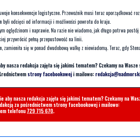
 swoje konsekwencje logistyczne. Przewoźnik musi teraz uporządkować roz
 byli odcięci od informacji i możliwości powrotu do kraju.
wym oględzinom i naprawie. Na razie nie wiadomo, jak długo potrwa postój 
iej przywrócić pełną przepustowość na linii.
n, zamieniła się w ponad dwudobową walkę z niewiadomą. Teraz, gdy Stena
aby nasza redakcja zajęła się jakimś tematem? Czekamy na Wasze 
pośrednictwem
strony facebookowej
i mailowo:
redakcja@nadmorski
cie aby nasza redakcja zajęła się jakimś tematem? Czekamy na Was
edakcją za pośrednictwem strony facebookowej i mailowo:
rem telefonu
729 715 670
.