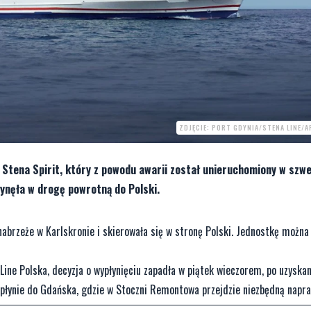
ZDJĘCIE: PORT GDYNIA/STENA LINE/
 Stena Spirit, który z powodu awarii został unieruchomiony w szw
ynęła w drogę powrotną do Polski.
nabrzeże w Karlskronie i skierowała się w stronę Polski. Jednostkę można
Line Polska, decyzja o wypłynięciu zapadła w piątek wieczorem, po uzyska
wpłynie do Gdańska, gdzie w Stoczni Remontowa przejdzie niezbędną napra