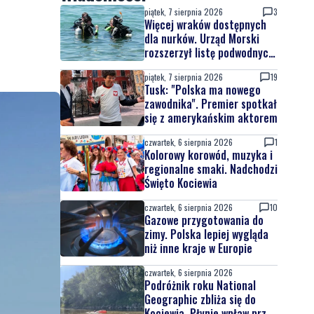
piątek, 7 sierpnia 2026
3
Więcej wraków dostępnych
dla nurków. Urząd Morski
rozszerzył listę podwodnych
atrakcji
piątek, 7 sierpnia 2026
19
Tusk: "Polska ma nowego
zawodnika". Premier spotkał
się z amerykańskim aktorem
czwartek, 6 sierpnia 2026
1
Kolorowy korowód, muzyka i
regionalne smaki. Nadchodzi
Święto Kociewia
czwartek, 6 sierpnia 2026
10
Gazowe przygotowania do
zimy. Polska lepiej wygląda
niż inne kraje w Europie
czwartek, 6 sierpnia 2026
Podróżnik roku National
Geographic zbliża się do
Kociewia. Płynie wpław przez