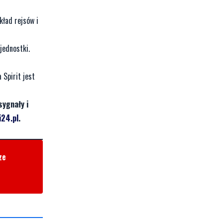
kład rejsów i
jednostki.
 Spirit jest
sygnały i
24.pl
.
ze