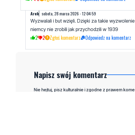
Arek
sobota, 28 marca 2026 - 12:04:59
Wyzwalali i but wzięli. Dzięki za takie wyzwolen
niemcy nie zrobili jak przychodzili w 1939
2
2
Zgłoś komentarz
Odpowiedz na komentarz
Napisz swój komentarz
Nie hejtuj, pisz kulturalnie i zgodne z prawem komen
"zgłoś nadużycie".
Imię / Podpis
O
Wiadomość