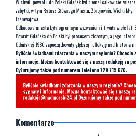
W chwili powrotu do Polski Gdańsk był niemal całkowicie zniszcz
zabytki, w tym Ratusz Głównego Miasta, Zbrojownia, Wielki Młyn 
tramwajowa.
Odbudowa miasta była ogromnym wyzwaniem i trwała wiele lat. S
Powrót Gdańska do Polski był procesem złożonym, a jego interpre
Gdańskiej 1980 zapoczątkowały głębszą refleksję nad historią m
Byliście świadkami zdarzenia w naszym regionie? Chcecie 
informacje. Można kontaktować się z naszą redakcją za 
Dyżurujemy także pod numerem telefonu 729 715 670.
Byliście świadkami zdarzenia w naszym regionie? Chce
sygnały i informacje. Można kontaktować się z naszą r
redakcja@nadmorski24.pl
Dyżurujemy także pod nume
Komentarze