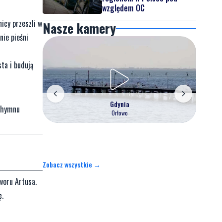
względem OC
icy przeszli w
Nasze kamery
nie pieśni
ta i budują
Gdynia
h hymnu
Orłowo
Zobacz wszystkie →
Dworu Artusa.
ę.