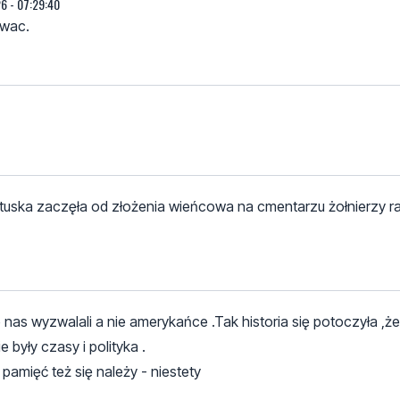
6 - 07:29:40
ywac.
a tuska zaczęła od złożenia wieńcowa na cmentarzu żołnierzy r
e nas wyzwalali a nie amerykańce .Tak historia się potoczyła ,ż
 były czasy i polityka .
 pamięć też się należy - niestety