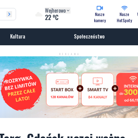
Wejherowo
Nasze
Nasze
o
22
C
kamery
HotSpoty
Kultura
Społeczeństwo
REKLAMA