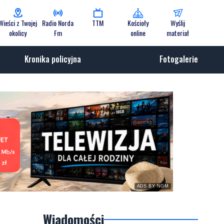
Wieści z Twojej
Radio Norda
TTM
Kościoły
Wyślij
okolicy
Fm
online
materiał
Kronika policyjna
Fotogalerie
ADS BY NGM
Wiadomości