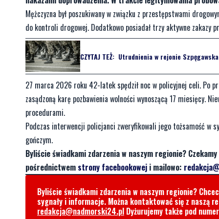
nakazami doprowadzenia. W trakcie legitymowania próbował
Mężczyzna był poszukiwany w związku z przestępstwami drogow
do kontroli drogowej. Dodatkowo posiadał trzy aktywne zakazy p
CZYTAJ TEŻ:
Utrudnienia w rejonie Szpęgawska
27 marca 2026 roku 42-latek spędził noc w policyjnej celi. Po p
zasądzoną karę pozbawienia wolności wynoszącą 17 miesięcy. Nie
procedurami.
Podczas interwencji policjanci zweryfikowali jego tożsamość w s
gończym.
Byliście świadkami zdarzenia w naszym regionie? Czekamy 
pośrednictwem
strony facebookowej
i mailowo:
redakcja@
Byliście świadkami zdarzenia w naszym regionie? Chce
sygnały i informacje. Można kontaktować się z naszą r
redakcja@nadmorski24.pl
Dyżurujemy także pod nume