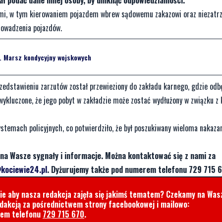
 podać dane innej osoby, by uniknąć odpowiedzialności.
ymi, w tym kierowaniem pojazdem wbrew sądowemu zakazowi oraz niezatr
rowadzenia pojazdów.
. Marsz kondycyjny wojskowych
rzedstawieniu zarzutów został przewieziony do zakładu karnego, gdzie odb
wykluczone, że jego pobyt w zakładzie może zostać wydłużony w związku z 
ystemach policyjnych, co potwierdziło, że był poszukiwany wieloma nakaza
na Wasze sygnały i informacje. Można kontaktować się z nami za
kociewie24.pl
. Dyżurujemy także pod numerem telefonu 729 715 6
cie aby nasza redakcja zajęła się jakimś tematem? Czekamy na Was
edakcją za pośrednictwem strony facebookowej i mailowo:
rem telefonu
729 715 670
.