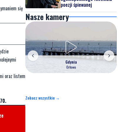
poezji śpiewanej
zymaniem się
Nasze kamery
ędzie
kolejnymi
Gdynia
Orłowo
mi oraz listem
Zobacz wszystkie →
70.
ze