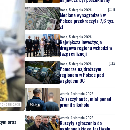
środa, 5 sierpnia 2026
11
Mediana wynagrodzeń w
Polsce przekroczyła 7,6 tys.
zł
środa, 5 sierpnia 2026
Największa inwestycja
drogowa regionu wchodzi w
fazę realizacji
środa, 5 sierpnia 2026
3
Pomorze najdroższym
regionem w Polsce pod
względem OC
wtorek, 4 sierpnia 2026
Zniszczył auto, miał ponad
promil alkoholu
 W CHOJNICACH
wtorek, 4 sierpnia 2026
czym oraz
Ruszyły zgłoszenia do
ogólnopolskiego festiwalu