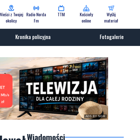
Wieści z Twojej
Radio Norda
TTM
Kościoły
Wyślij
okolicy
Fm
online
materiał
Kronika policyjna
Fotogalerie
ADS BY NGM
Wiadomości