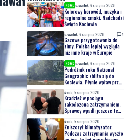
dawał
czwartek, 6 sierpnia 2026
NOWE
Kolorowy korowód, muzyka i
regionalne smaki. Nadchodzi
Święto Kociewia
czwartek, 6 sierpnia 2026
4
Gazowe przygotowania do
zimy. Polska lepiej wygląda
niż inne kraje w Europie
czwartek, 6 sierpnia 2026
NOWE
Podróżnik roku National
Geographic zbliża się do
Kociewia. Płynie wpław przez
całą Wisłę
środa, 5 sierpnia 2026
Kradzież w pociągu
zakończona zatrzymaniem.
Sprawcy wpadli jeszcze tego
samego dnia
środa, 5 sierpnia 2026
Zniszczył klimatyzator.
Podczas zatrzymania wyszło
na jaw, że był poszukiwany