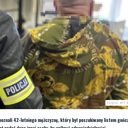
ZDJĘCIE: KPP
zpoznali 42-letniego mężczyznę, który był poszukiwany listem goń