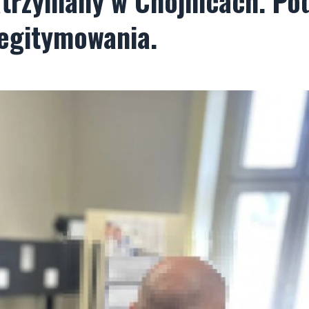
atrzymany w Chojnicach. Po
legitymowania.