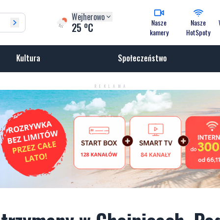
Wejherowo
Nasze
Nasze
o
25
C
kamery
HotSpoty
Kultura
Społeczeństwo
REKLAMA