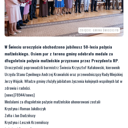
ZDJĘCIE: GMINA ŚWIECIE/FB
W Świeciu uroczyście obchodzono jubileusz 50-lecia pożycia
małżeńskiego. Osiem par z terenu gminy odebrało medale za
długoletnie pożycie małżeńskie przyznane przez Prezydenta RP
.
Uroczystość poprowadzili burmistrz Świecia Krzysztof Kułakowski, kierownik
Urzędu Stanu Cywilnego Andrzej Krawański oraz przewodniczący Rady Miejskiej
Jerzy Wójcik. Władze gminy złożyły jubilatom życzenia kolejnych wspólnych lat w
zdrowiu i radości.
[news]78944/news]
Medalami za długoletnie pożycie małżeńskie uhonorowani zostali:
Krystyna i Roman Jakóbczyk
Zofia i Jan Dudzińscy
Krystyna i Leszek Krzemińscy