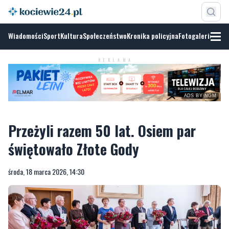
Wiadomości
Sport
Kultura
Społeczeństwo
Kronika policyjna
Fotogalerie
REKLAMA
ADS BY NGM
Przeżyli razem 50 lat. Osiem par
świętowało Złote Gody
środa, 18 marca 2026, 14:30