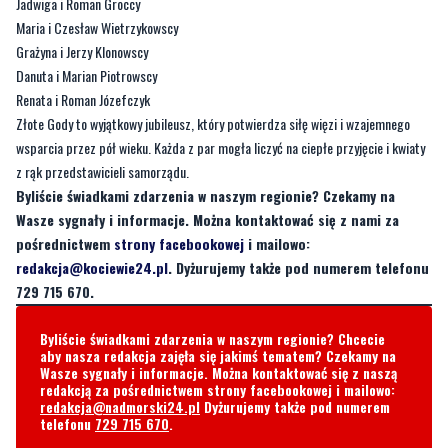
Jadwiga i Roman Groccy
Maria i Czesław Wietrzykowscy
Grażyna i Jerzy Klonowscy
Danuta i Marian Piotrowscy
Renata i Roman Józefczyk
Złote Gody to wyjątkowy jubileusz, który potwierdza siłę więzi i wzajemnego
wsparcia przez pół wieku. Każda z par mogła liczyć na ciepłe przyjęcie i kwiaty
z rąk przedstawicieli samorządu.
Byliście świadkami zdarzenia w naszym regionie? Czekamy na
Wasze sygnały i informacje. Można kontaktować się z nami za
pośrednictwem
strony facebookowej
i mailowo:
redakcja@kociewie24.pl
. Dyżurujemy także pod numerem telefonu
729 715 670.
Byliście świadkami zdarzenia w naszym regionie? Chcecie
aby nasza redakcja zajęła się jakimś tematem? Czekamy na
Wasze sygnały i informacje. Można kontaktować się z naszą
redakcją za pośrednictwem strony facebookowej i mailowo:
redakcja@nadmorski24.pl
Dyżurujemy także pod numerem
telefonu
729 715 670
.