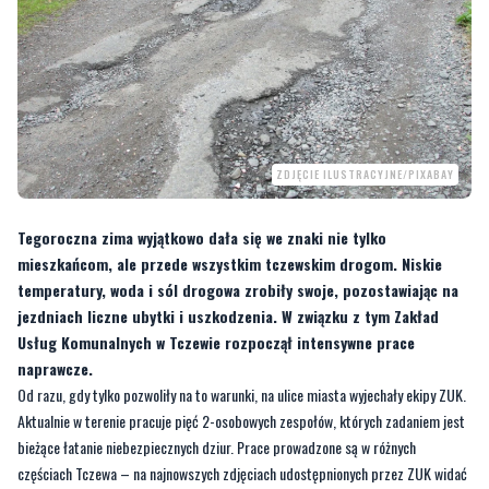
ZDJĘCIE ILUSTRACYJNE/PIXABAY
Tegoroczna zima wyjątkowo dała się we znaki nie tylko
mieszkańcom, ale przede wszystkim tczewskim drogom. Niskie
temperatury, woda i sól drogowa zrobiły swoje, pozostawiając na
jezdniach liczne ubytki i uszkodzenia. W związku z tym Zakład
Usług Komunalnych w Tczewie rozpoczął intensywne prace
naprawcze.
Od razu, gdy tylko pozwoliły na to warunki, na ulice miasta wyjechały ekipy ZUK.
Aktualnie w terenie pracuje pięć 2-osobowych zespołów, których zadaniem jest
bieżące łatanie niebezpiecznych dziur. Prace prowadzone są w różnych
częściach Tczewa – na najnowszych zdjęciach udostępnionych przez ZUK widać