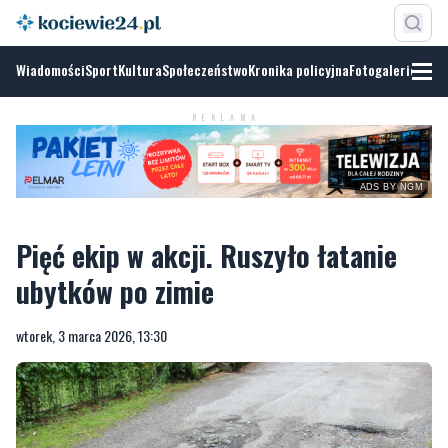
Wiadomości
Sport
Kultura
Społeczeństwo
Kronika policyjna
Fotogalerie
REKLAMA
ADS BY NGM
Pięć ekip w akcji. Ruszyło łatanie
ubytków po zimie
wtorek, 3 marca 2026, 13:30