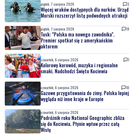
piątek, 7 sierpnia 2026
3
Więcej wraków dostępnych dla nurków. Urząd
Morski rozszerzył listę podwodnych atrakcji
piątek, 7 sierpnia 2026
19
Tusk: "Polska ma nowego zawodnika".
Premier spotkał się z amerykańskim
aktorem
czwartek, 6 sierpnia 2026
1
Kolorowy korowód, muzyka i regionalne
smaki. Nadchodzi Święto Kociewia
czwartek, 6 sierpnia 2026
10
Gazowe przygotowania do zimy. Polska lepiej
wygląda niż inne kraje w Europie
czwartek, 6 sierpnia 2026
Podróżnik roku National Geographic zbliża
się do Kociewia. Płynie wpław przez całą
Wisłę