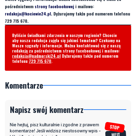
pośrednictwem
strony facebookowej
i mailowo:
redakcja@kociewie24.pl
. Dyżurujemy także pod numerem telefonu
729 715 670.
Byliście świadkami zdarzenia w naszym regionie? Chcecie
aby nasza redakcja zajęła się jakimś tematem? Czekamy na
Wasze sygnały i informacje. Można kontaktować się z naszą
redakcją za pośrednictwem strony facebookowej i mailowo:
redakcja@nadmorski24.pl
Dyżurujemy także pod numerem
telefonu
729 715 670
.
Komentarze
Napisz swój komentarz
Nie hejtuj, pisz kulturalnie i zgodne z prawem
komentarze! Jeśli widzisz niestosowny wpis -