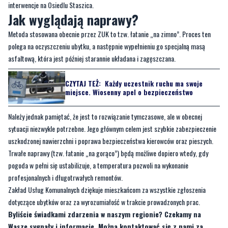
interwencje na Osiedlu Staszica.
Jak wyglądają naprawy?
Metoda stosowana obecnie przez ZUK to tzw. łatanie „na zimno”. Proces ten
polega na oczyszczeniu ubytku, a następnie wypełnieniu go specjalną masą
asfaltową, która jest później starannie układana i zagęszczana.
CZYTAJ TEŻ:
Każdy uczestnik ruchu ma swoje
miejsce. Wiosenny apel o bezpieczeństwo
Należy jednak pamiętać, że jest to rozwiązanie tymczasowe, ale w obecnej
sytuacji niezwykle potrzebne. Jego głównym celem jest szybkie zabezpieczenie
uszkodzonej nawierzchni i poprawa bezpieczeństwa kierowców oraz pieszych.
Trwałe naprawy (tzw. łatanie „na gorąco”) będą możliwe dopiero wtedy, gdy
pogoda w pełni się ustabilizuje, a temperatura pozwoli na wykonanie
profesjonalnych i długotrwałych remontów.
Zakład Usług Komunalnych dziękuje mieszkańcom za wszystkie zgłoszenia
dotyczące ubytków oraz za wyrozumiałość w trakcie prowadzonych prac.
Byliście świadkami zdarzenia w naszym regionie? Czekamy na
Wasze sygnały i informacje. Można kontaktować się z nami za