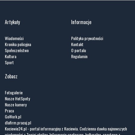
Artykuły
Informacje
Wiadomości
Polityka prywatności
Kronika policyjna
Kontakt
Społeczeństwo
O portalu
Kultura
Regulamin
Sport
Zobacz
Fotogalerie
Nasze HotSpoty
Nasze kamery
Praca
GoWork.pl
dlafirm.pracuj.pl
Kociewie24.pl - portal informacyjny z Kociewia. Codzienna dawka najnowszych
wiadomości z Twojej okolicy. Informacje społeczne, kulturalne, sportowe z