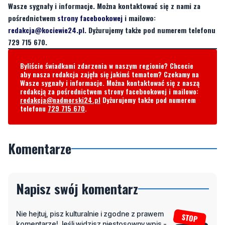
Wasze sygnały i informacje. Można kontaktować się z nami za
pośrednictwem
strony facebookowej
i mailowo:
redakcja@kociewie24.pl
. Dyżurujemy także pod numerem telefonu
729 715 670.
Byliście świadkami zdarzenia w naszym regionie? Chcecie
aby nasza redakcja zajęła się jakimś tematem? Czekamy na
Wasze sygnały i informacje. Można kontaktować się z naszą
redakcją za pośrednictwem strony facebookowej i mailowo:
redakcja@nadmorski24.pl
Dyżurujemy także pod numerem
telefonu
729 715 670
.
Komentarze
Napisz swój komentarz
Nie hejtuj, pisz kulturalnie i zgodne z prawem
komentarze! Jeśli widzisz niestosowny wpis -