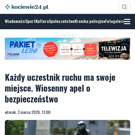
Wiadomości
Sport
Kultura
Społeczeństwo
Kronika policyjna
Fotogalerie
REKLAMA
ADS BY NGM
Każdy uczestnik ruchu ma swoje
miejsce. Wiosenny apel o
bezpieczeństwo
wtorek, 3 marca 2026, 13:00