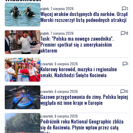
piątek, 7 sierpnia 2026
3
Więcej wraków dostępnych dla nurków. Urząd
Morski rozszerzył listę podwodnych atrakcji
piątek, 7 sierpnia 2026
18
Tusk: "Polska ma nowego zawodnika".
Premier spotkał się z amerykańskim
aktorem
czwartek, 6 sierpnia 2026
1
Kolorowy korowód, muzyka i regionalne
smaki. Nadchodzi Święto Kociewia
czwartek, 6 sierpnia 2026
10
Gazowe przygotowania do zimy. Polska lepiej
wygląda niż inne kraje w Europie
czwartek, 6 sierpnia 2026
Podróżnik roku National Geographic zbliża
się do Kociewia. Płynie wpław przez całą