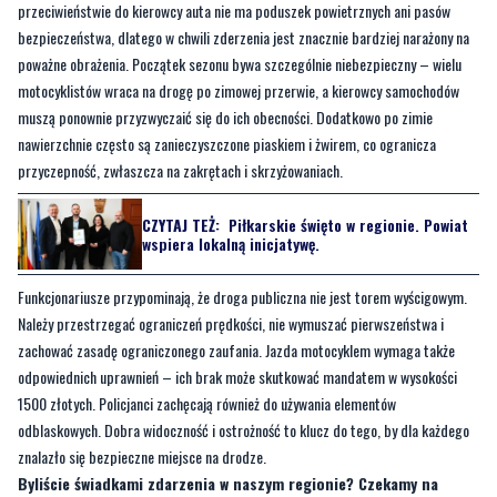
przeciwieństwie do kierowcy auta nie ma poduszek powietrznych ani pasów
bezpieczeństwa, dlatego w chwili zderzenia jest znacznie bardziej narażony na
poważne obrażenia. Początek sezonu bywa szczególnie niebezpieczny – wielu
motocyklistów wraca na drogę po zimowej przerwie, a kierowcy samochodów
muszą ponownie przyzwyczaić się do ich obecności. Dodatkowo po zimie
nawierzchnie często są zanieczyszczone piaskiem i żwirem, co ogranicza
przyczepność, zwłaszcza na zakrętach i skrzyżowaniach.
CZYTAJ TEŻ:
Piłkarskie święto w regionie. Powiat
wspiera lokalną inicjatywę.
Funkcjonariusze przypominają, że droga publiczna nie jest torem wyścigowym.
Należy przestrzegać ograniczeń prędkości, nie wymuszać pierwszeństwa i
zachować zasadę ograniczonego zaufania. Jazda motocyklem wymaga także
odpowiednich uprawnień – ich brak może skutkować mandatem w wysokości
1500 złotych. Policjanci zachęcają również do używania elementów
odblaskowych. Dobra widoczność i ostrożność to klucz do tego, by dla każdego
znalazło się bezpieczne miejsce na drodze.
Byliście świadkami zdarzenia w naszym regionie? Czekamy na