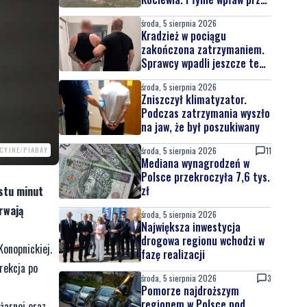
całą Wisłę
środa, 5 sierpnia 2026
Kradzież w pociągu
zakończona zatrzymaniem.
Sprawcy wpadli jeszcze tego
samego dnia
środa, 5 sierpnia 2026
Zniszczył klimatyzator.
Podczas zatrzymania wyszło
na jaw, że był poszukiwany
środa, 5 sierpnia 2026
11
ACYJNE/PIABAY
Mediana wynagrodzeń w
Polsce przekroczyła 7,6 tys.
zł
astu minut
rwają
środa, 5 sierpnia 2026
Największa inwestycja
drogowa regionu wchodzi w
 Konopnickiej.
fazę realizacji
rekcja po
środa, 5 sierpnia 2026
3
Pomorze najdroższym
regionem w Polsce pod
żarnej oraz