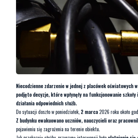
Niecodzienne zdarzenie w jednej z placówek oświatowych w 
podjęto decyzje, które wpłynęły na funkcjonowanie szkoły 
działania odpowiednich służb.
Do sytuacji doszło w poniedziałek,
2 marca
2026 roku około godz
Z budynku ewakuowano uczniów, nauczycieli oraz pracowni
pojawieniu się zagrożenia na terenie obiektu.
Jak przekazują służby, przyczyną interwencji było
ulatnianie się