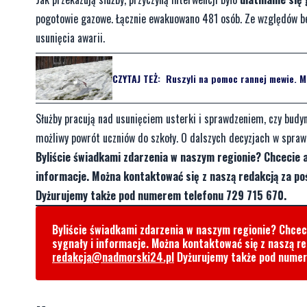
pogotowie gazowe. Łącznie ewakuowano 481 osób. Ze względów bez
usunięcia awarii.
CZYTAJ TEŻ:
Ruszyli na pomoc rannej mewie. M
Służby pracują nad usunięciem usterki i sprawdzeniem, czy budyn
możliwy powrót uczniów do szkoły. O dalszych decyzjach w spraw
Byliście świadkami zdarzenia w naszym regionie? Chcecie 
informacje. Można kontaktować się z naszą redakcją za 
Dyżurujemy także pod numerem telefonu 729 715 670.
Byliście świadkami zdarzenia w naszym regionie? Chce
sygnały i informacje. Można kontaktować się z naszą r
redakcja@nadmorski24.pl
Dyżurujemy także pod nume