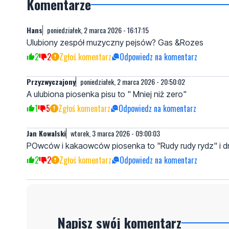
Komentarze
Hans
poniedziałek, 2 marca 2026 - 16:17:15
Ulubiony zespół muzyczny pejsów? Gas &Rozes
2
2
Zgłoś komentarz
Odpowiedz na komentarz
Przyzwyczajony
poniedziałek, 2 marca 2026 - 20:50:02
A ulubiona piosenka pisu to " Mniej niż zero"
1
5
Zgłoś komentarz
Odpowiedz na komentarz
Jan Kowalski
wtorek, 3 marca 2026 - 09:00:03
POwców i kakaowców piosenka to "Rudy rudy rydz" i d
2
2
Zgłoś komentarz
Odpowiedz na komentarz
Napisz swój komentarz