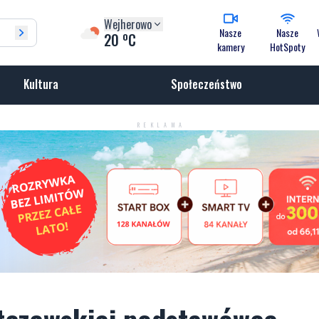
Wejherowo
Nasze
Nasze
o
20
C
kamery
HotSpoty
Kultura
Społeczeństwo
REKLAMA