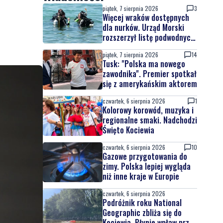
piątek, 7 sierpnia 2026
3
Więcej wraków dostępnych
dla nurków. Urząd Morski
rozszerzył listę podwodnych
atrakcji
piątek, 7 sierpnia 2026
14
Tusk: "Polska ma nowego
zawodnika". Premier spotkał
się z amerykańskim aktorem
czwartek, 6 sierpnia 2026
1
Kolorowy korowód, muzyka i
regionalne smaki. Nadchodzi
Święto Kociewia
czwartek, 6 sierpnia 2026
10
Gazowe przygotowania do
zimy. Polska lepiej wygląda
niż inne kraje w Europie
czwartek, 6 sierpnia 2026
Podróżnik roku National
Geographic zbliża się do
Kociewia. Płynie wpław przez