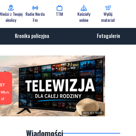
Wieści z Twojej
Radio Norda
TTM
Kościoły
Wyślij
okolicy
Fm
online
materiał
Kronika policyjna
Fotogalerie
ADS BY NGM
Wiadomości