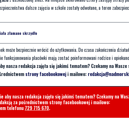
pieczeństwa dalsze zajęcia w szkole zostały odwołane, a teren zabezpie
iała złamane skrzydło
ek może bezpiecznie wrócić do użytkowania. Do czasu zakończenia działań
ie funkcjonowania placówki mają zostać poinformowani rodzice i opiekuno
aby nasza redakcja zajęła się jakimś tematem? Czekamy na Wasze 
pośrednictwem
strony facebookowej
i mailowo:
redakcja@nadmorski
cie aby nasza redakcja zajęła się jakimś tematem? Czekamy na Was
edakcją za pośrednictwem strony facebookowej i mailowo:
rem telefonu
729 715 670
.