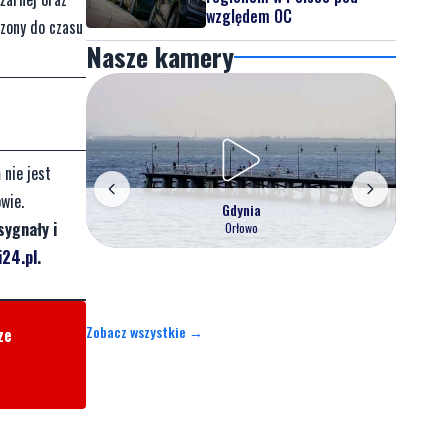
względem OC
czony do czasu
Nasze kamery
 nie jest
wie.
Gdynia
sygnały i
Orłowo
24.pl
.
Zobacz wszystkie →
ze