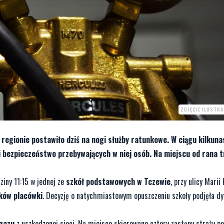
ZDJĘCIE ILUSTR
regionie postawiło dziś na nogi służby ratunkowe. W ciągu kilkun
i bezpieczeństwo przebywających w niej osób. Na miejscu od rana t
iny 11:15 w jednej ze
szkół podstawowych w Tczewie
, przy ulicy Marii
ków placówki
. Decyzję o natychmiastowym opuszczeniu szkoły podjęła dy
 gazu
z uszkodzonej sieci. Na miejsce skierowano cztery zastępy straży po