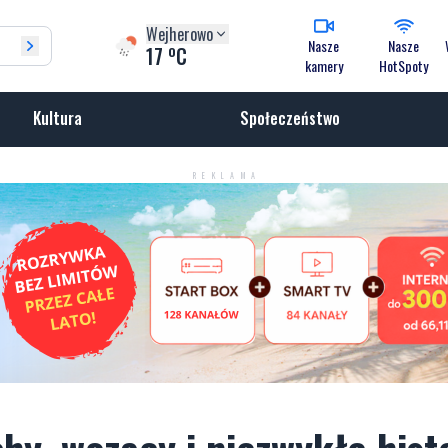
Wejherowo
Nasze
Nasze
o
17
C
kamery
HotSpoty
Kultura
Społeczeństwo
REKLAMA