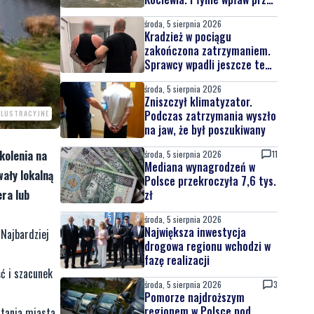
całą Wisłę
środa, 5 sierpnia 2026
Kradzież w pociągu
zakończona zatrzymaniem.
Sprawcy wpadli jeszcze tego
samego dnia
środa, 5 sierpnia 2026
Zniszczył klimatyzator.
Podczas zatrzymania wyszło
 ILUSTRACYJNE
na jaw, że był poszukiwany
okolenia na
środa, 5 sierpnia 2026
11
Mediana wynagrodzeń w
wały lokalną
Polsce przekroczyła 7,6 tys.
era lub
zł
środa, 5 sierpnia 2026
Największa inwestycja
 Najbardziej
drogowa regionu wchodzi w
fazę realizacji
ć i szacunek
środa, 5 sierpnia 2026
3
Pomorze najdroższym
regionem w Polsce pod
stania miasta