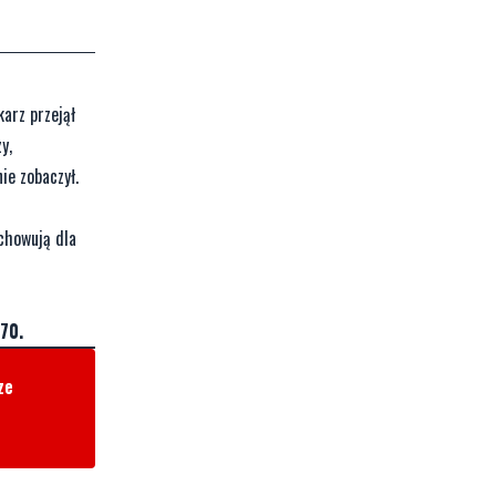
arz przejął
y,
ie zobaczył.
achowują dla
70.
ze