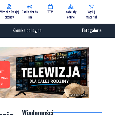
Wieści z Twojej
Radio Norda
TTM
Kościoły
Wyślij
okolicy
Fm
online
materiał
Kronika policyjna
Fotogalerie
ADS BY NGM
Wiadomości