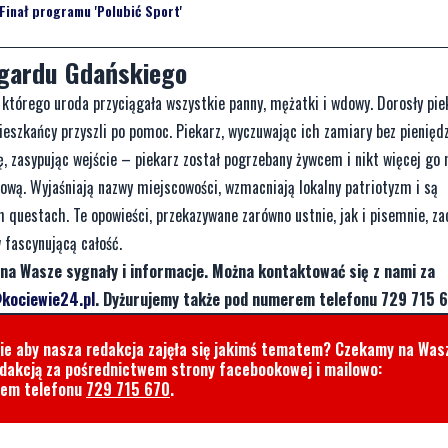
Finał programu 'Polubić Sport'
ogardu Gdańskiego
którego uroda przyciągała wszystkie panny, mężatki i wdowy. Dorosły piek
ieszkańcy przyszli po pomoc. Piekarz, wyczuwając ich zamiary bez pieniędz
, zasypując wejście – piekarz został pogrzebany żywcem i nikt więcej go n
ową. Wyjaśniają nazwy miejscowości, wzmacniają lokalny patriotyzm i są
 questach. Te opowieści, przekazywane zarówno ustnie, jak i pisemnie, z
w fascynującą całość.
na Wasze sygnały i informacje. Można kontaktować się z nami za
kociewie24.pl
. Dyżurujemy także pod numerem telefonu 729 715 6
cie aby nasza redakcja zajęła się jakimś tematem? Czekamy na Was
edakcją za pośrednictwem strony facebookowej i mailowo:
rem telefonu
729 715 670
.