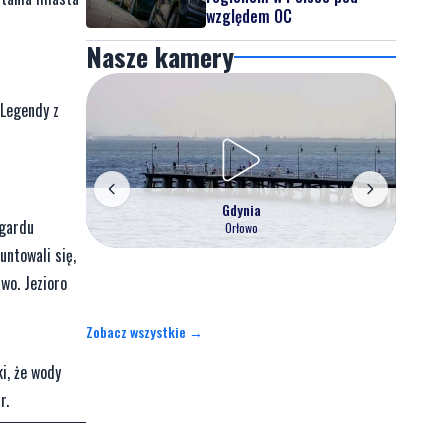
względem OC
Nasze kamery
„Legendy z
Gdynia
ogardu
Orłowo
untowali się,
two. Jezioro
Zobacz wszystkie →
ki, że wody
r.