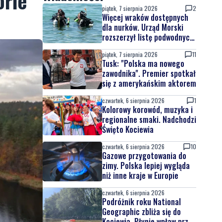
orie
piątek, 7 sierpnia 2026
2
Więcej wraków dostępnych
dla nurków. Urząd Morski
rozszerzył listę podwodnych
atrakcji
piątek, 7 sierpnia 2026
11
Tusk: "Polska ma nowego
zawodnika". Premier spotkał
się z amerykańskim aktorem
czwartek, 6 sierpnia 2026
1
Kolorowy korowód, muzyka i
regionalne smaki. Nadchodzi
Święto Kociewia
czwartek, 6 sierpnia 2026
10
Gazowe przygotowania do
zimy. Polska lepiej wygląda
niż inne kraje w Europie
czwartek, 6 sierpnia 2026
Podróżnik roku National
Geographic zbliża się do
Kociewia. Płynie wpław przez