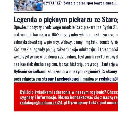
CZYTAJ TEŻ:
Świecie pełne sportowych emocji. 
Legenda o pięknym piekarzu ze Star
Opowieść dotyczy urodziwego młodzieńca z piekarni na Rynku 21, 
rodzinną piekarnię, a w 1652 r., gdy uderzyła pomorska zaraza, m
zabarykadował się w piwnicy. Wdowy, panny i mężatki zemściły się
Kociewskie legendy pełnią także funkcję edukacyjną i tożsamości
wykorzystywane w edukacji regionalnej, festynach czy terenowych
nas kawałek ducha regionu, łącząc historię, przyrodę i fantazję 
Byliście świadkami zdarzenia w naszym regionie? Czekamy 
pośrednictwem
strony facebookowej
i mailowo:
redakcja@
Byliście świadkami zdarzenia w naszym regionie? Chce
sygnały i informacje. Można kontaktować się z naszą r
redakcja@nadmorski24.pl
Dyżurujemy także pod nume