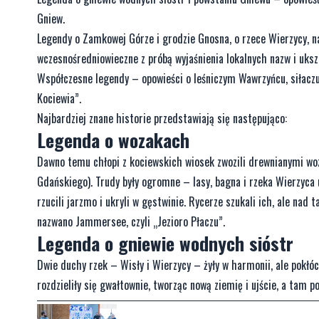
Gniew.
Legendy o Zamkowej Górze i grodzie Gnosna, o rzece Wierzycy, na
wczesnośredniowieczne z próbą wyjaśnienia lokalnych nazw i uksz
Współczesne legendy – opowieści o leśniczym Wawrzyńcu, siłaczu 
Kociewia”.
Najbardziej znane historie przedstawiają się następująco:
Legenda o wozakach
Dawno temu chłopi z kociewskich wiosek zwozili drewnianymi wo
Gdańskiego). Trudy były ogromne – lasy, bagna i rzeka Wierzyca 
rzucili jarzmo i ukryli w gęstwinie. Rycerze szukali ich, ale nad
nazwano Jammersee, czyli „Jezioro Płaczu”.
Legenda o gniewie wodnych sióstr
Dwie duchy rzek – Wisły i Wierzycy – żyły w harmonii, ale pokłóci
rozdzieliły się gwałtownie, tworząc nową ziemię i ujście, a tam 