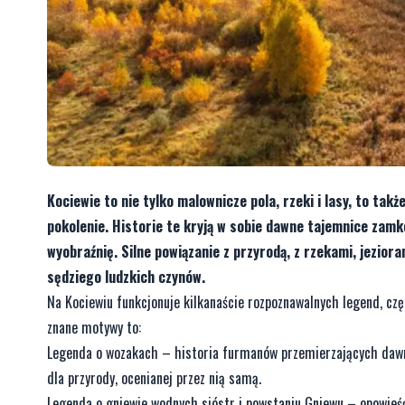
Kociewie to nie tylko malownicze pola, rzeki i lasy, to tak
pokolenie. Historie te kryją w sobie dawne tajemnice zamk
wyobraźnię. Silne powiązanie z przyrodą, z rzekami, jezior
sędziego ludzkich czynów.
Na Kociewiu funkcjonuje kilkanaście rozpoznawalnych legend, cz
znane motywy to:
Legenda o wozakach – historia furmanów przemierzających dawne 
dla przyrody, ocenianej przez nią samą.
Legenda o gniewie wodnych sióstr i powstaniu Gniewu – opowieść