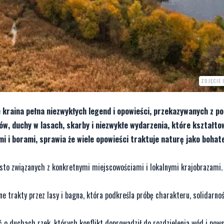
ZDJĘCIE
że kraina pełna niezwykłych legend i opowieści, przekazywanych z p
ów, duchy w lasach, skarby i niezwykłe wydarzenia, które kształto
ami i borami, sprawia że wiele opowieści traktuje naturę jako bohat
ęsto związanych z konkretnymi miejscowościami i lokalnymi krajobrazami.
trakty przez lasy i bagna, która podkreśla próbę charakteru, solidarnoś
 o duchach rzek, których konflikt doprowadził do rozdzielenia wód i pow