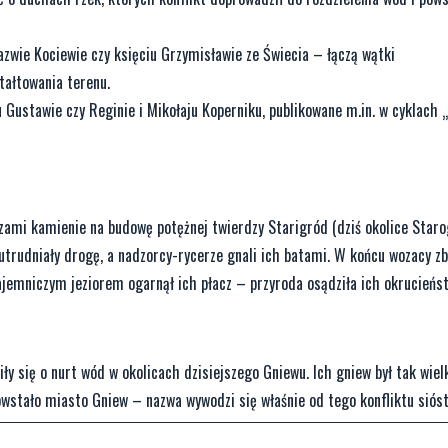
zwie Kociewie czy księciu Grzymisławie ze Świecia – łączą wątki
tałtowania terenu.
Gustawie czy Reginie i Mikołaju Koperniku, publikowane m.in. w cyklach 
zami kamienie na budowę potężnej twierdzy Starigród (dziś okolice Star
utrudniały drogę, a nadzorcy-rycerze gnali ich batami. W końcu wozacy zb
 tajemniczym jeziorem ogarnął ich płacz – przyroda osądziła ich okrucieńs
ły się o nurt wód w okolicach dzisiejszego Gniewu. Ich gniew był tak wiel
powstało miasto Gniew – nazwa wywodzi się właśnie od tego konfliktu sióst