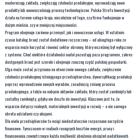
modernizują zakłady, zwiększają zdolności produkcyjne, wprowadzają nowe
produkty lub unowocześniają procesy technologiczne. Polska Strefa Inwestycji
działa na terenie całego kraju, niezależnie od tego, czy firma funkcjonuje w
dużym mieście, czy w mniejszej miejscowości.
Program obejmuje zarówno przemysł, jak i nowoczesne usługi. W ostatnim
czasie katalog branż został dodatkowo rozszerzony – od ubiegłego roku ze
wsparcia może korzystać również sektor obronny, który wcześniej był wyłączony
z systemu. Choć niektóre działalności nadal pozostają poza programem, zakres
dostępnych branż jest szeroki i obejmuje znaczną część polskiej gospodarki.
Ulga może zostać przyznana na utworzenie nowego zakładu, zwiększenie
zdolności produkcyjnej istniejącego przedsiębiorstwa, dywersyfikację produkcji
poprzez wprowadzenie nowych wyrobów, zasadniczą zmianę procesu
produkcyjnego, a także na nabycie aktywów zakładu, który został zamknięty lub
zostałby zamknięty, gdyby nie doszło do inwestycji. Kluczowe jest to, że
wsparcie dotyczy realnych, materialnych inwestycji w rozwój – a nie samego
obrotu udziałami czy akcjami.
Dla wielu przedsiębiorców to wciąż niedostatecznie rozpoznane narzędzie
finansowe. Tymczasem w realiach rosnących kosztów energii, pracy i
finansowania zewnętrznego każda możliwość obniżenia obciążeń podatkowych