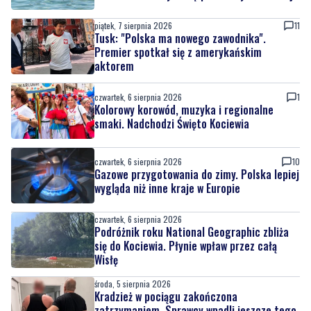
piątek, 7 sierpnia 2026
11
Tusk: "Polska ma nowego zawodnika".
Premier spotkał się z amerykańskim
aktorem
czwartek, 6 sierpnia 2026
1
Kolorowy korowód, muzyka i regionalne
smaki. Nadchodzi Święto Kociewia
czwartek, 6 sierpnia 2026
10
Gazowe przygotowania do zimy. Polska lepiej
wygląda niż inne kraje w Europie
czwartek, 6 sierpnia 2026
Podróżnik roku National Geographic zbliża
się do Kociewia. Płynie wpław przez całą
Wisłę
środa, 5 sierpnia 2026
Kradzież w pociągu zakończona
zatrzymaniem. Sprawcy wpadli jeszcze tego