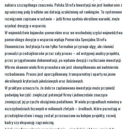
nabiera szczególnego znaczenia. Polska Strefa Inwestycji nie jest konkursem z
ograniczoną pulą środków ani dotacją uzależnioną od rankingów. To systemowe
rozwiązanie zapisane w ustawie – jeśli firma spełnia określone warunki, może
uzyskać decyzję o wsparciu.
W województwie kujawsko-pomorskim oraz we wschodniej części województwa
pomorskiego decyzje o wsparciu wydaje Pomorska Specjalna Strefa
Ekonomiczna. Instytucja ta nie tylko formalnie przyznaje ulgę, ale również
prowadzi przedsiębiorców przez cały proces – od wstępnej analizy projektu,
przez przygotowanie dokumentacji, po wydanie decyzji i rozliczanie inwestycji.
Wbrew obawom wielu firm procedura nie jest skomplikowana ani nadmiernie
rozbudowana. Proces jest uporządkowany, transparentny i oparty na jasno
określonych kryteriach jakościowych oraz ilościowych.
W praktyce oznacza to, że dobrze zaplanowana inwestycja może przynieść
podwójną korzyść: zwiększyć potencjał firmy i jednocześnie znacząco
zmniejszyć jej przyszłe obciążenia podatkowe. W wielu przypadkach mówimy o
oszczędnościach liczonych w milionach złotych – środkach, które pozostają w
przedsiębiorstwie i mogą zostać przeznaczone na kolejne projekty, rozwój
kadry czy ekspansję zagraniczną.