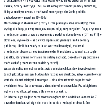
produkcyjnego – to wszystko może kwalifikować się do wsparcia w ramach
Polskiej Strefy Inwestycji (PSI). To ustawowy instrument pomocy publicznej,
który w praktyce oznacza możliwość znaczącego obniżenia podatku
dochodowego – nawet na 10–15 lat.
Mechanizm jest stosunkowo prosty. Firma planująca nową inwestycję musi
wystąpić o decyzję o wsparciu jeszcze przed jej rozpoczęciem. Po jej uzyskaniu
przedsiębiorca ma prawo do zwolnienia z podatku dochodowego (CIT lub PIT) w
określonej wysokości – aż do wyczerpania przyznanego limitu pomocy
publicznej. Limit ten zależy m.in. od wartości inwestycji, wielkości
przedsiębiorstwa oraz lokalizacji projektu. W praktyce oznacza to, że część
podatku, który firma normalnie musiałaby zapłacić, pozostaje w jej budżecie i
może zostać przeznaczona na dalszy rozwój.
Wsparcie obliczane jest na podstawie poniesionych kosztów inwestycyjnych –
takich jak zakup maszyn, budowa lub rozbudowa obiektów, nabycie gruntów czy
wartości niematerialnych i prawnych – albo alternatywnie na podstawie
dwuletnich kosztów pracy nowo zatrudnionych pracowników. Przedsiębiorca
wybiera model korzystniejszy dla swojego projektu.
Co istotne, ulga nie jest zarezerwowana wyłącznie dla wielkich koncernów. Z
powodzeniem korzystają z niej małe i średnie przedsiębiorstwa, które