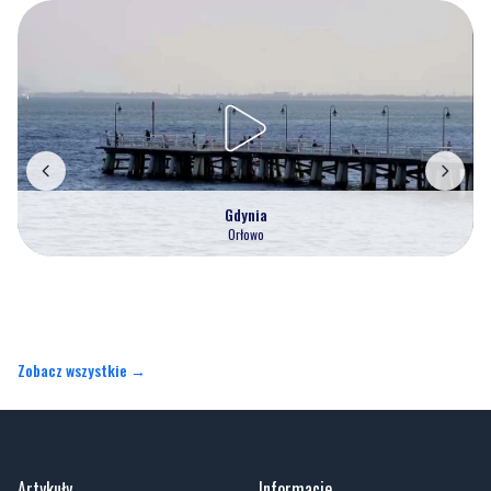
Gdynia
Orłowo
Zobacz wszystkie →
Artykuły
Informacje