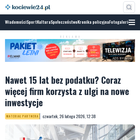
Wiadomości
Sport
Kultura
Społeczeństwo
Kronika policyjna
Fotogalerie
REKLAMA
ADS BY NGM
Nawet 15 lat bez podatku? Coraz
więcej firm korzysta z ulgi na nowe
inwestycje
czwartek, 26 lutego 2026, 12:38
MATERIAŁ PARTNERA