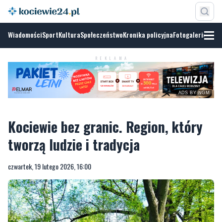
Wiadomości
Sport
Kultura
Społeczeństwo
Kronika policyjna
Fotogalerie
REKLAMA
ADS BY NGM
Kociewie bez granic. Region, który
tworzą ludzie i tradycja
czwartek, 19 lutego 2026, 16:00