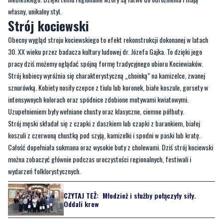
własny, unikalny styl.
Strój kociewski
Obecny wygląd stroju kociewskiego to efekt rekonstrukcji dokonanej w latach
30. XX wieku przez badacza kultury ludowej dr. Józefa Gajka. To dzięki jego
pracy dziś możemy oglądać spójną formę tradycyjnego ubioru Kociewiaków.
Strój kobiecy wyróżnia się charakterystyczną „choinką” na kamizelce, zwanej
sznurówką. Kobiety nosiły czepce z tiulu lub koronek, białe koszule, gorsety w
intensywnych kolorach oraz spódnice zdobione motywami kwiatowymi.
Uzupełnieniem były wełniane chusty oraz klasyczne, ciemne półbuty.
Strój męski składał się z czapki z daszkiem lub czapki z barankiem, białej
koszuli z czerwoną chustką pod szyją, kamizelki i spodni w paski lub kratę.
Całość dopełniała sukmana oraz wysokie buty z cholewami. Dziś strój kociewski
można zobaczyć głównie podczas uroczystości regionalnych, festiwali i
wydarzeń folklorystycznych.
CZYTAJ TEŻ:
Młodzież i służby połączyły siły.
Oddali krew