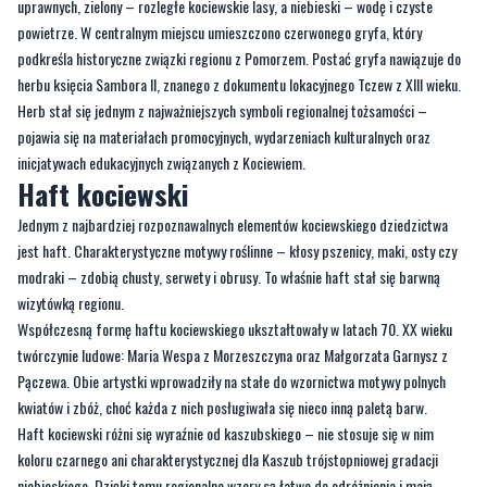
uprawnych, zielony – rozległe kociewskie lasy, a niebieski – wodę i czyste
powietrze. W centralnym miejscu umieszczono czerwonego gryfa, który
podkreśla historyczne związki regionu z Pomorzem. Postać gryfa nawiązuje do
herbu księcia Sambora II, znanego z dokumentu lokacyjnego Tczew z XIII wieku.
Herb stał się jednym z najważniejszych symboli regionalnej tożsamości –
pojawia się na materiałach promocyjnych, wydarzeniach kulturalnych oraz
inicjatywach edukacyjnych związanych z Kociewiem.
Haft kociewski
Jednym z najbardziej rozpoznawalnych elementów kociewskiego dziedzictwa
jest haft. Charakterystyczne motywy roślinne – kłosy pszenicy, maki, osty czy
modraki – zdobią chusty, serwety i obrusy. To właśnie haft stał się barwną
wizytówką regionu.
Współczesną formę haftu kociewskiego ukształtowały w latach 70. XX wieku
twórczynie ludowe: Maria Wespa z Morzeszczyna oraz Małgorzata Garnysz z
Pączewa. Obie artystki wprowadziły na stałe do wzornictwa motywy polnych
kwiatów i zbóż, choć każda z nich posługiwała się nieco inną paletą barw.
Haft kociewski różni się wyraźnie od kaszubskiego – nie stosuje się w nim
koloru czarnego ani charakterystycznej dla Kaszub trójstopniowej gradacji
niebieskiego. Dzięki temu regionalne wzory są łatwe do odróżnienia i mają