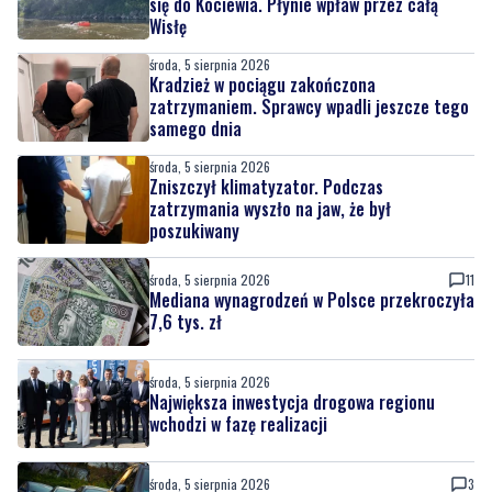
się do Kociewia. Płynie wpław przez całą
Wisłę
środa, 5 sierpnia 2026
Kradzież w pociągu zakończona
zatrzymaniem. Sprawcy wpadli jeszcze tego
samego dnia
środa, 5 sierpnia 2026
Zniszczył klimatyzator. Podczas
zatrzymania wyszło na jaw, że był
poszukiwany
środa, 5 sierpnia 2026
11
Mediana wynagrodzeń w Polsce przekroczyła
7,6 tys. zł
środa, 5 sierpnia 2026
Największa inwestycja drogowa regionu
wchodzi w fazę realizacji
środa, 5 sierpnia 2026
3