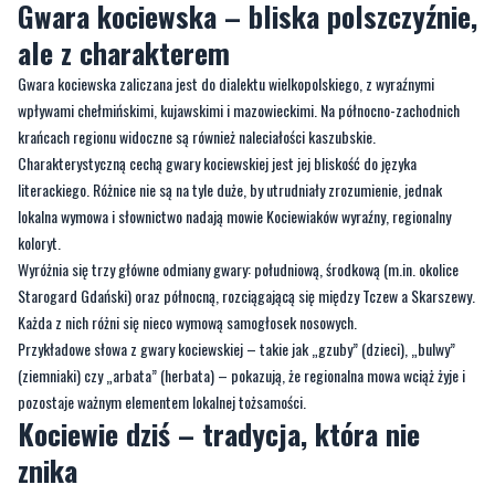
Gwara kociewska – bliska polszczyźnie,
ale z charakterem
Gwara kociewska zaliczana jest do dialektu wielkopolskiego, z wyraźnymi
wpływami chełmińskimi, kujawskimi i mazowieckimi. Na północno-zachodnich
krańcach regionu widoczne są również naleciałości kaszubskie.
Charakterystyczną cechą gwary kociewskiej jest jej bliskość do języka
literackiego. Różnice nie są na tyle duże, by utrudniały zrozumienie, jednak
lokalna wymowa i słownictwo nadają mowie Kociewiaków wyraźny, regionalny
koloryt.
Wyróżnia się trzy główne odmiany gwary: południową, środkową (m.in. okolice
Starogard Gdański) oraz północną, rozciągającą się między Tczew a Skarszewy.
Każda z nich różni się nieco wymową samogłosek nosowych.
Przykładowe słowa z gwary kociewskiej – takie jak „gzuby” (dzieci), „bulwy”
(ziemniaki) czy „arbata” (herbata) – pokazują, że regionalna mowa wciąż żyje i
pozostaje ważnym elementem lokalnej tożsamości.
Kociewie dziś – tradycja, która nie
znika