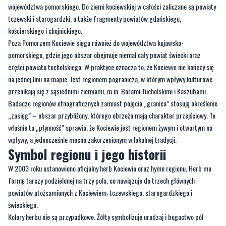
województwa pomorskiego. Do ziemi kociewskiej w całości zaliczane są powiaty
tczewski i starogardzki, a także fragmenty powiatów gdańskiego,
kościerskiego i chojnickiego.
Poza Pomorzem Kociewie sięga również do województwa kujawsko-
pomorskiego, gdzie jego obszar obejmuje niemal cały powiat świecki oraz
części powiatu tucholskiego. W praktyce oznacza to, że Kociewie nie kończy się
na jednej linii na mapie. Jest regionem pogranicza, w którym wpływy kulturowe
przenikają się z sąsiednimi ziemiami, m.in. Borami Tucholskimi i Kaszubami.
Badacze regionów etnograficznych zamiast pojęcia „granica” stosują określenie
„zasięg” – obszar przybliżony, którego obrzeża mają charakter przejściowy. To
właśnie ta „płynność” sprawia, że Kociewie jest regionem żywym i otwartym na
wpływy, a jednocześnie mocno zakorzenionym w lokalnej tradycji.
Symbol regionu i jego historii
W 2003 roku ustanowiono oficjalny herb Kociewia oraz hymn regionu. Herb ma
formę tarczy podzielonej na trzy pola, co nawiązuje do trzech głównych
powiatów utożsamianych z Kociewiem: tczewskiego, starogardzkiego i
świeckiego.
Kolory herbu nie są przypadkowe. Żółty symbolizuje urodzaj i bogactwo pól