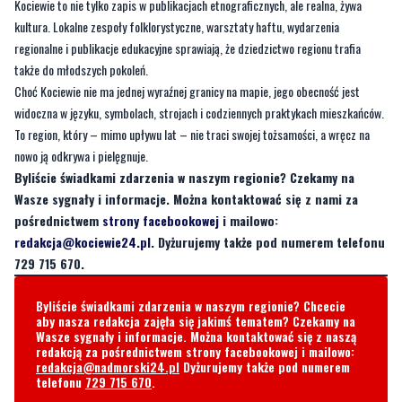
Kociewie to nie tylko zapis w publikacjach etnograficznych, ale realna, żywa
kultura. Lokalne zespoły folklorystyczne, warsztaty haftu, wydarzenia
regionalne i publikacje edukacyjne sprawiają, że dziedzictwo regionu trafia
także do młodszych pokoleń.
Choć Kociewie nie ma jednej wyraźnej granicy na mapie, jego obecność jest
widoczna w języku, symbolach, strojach i codziennych praktykach mieszkańców.
To region, który – mimo upływu lat – nie traci swojej tożsamości, a wręcz na
nowo ją odkrywa i pielęgnuje.
Byliście świadkami zdarzenia w naszym regionie? Czekamy na
Wasze sygnały i informacje. Można kontaktować się z nami za
pośrednictwem
strony facebookowej
i mailowo:
redakcja@kociewie24.pl
. Dyżurujemy także pod numerem telefonu
729 715 670.
Byliście świadkami zdarzenia w naszym regionie? Chcecie
aby nasza redakcja zajęła się jakimś tematem? Czekamy na
Wasze sygnały i informacje. Można kontaktować się z naszą
redakcją za pośrednictwem strony facebookowej i mailowo:
redakcja@nadmorski24.pl
Dyżurujemy także pod numerem
telefonu
729 715 670
.