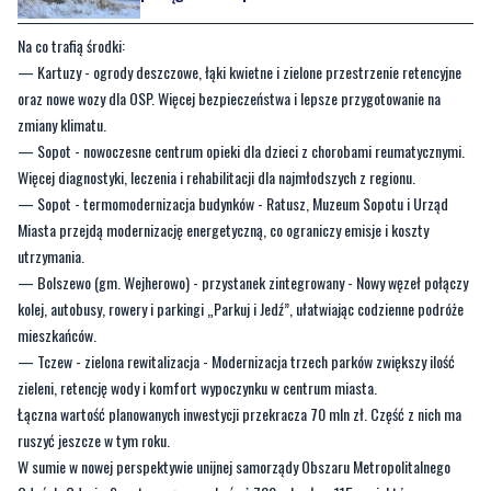
Na co trafią środki:
— Kartuzy - ogrody deszczowe, łąki kwietne i zielone przestrzenie retencyjne
oraz nowe wozy dla OSP. Więcej bezpieczeństwa i lepsze przygotowanie na
zmiany klimatu.
— Sopot - nowoczesne centrum opieki dla dzieci z chorobami reumatycznymi.
Więcej diagnostyki, leczenia i rehabilitacji dla najmłodszych z regionu.
— Sopot - termomodernizacja budynków - Ratusz, Muzeum Sopotu i Urząd
Miasta przejdą modernizację energetyczną, co ograniczy emisje i koszty
utrzymania.
— Bolszewo (gm. Wejherowo) - przystanek zintegrowany - Nowy węzeł połączy
kolej, autobusy, rowery i parkingi „Parkuj i Jedź”, ułatwiając codzienne podróże
mieszkańców.
— Tczew - zielona rewitalizacja - Modernizacja trzech parków zwiększy ilość
zieleni, retencję wody i komfort wypoczynku w centrum miasta.
Łączna wartość planowanych inwestycji przekracza 70 mln zł. Część z nich ma
ruszyć jeszcze w tym roku.
W sumie w nowej perspektywie unijnej samorządy Obszaru Metropolitalnego