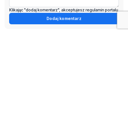
Klikając "dodaj komentarz", akceptujesz regulamin portalu
Dodaj komentarz
Podziel się tym artkułem z innymi:
Czytaj również
11