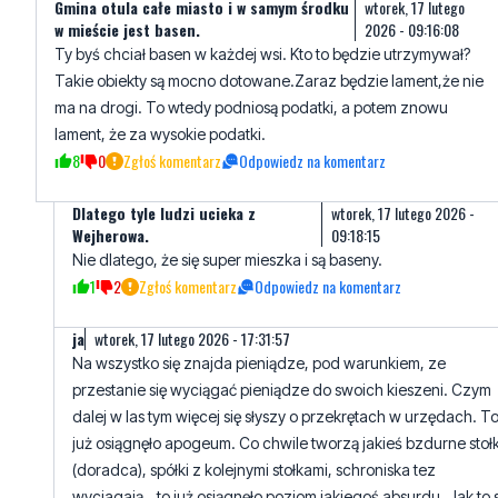
Gmina otula całe miasto i w samym środku
wtorek, 17 lutego
w mieście jest basen.
2026 - 09:16:08
Ty byś chciał basen w każdej wsi. Kto to będzie utrzymywał?
Takie obiekty są mocno dotowane.Zaraz będzie lament,że nie
ma na drogi. To wtedy podniosą podatki, a potem znowu
lament, że za wysokie podatki.
8
0
Zgłoś komentarz
Odpowiedz na komentarz
Dlatego tyle ludzi ucieka z
wtorek, 17 lutego 2026 -
Wejherowa.
09:18:15
Nie dlatego, że się super mieszka i są baseny.
1
2
Zgłoś komentarz
Odpowiedz na komentarz
ja
wtorek, 17 lutego 2026 - 17:31:57
Na wszystko się znajda pieniądze, pod warunkiem, ze
przestanie się wyciągać pieniądze do swoich kieszeni. Czym
dalej w las tym więcej się słyszy o przekrętach w urzędach. T
już osiągnęło apogeum. Co chwile tworzą jakieś bzdurne stołk
(doradca), spółki z kolejnymi stołkami, schroniska tez
wyciagają...to już osiągnęło poziom jakiegoś absurdu. Jak to s