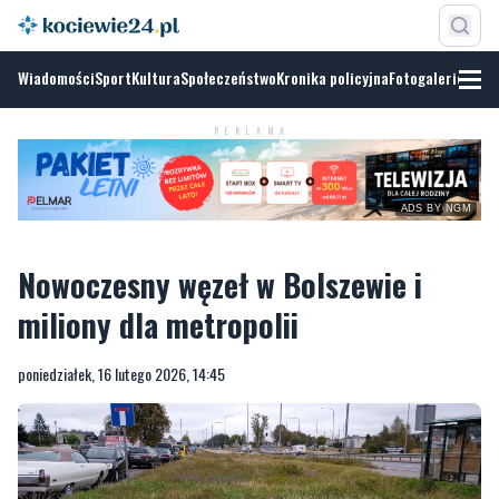
Wiadomości
Sport
Kultura
Społeczeństwo
Kronika policyjna
Fotogalerie
REKLAMA
ADS BY NGM
Nowoczesny węzeł w Bolszewie i
miliony dla metropolii
poniedziałek, 16 lutego 2026, 14:45