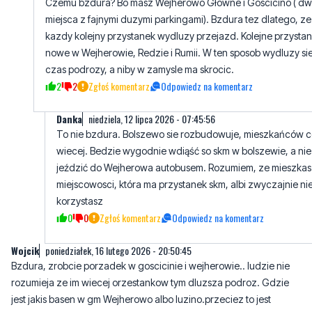
Czemu bzdura? Bo masz Wejherowo Głowne i Goscicino ( d
miejsca z fajnymi duzymi parkingami). Bzdura tez dlatego, ze
kazdy kolejny przystanek wydluzy przejazd. Kolejne przystan
nowe w Wejherowie, Redzie i Rumii. W ten sposob wydluzy si
czas podrozy, a niby w zamysle ma skrocic.
2
2
Zgłoś komentarz
Odpowiedz na komentarz
Danka
niedziela, 12 lipca 2026 - 07:45:56
To nie bzdura. Bolszewo sie rozbudowuje, mieszkańców 
wiecej. Bedzie wygodnie wdiąść so skm w bolszewie, a nie
jeździć do Wejherowa autobusem. Rozumiem, ze mieszka
miejscowosci, która ma przystanek skm, albi zwyczajnie ni
korzystasz
0
0
Zgłoś komentarz
Odpowiedz na komentarz
Wojcik
poniedziałek, 16 lutego 2026 - 20:50:45
Bzdura, zrobcie porzadek w goscicinie i wejherowie.. ludzie nie
rozumieja ze im wiecej orzestankow tym dluzsza podroz. Gdzie
jest jakis basen w gm Wejherowo albo luzino.przeciez to jest