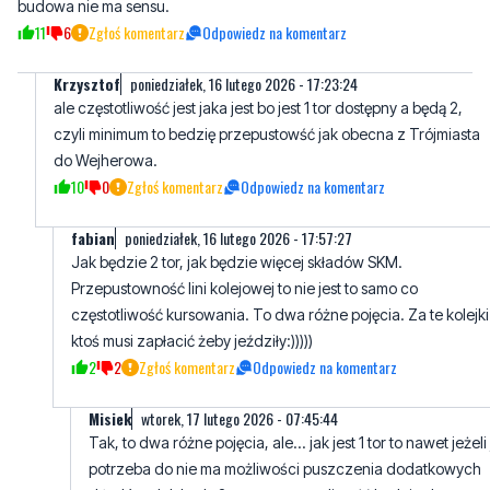
budowa nie ma sensu.
11
6
Zgłoś komentarz
Odpowiedz na komentarz
Krzysztof
poniedziałek, 16 lutego 2026 - 17:23:24
ale częstotliwość jest jaka jest bo jest 1 tor dostępny a będą 2,
czyli minimum to bedzię przepustowść jak obecna z Trójmiasta
do Wejherowa.
10
0
Zgłoś komentarz
Odpowiedz na komentarz
fabian
poniedziałek, 16 lutego 2026 - 17:57:27
Jak będzie 2 tor, jak będzie więcej składów SKM.
Przepustowność lini kolejowej to nie jest to samo co
częstotliwość kursowania. To dwa różne pojęcia. Za te kolejki
ktoś musi zapłacić żeby jeździły:)))))
2
2
Zgłoś komentarz
Odpowiedz na komentarz
Misiek
wtorek, 17 lutego 2026 - 07:45:44
Tak, to dwa różne pojęcia, ale... jak jest 1 tor to nawet jeżeli 
potrzeba do nie ma możliwości puszczenia dodatkowych