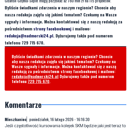
Gdańsk-Gdynia-Sopot mogą pozyskać aż 780 mln zł na 115 projektów.
Byliście świadkami zdarzenia w naszym regionie? Chcecie aby
nasza redakcja zajęła się jakimś tematem? Czekamy na Wasze
sygnały i informacje. Można kontaktować się z naszą redakcją za
pośrednictwem
strony facebookowej
i mailowo:
redakcja@nadmorski24.pl
. Dyżurujemy także pod numerem
telefonu 729 715 670.
Byliście świadkami zdarzenia w naszym regionie? Chcecie
aby nasza redakcja zajęła się jakimś tematem? Czekamy na
Wasze sygnały i informacje. Można kontaktować się z naszą
redakcją za pośrednictwem strony facebookowej i mailowo:
redakcja@nadmorski24.pl
Dyżurujemy także pod numerem
telefonu
729 715 670
.
Komentarze
Mieszkaniec
poniedziałek, 16 lutego 2026 - 16:16:30
Jeśli częstotliwość kursowania kolejek SKM będzie jaki jest teraz to