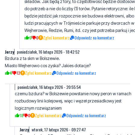
składów. Jak będą 2 tory, to częstotliwość będzie dostoso
do potrzeb a nie do liczby (1) torów. Pytanie retoryczne: ile 
będzie jeździć jak rozpocznie sie budowa elektrowni, albo 
ludzi pracujących w Trójmieście parkuje przy dworcach w
Wejherowie, Redzie, Rumi, itd. czy jest potrzeba parkuj i je
6
0
Zgłoś komentarz
Odpowiedz na komentarz
Jerzy
poniedziałek, 16 lutego 2026 - 18:42:52
Bzdura z ta skm w Bolszewie.
Miasto Wejherowo cos zyska? Jakies dotacje?
4
12
Zgłoś komentarz
Odpowiedz na komentarz
poniedziałek, 16 lutego 2026 - 20:55:54
czemu bzdura? w Bolszewie powstanie nowy peron w ramach
rozbudowy linii kolejowej, więc i węzeł przesiadkowy jest
logicznym rozwiązaniem
18
0
Zgłoś komentarz
Odpowiedz na komentarz
Jerzy
wtorek, 17 lutego 2026 - 09:27:47