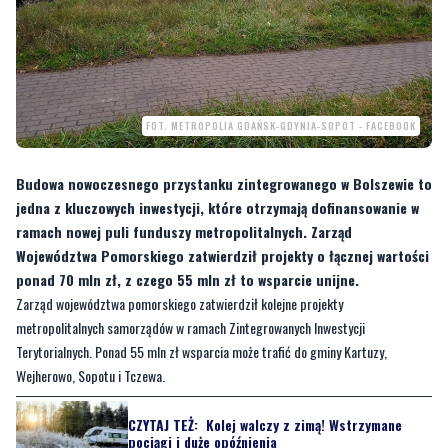
FOT. METROPOLIA GDAŃSK-GDYNIA-SOPOT - FACEBOOK
Budowa nowoczesnego przystanku zintegrowanego w Bolszewie to
jedna z kluczowych inwestycji, które otrzymają dofinansowanie w
ramach nowej puli funduszy metropolitalnych. Zarząd
Województwa Pomorskiego zatwierdził projekty o łącznej wartości
ponad 70 mln zł, z czego 55 mln zł to wsparcie unijne.
Zarząd województwa pomorskiego zatwierdził kolejne projekty
metropolitalnych samorządów w ramach Zintegrowanych Inwestycji
Terytorialnych. Ponad 55 mln zł wsparcia może trafić do gminy Kartuzy,
Wejherowo, Sopotu i Tczewa.
CZYTAJ TEŻ:
Kolej walczy z zimą! Wstrzymane
pociągi i duże opóźnienia