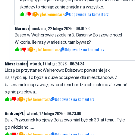
skończy to pieniądze się znajda na wszystko.
3
1
Zgłoś komentarz
Odpowiedz na komentarz
Mariusz
niedziela, 22 lutego 2026 - 09:01:28
Basen w Wejherowie szkoła nr8. Basen w Bolszewie hotel
Wiktoria. Ile razy w miesiacu tam bywaz?
0
0
Zgłoś komentarz
Odpowiedz na komentarz
Mieszkaniec
wtorek, 17 lutego 2026 - 06:24:34
Liczę że przystanek Wejherowo Bolszewo powstanie jak
najszybciej. To będzie duże odciążenie dla mieszkańców. Z
basenami to naprawdę jest problem bardzo ich mało no ale widać
się nie przelewa...
6
0
Zgłoś komentarz
Odpowiedz na komentarz
AndrzejPL
wtorek, 17 lutego 2026 - 09:23:00
Bajki Przystanek kolejowy Bolszewo miał być ok 30 lat temu. Tyle
go widziano......
0
4
Zgłoś komentarz
Odpowiedz na komentarz