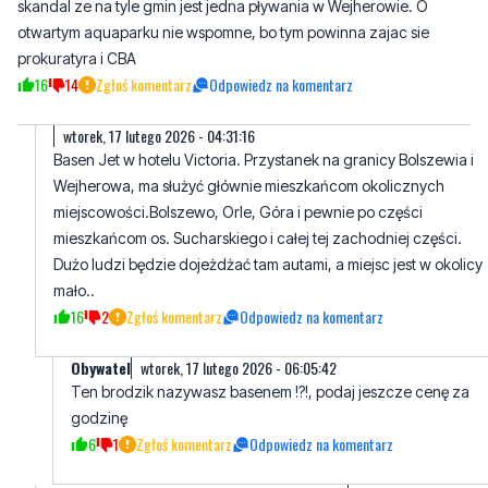
skandal ze na tyle gmin jest jedna pływania w Wejherowie. O
otwartym aquaparku nie wspomne, bo tym powinna zajac sie
prokuratyra i CBA
16
14
Zgłoś komentarz
Odpowiedz na komentarz
wtorek, 17 lutego 2026 - 04:31:16
Basen Jet w hotelu Victoria. Przystanek na granicy Bolszewia i
Wejherowa, ma służyć głównie mieszkańcom okolicznych
miejscowości.Bolszewo, Orle, Góra i pewnie po części
mieszkańcom os. Sucharskiego i całej tej zachodniej części.
Dużo ludzi będzie dojeżdżać tam autami, a miejsc jest w okolicy
mało..
16
2
Zgłoś komentarz
Odpowiedz na komentarz
Obywatel
wtorek, 17 lutego 2026 - 06:05:42
Ten brodzik nazywasz basenem !?!, podaj jeszcze cenę za
godzinę
6
1
Zgłoś komentarz
Odpowiedz na komentarz