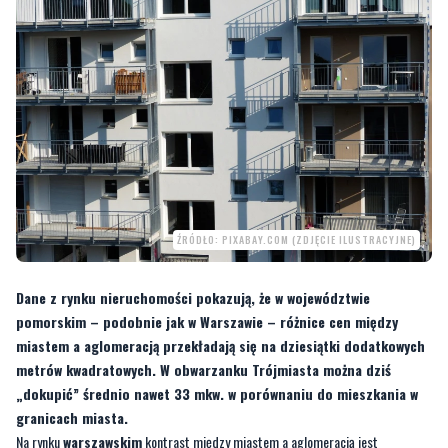
ŹRÓDŁO: PIXABAY.COM (ZDJĘCIE ILUSTRACYJNE)
Dane z rynku nieruchomości pokazują, że w województwie
pomorskim – podobnie jak w Warszawie – różnice cen między
miastem a aglomeracją przekładają się na dziesiątki dodatkowych
metrów kwadratowych. W obwarzanku Trójmiasta można dziś
„dokupić” średnio nawet 33 mkw. w porównaniu do mieszkania w
granicach miasta.
Na rynku
warszawskim
kontrast między miastem a aglomeracją jest