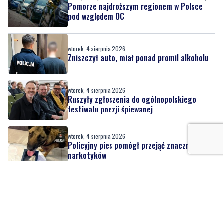
Pomorze najdroższym regionem w Polsce
pod względem OC
wtorek, 4 sierpnia 2026
Zniszczył auto, miał ponad promil alkoholu
wtorek, 4 sierpnia 2026
Ruszyły zgłoszenia do ogólnopolskiego
festiwalu poezji śpiewanej
wtorek, 4 sierpnia 2026
Policyjny pies pomógł przejąć znaczne ilości
narkotyków
wtorek, 4 sierpnia 2026
7
Pijany kierowca wjechał ciągnikiem pod
pociąg z 500 pasażerami