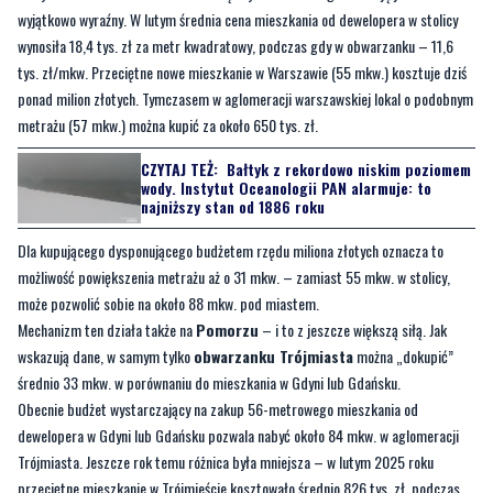
wyjątkowo wyraźny. W lutym średnia cena mieszkania od dewelopera w stolicy
wynosiła 18,4 tys. zł za metr kwadratowy, podczas gdy w obwarzanku – 11,6
tys. zł/mkw. Przeciętne nowe mieszkanie w Warszawie (55 mkw.) kosztuje dziś
ponad milion złotych. Tymczasem w aglomeracji warszawskiej lokal o podobnym
metrażu (57 mkw.) można kupić za około 650 tys. zł.
CZYTAJ TEŻ:
Bałtyk z rekordowo niskim poziomem
wody. Instytut Oceanologii PAN alarmuje: to
najniższy stan od 1886 roku
Dla kupującego dysponującego budżetem rzędu miliona złotych oznacza to
możliwość powiększenia metrażu aż o 31 mkw. – zamiast 55 mkw. w stolicy,
może pozwolić sobie na około 88 mkw. pod miastem.
Mechanizm ten działa także na
Pomorzu
– i to z jeszcze większą siłą. Jak
wskazują dane, w samym tylko
obwarzanku Trójmiasta
można „dokupić”
średnio 33 mkw. w porównaniu do mieszkania w Gdyni lub Gdańsku.
Obecnie budżet wystarczający na zakup 56-metrowego mieszkania od
dewelopera w Gdyni lub Gdańsku pozwala nabyć około 84 mkw. w aglomeracji
Trójmiasta. Jeszcze rok temu różnica była mniejsza – w lutym 2025 roku
przeciętne mieszkanie w Trójmieście kosztowało średnio 826 tys. zł, podczas