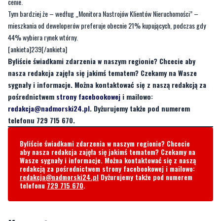
cenie.
Tym bardziej że – według „Monitora Nastrojów Klientów Nieruchomości” –
mieszkania od deweloperów preferuje obecnie 21% kupujących, podczas gdy
44% wybiera rynek wtórny.
[ankieta]239[/ankieta]
Byliście świadkami zdarzenia w naszym regionie? Chcecie aby
nasza redakcja zajęła się jakimś tematem? Czekamy na Wasze
sygnały i informacje. Można kontaktować się z naszą redakcją za
pośrednictwem
strony facebookowej
i mailowo:
redakcja@nadmorski24.pl
. Dyżurujemy także pod numerem
telefonu 729 715 670.
Byliście świadkami zdarzenia w naszym regionie? Chcecie
aby nasza redakcja zajęła się jakimś tematem? Czekamy na
Wasze sygnały i informacje. Można kontaktować się z naszą
redakcją za pośrednictwem strony facebookowej i mailowo:
redakcja@nadmorski24.pl
Dyżurujemy także pod numerem
telefonu
729 715 670
.