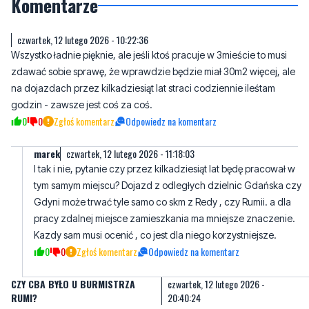
Komentarze
czwartek, 12 lutego 2026 - 10:22:36
Wszystko ładnie pięknie, ale jeśli ktoś pracuje w 3mieście to musi
zdawać sobie sprawę, że wprawdzie będzie miał 30m2 więcej, ale
na dojazdach przez kilkadziesiąt lat straci codziennie ileśtam
godzin - zawsze jest coś za coś.
0
0
Zgłoś komentarz
Odpowiedz na komentarz
marek
czwartek, 12 lutego 2026 - 11:18:03
I tak i nie, pytanie czy przez kilkadziesiąt lat będę pracował w
tym samym miejscu? Dojazd z odległych dzielnic Gdańska czy
Gdyni może trwać tyle samo co skm z Redy , czy Rumii. a dla
pracy zdalnej miejsce zamieszkania ma mniejsze znaczenie.
Kazdy sam musi ocenić , co jest dla niego korzystniejsze.
0
0
Zgłoś komentarz
Odpowiedz na komentarz
CZY CBA BYŁO U BURMISTRZA
czwartek, 12 lutego 2026 -
RUMI?
20:40:24