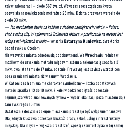
gdy w aglomeracji – około 567 tys. zł. Wówczas zaoszczędzona kwota
pozwalała na powiększenie metrażu o 23 mkw. Dziś ta przewaga wzrosła do
około 33 mkw.
—
Ten mechanizm działa na każdym z siedmiu największych rynków w Polsce,
choć z różną siłą. W aglomeracji Trójmiasta różnica w przeliczeniu na metraż jest
jedną z największych w kraju
– wyjaśnia
Katarzyna Kuniewicz
, dyrektorka
badań rynku w Otodom.
Nie wszystkie miasta odnotowują podobny trend. We
Wrocławiu
różnica w
możliwym do uzyskania metrażu między miastem a aglomeracją spadła z 31
mkw. dwa lata temu do 17 mkw. obecnie. Przyczyną jest szybszy wzrost cen
poza granicami miasta niż w samym Wrocławiu.
W
Katowicach
zmiana ma charakter symboliczny – liczba dodatkowych
metrów spadła z 19 do 18 mkw. Z kolei w Łodzi rozpiętość pozostaje
najmniejsza wśród analizowanych rynków – wybór lokalizacji poza miastem daje
tam zysk rzędu 15 mkw.
Ostatecznie decyzja o zakupie mieszkania przestaje być wyłącznie finansowa.
Dla jednych kluczowa pozostaje bliskość pracy, szkół, usług i infrastruktury
miejskiej. Dla innych – większa przestrzeń, spokój i komfort życia w tej samej