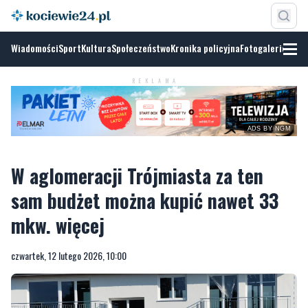
Wiadomości
Sport
Kultura
Społeczeństwo
Kronika policyjna
Fotogalerie
REKLAMA
ADS BY NGM
W aglomeracji Trójmiasta za ten
sam budżet można kupić nawet 33
mkw. więcej
czwartek, 12 lutego 2026, 10:00