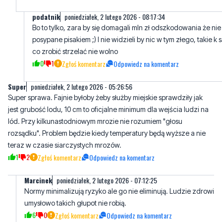
posypane pisakiem ;) I nie widzieli by nic w tym złego, takie k s
co zrobić strzelać nie wolno
0
1
Zgłoś komentarz
Odpowiedz na komentarz
Super
poniedziałek, 2 lutego 2026 - 05:26:56
Super sprawa. Fajnie byłoby żeby służby miejskie sprawdziły jak
jest grubość lodu, 10 cm to oficjalne minimum dla wejścia ludzi na
lód. Przy kilkunastodniowym mrozie nie rozumiem "głosu
rozsądku". Problem będzie kiedy temperatury będą wyższe a nie
teraz w czasie siarczystych mrozów.
1
2
Zgłoś komentarz
Odpowiedz na komentarz
Marcinek
poniedziałek, 2 lutego 2026 - 07:12:25
Normy minimalizują ryzyko ale go nie eliminują. Ludzie zdrowi
umysłowo takich głupot nie robią.
6
0
Zgłoś komentarz
Odpowiedz na komentarz
Marcin
poniedziałek, 2 lutego 2026 - 06:33:09
Kierowców "karzą" jak opętani bo stwarzają zagrożenie, bo