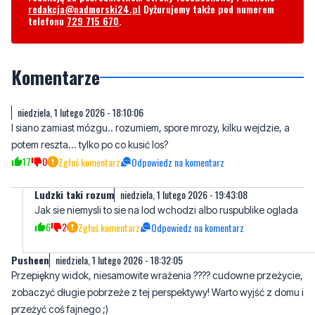
Komentarze
niedziela, 1 lutego 2026 - 18:10:06
I siano zamiast mózgu.. rozumiem, spore mrozy, kilku wejdzie, a
potem reszta... tylko po co kusić los?
17
0
Zgłoś komentarz
Odpowiedz na komentarz
Ludzki taki rozum
niedziela, 1 lutego 2026 - 19:43:08
Jak sie niemysli to sie na lod wchodzi albo ruspublike oglada
6
2
Zgłoś komentarz
Odpowiedz na komentarz
Pusheen
niedziela, 1 lutego 2026 - 18:32:05
Przepiękny widok, niesamowite wrażenia ???? cudowne przeżycie,
zobaczyć długie pobrzeże z tej perspektywy! Warto wyjść z domu i
przeżyć coś fajnego ;)
1
2
Zgłoś komentarz
Odpowiedz na komentarz
niedziela, 1 lutego 2026 - 18:42:16