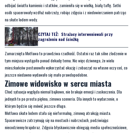
CZYTAJ TEŻ:
Strażacy interweniowali przy
zagrożeniu nad ścieżką
Zamarznięta Motława to prawdziwa rzadkość. Ostatni raz tak silne zlodzenie w
tym miejscu wystąpiło ponad dekadę temu. Nic więc dziwnego, że wielu
mieszkańców postanowiło wykorzystać okazję i zobaczyć na własne oczy coś, co
jeszcze niedawno wydawało się mało prawdopodobne.
Zimowe widowisko w sercu miasta
Choć sytuacja wygląda niemal bajkowo, nie brakuje emocji i zaskoczenia. Dla
jednych to po prostu piękna, zimowa sceneria. Dla innych to wydarzenie, o
którym będzie się mówić jeszcze długo.
Motława skute lodem stała się nieformalną, zimową atrakcją miasta.
Spacerowicze zatrzymują się na mostach i nabrzeżach, podziwiając
niecodzienny krajobraz. Zdjęcia błyskawicznie obiegają media społecznościowe,
a wielu mieszkańców przyznaje, że czegoś takiego w Gdańsku jeszcze nie
widziało.
Tegoroczna zima zapisuje się w historii miasta w widowiskowy sposób.