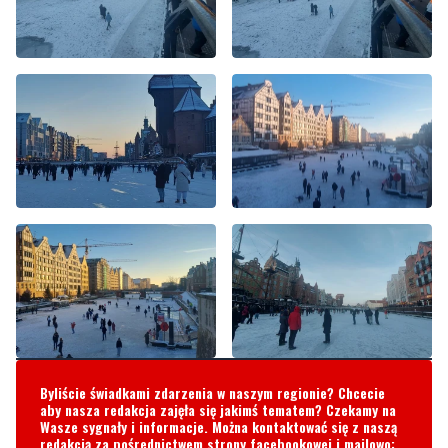
Byliście świadkami zdarzenia w naszym regionie? Chcecie
aby nasza redakcja zajęła się jakimś tematem? Czekamy na
Wasze sygnały i informacje. Można kontaktować się z naszą
redakcją za pośrednictwem strony facebookowej i mailowo:
redakcja@nadmorski24.pl
Dyżurujemy także pod numerem
telefonu
729 715 670
.