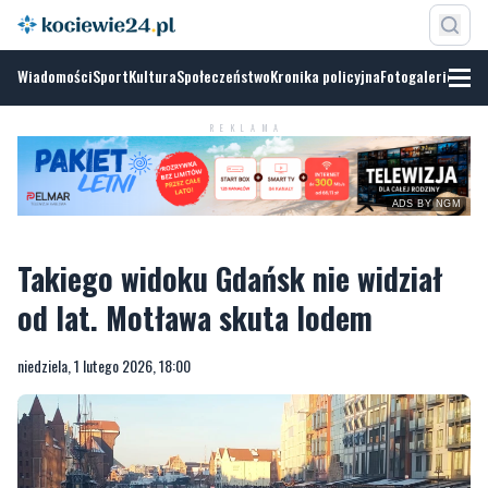
Wiadomości
Sport
Kultura
Społeczeństwo
Kronika policyjna
Fotogalerie
ADS BY
NGM
REKLAMA
Takiego widoku Gdańsk nie widział
od lat. Motława skuta lodem
niedziela, 1 lutego 2026, 18:00