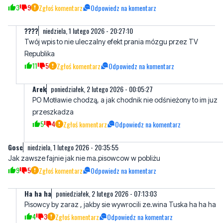
Twój wpis to nie uleczalny efekt prania mózgu przez TV
Republika
11
5
Zgłoś komentarz
Odpowiedz na komentarz
Arek
poniedziałek, 2 lutego 2026 - 00:05:27
PO Motławie chodzą, a jak chodnik nie odśnieżony to im juz
przeszkadza
5
4
Zgłoś komentarz
Odpowiedz na komentarz
Gosc
niedziela, 1 lutego 2026 - 20:35:55
Jak zawsze fajnie jak nie ma.pisowcow w pobliżu
9
5
Zgłoś komentarz
Odpowiedz na komentarz
Ha ha ha
poniedziałek, 2 lutego 2026 - 07:13:03
Pisowcy by zaraz , jakby sie wywrocili ze.wina Tuska ha ha ha
4
3
Zgłoś komentarz
Odpowiedz na komentarz
podatnik
poniedziałek, 2 lutego 2026 - 08:17:34
Bo to tylko, zara by się domagali mln zł odszkodowania że nie