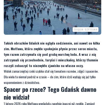
ZDJĘCIA: CZYTELNIK
Takich obrazków Gdańsk nie ogląda codziennie, ani nawet co kilka
zim. Motława, która zwykle spokojnie płynie przez serce miasta,
tym razem zatrzymała się pod grubą warstwą lodu. A wraz z nią
zatrzymali się przechodnie, turyści i mieszkańcy, którzy tłumnie
ruszyli zobaczyć to niezwykłe zjawisko na własne oczy.
Widok zamarzniętej rzeki szybko stał się tematem rozmów, zdjęć i spacerów.
Dla wielu to niemal podróż w czasie – do zim, które dziś wydają się już tylko
wspomnieniem z dzieciństwa.
Spacer po rzece? Tego Gdańsk dawno
nie widział
1 lutego 2026 roku Motława wyglądała zupełnie inaczej niż zwykle. Zamiast
odbijać światła kamienic i statków, zamieniła się w wielką, białą taflę. Setki
osób spacerowały wzdłuż nabrzeży, robiąc zdjęcia i z niedowierzaniem patrząc
na skute lodem wody.