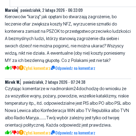
leczenie ofiar zwiększa koszty NFZ, wyrzucenie szmatki do
kontenera zamiast na PSZOK to przestępstwo przeciwko ludzkości
A bezmyślnych ludzi, którzy stanowią zagrożenie dla siebie i
swoich dzieci! nie można pogonić, nie można ukarać? Wszyscy
widzą, nikt nie działa. A ewentualne (oby nie) koszty poniesiemy
MY za ich bezdenną głupotę. Co z Polakami jest nie tak?
6
0
Zgłoś komentarz
Odpowiedz na komentarz
Mirek W.
poniedziałek, 2 lutego 2026 - 07:24:38
Czytając komentarze w nadmorskim24dochodzę do wniosku że
za wszystkie wojny, pożary, powodzie, wszelkie kataklizmy, niskie
temperatury itp., itd. odpowiedzialne jest PIS albo PO albo PSL albo
Nowa Lewica albo Konfederacja WiN albo TV Republika albo TVN
albo Radio Maryja......Twój wybór zależny jest tylko od twojej
orientacji politycznej. Każda odpowiedź jest prawdziwa.
5
0
Zgłoś komentarz
Odpowiedz na komentarz
Elo
poniedziałek, 2 lutego 2026 - 11:33:53
Partie wynajmują płatne trolle, które wrzucają odpowiednie