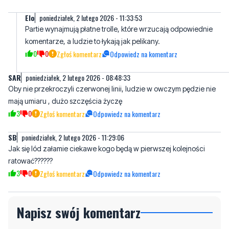
komentarze, a ludzie to łykają jak pelikany.
0
0
Zgłoś komentarz
Odpowiedz na komentarz
SAR
poniedziałek, 2 lutego 2026 - 08:48:33
Oby nie przekroczyli czerwonej linii, ludzie w owczym pędzie nie
mają umiaru , dużo szczęścia życzę
3
0
Zgłoś komentarz
Odpowiedz na komentarz
SB
poniedziałek, 2 lutego 2026 - 11:29:06
Jak się lód załamie ciekawe kogo będą w pierwszej kolejności
ratować??????
3
0
Zgłoś komentarz
Odpowiedz na komentarz
Napisz swój komentarz
Nie hejtuj, pisz kulturalnie i zgodne z prawem
komentarze! Jeśli widzisz niestosowny wpis -
kliknij "zgłoś nadużycie".