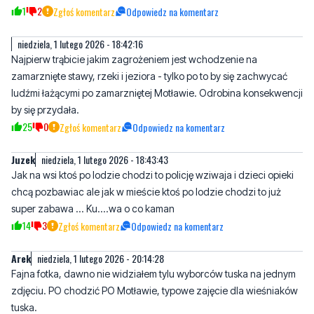
Najpierw trąbicie jakim zagrożeniem jest wchodzenie na
zamarznięte stawy, rzeki i jeziora - tylko po to by się zachwycać
ludźmi łażącymi po zamarzniętej Motławie. Odrobina konsekwencji
by się przydała.
25
0
Zgłoś komentarz
Odpowiedz na komentarz
Juzek
niedziela, 1 lutego 2026 - 18:43:43
Jak na wsi ktoś po lodzie chodzi to policję wziwaja i dzieci opieki
chcą pozbawiac ale jak w mieście ktoś po lodzie chodzi to już
super zabawa ... Ku....wa o co kaman
14
3
Zgłoś komentarz
Odpowiedz na komentarz
Arek
niedziela, 1 lutego 2026 - 20:14:28
Fajna fotka, dawno nie widziałem tylu wyborców tuska na jednym
zdjęciu. PO chodzić PO Motławie, typowe zajęcie dla wieśniaków
tuska.
3
9
Zgłoś komentarz
Odpowiedz na komentarz
????
niedziela, 1 lutego 2026 - 20:27:10