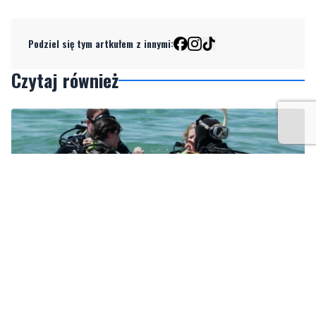
Czytaj również
3
Więcej wraków dostępnych dla nurków. Urząd
Morski rozszerzył listę podwodnych atrakcji