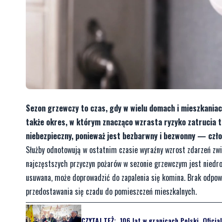
Sezon grzewczy to czas, gdy w wielu domach i mieszkaniac
także okres, w którym znacząco wzrasta ryzyko zatrucia 
niebezpieczny, ponieważ jest bezbarwny i bezwonny — człow
Służby odnotowują w ostatnim czasie wyraźny wzrost zdarzeń zw
najczęstszych przyczyn pożarów w sezonie grzewczym jest niedr
usuwana, może doprowadzić do zapalenia się komina. Brak odpowie
przedostawania się czadu do pomieszczeń mieszkalnych.
CZYTAJ TEŻ:
106 lat w granicach Polski. Oficj