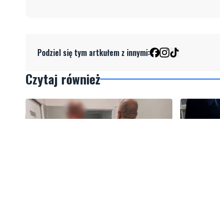
Podziel się tym artkułem z innymi:
Czytaj również
Kradzież w pociągu zakończona
Zniszczył
zatrzymaniem. Sprawcy wpadli
zatrzyman
jeszcze tego samego dnia
poszukiw