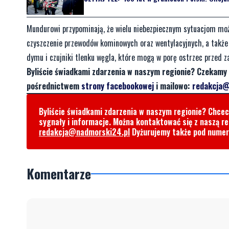
Mundurowi przypominają, że wielu niebezpiecznym sytuacjom możn
czyszczenie przewodów kominowych oraz wentylacyjnych, a także
dymu i czujniki tlenku węgla, które mogą w porę ostrzec przed 
Byliście świadkami zdarzenia w naszym regionie? Czekamy 
pośrednictwem
strony facebookowej
i mailowo:
redakcja@
Byliście świadkami zdarzenia w naszym regionie? Chce
sygnały i informacje. Można kontaktować się z naszą r
redakcja@nadmorski24.pl
Dyżurujemy także pod nume
Komentarze