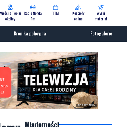
Wieści z Twojej
Radio Norda
TTM
Kościoły
Wyślij
okolicy
Fm
online
materiał
Kronika policyjna
Fotogalerie
ADS BY NGM
Wiadomości