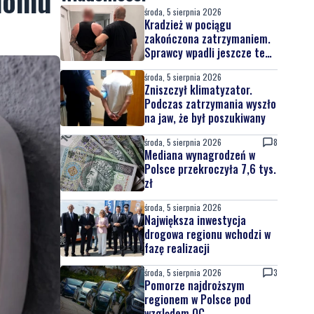
 domu
środa, 5 sierpnia 2026
Kradzież w pociągu
zakończona zatrzymaniem.
Sprawcy wpadli jeszcze tego
samego dnia
środa, 5 sierpnia 2026
Zniszczył klimatyzator.
Podczas zatrzymania wyszło
na jaw, że był poszukiwany
środa, 5 sierpnia 2026
8
Mediana wynagrodzeń w
Polsce przekroczyła 7,6 tys.
zł
środa, 5 sierpnia 2026
Największa inwestycja
drogowa regionu wchodzi w
fazę realizacji
środa, 5 sierpnia 2026
3
Pomorze najdroższym
regionem w Polsce pod
względem OC