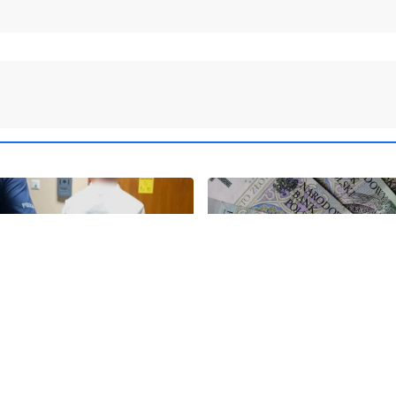
 klimatyzator. Podczas
Mediana wynagrodzeń w 
ia wyszło na jaw, że był
przekroczyła 7,6 tys. zł
any