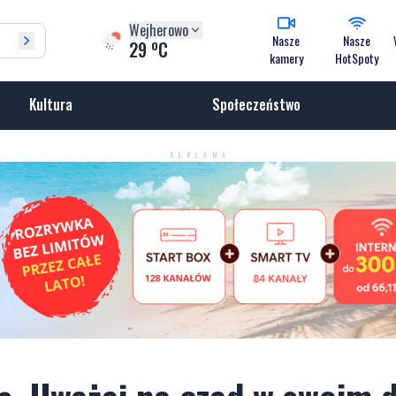
Wejherowo
Nasze
Nasze
o
29
C
kamery
HotSpoty
Kultura
Społeczeństwo
REKLAMA