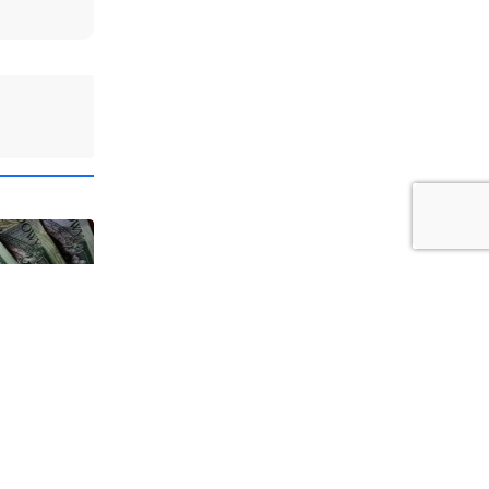
8
Polsce