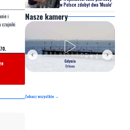
w Polsce zdobył dwa 'Muale'
Nasze kamery
nie i
 czujniki
70.
Gdynia
ze
Orłowo
Zobacz wszystkie →