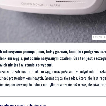
ZDJĘCIE: 
h intensywnie pracują piece, kotły gazowe, kominki i podgrzewacz
tlenkiem węgla, potocznie nazywanym czadem. Gaz ten jest szczegó
iek nie jest w stanie go wyczuć.
iązanych z zatruciami tlenkiem węgla oraz pożarami w budynkach mieszka
ożność przewodów kominowych. Gromadząca się sadza, która nie jest regu
dniej konserwacji to jednak nie tylko zagrożenie pożarowe, ale również 
alne obchody powrotu do ojczyzny