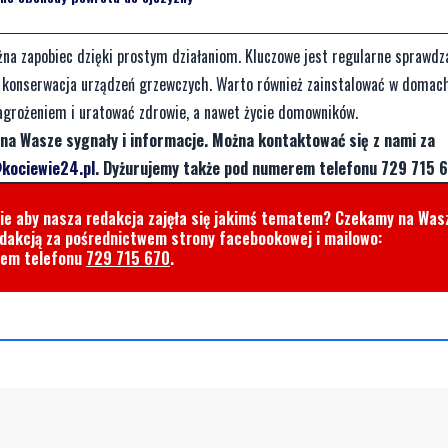
a zapobiec dzięki prostym działaniom. Kluczowe jest regularne sprawdza
 konserwacja urządzeń grzewczych. Warto również zainstalować w domach
zagrożeniem i uratować zdrowie, a nawet życie domowników.
na Wasze sygnały i informacje. Można kontaktować się z nami za
kociewie24.pl
. Dyżurujemy także pod numerem telefonu 729 715 6
cie aby nasza redakcja zajęła się jakimś tematem? Czekamy na Was
edakcją za pośrednictwem strony facebookowej i mailowo:
rem telefonu
729 715 670
.