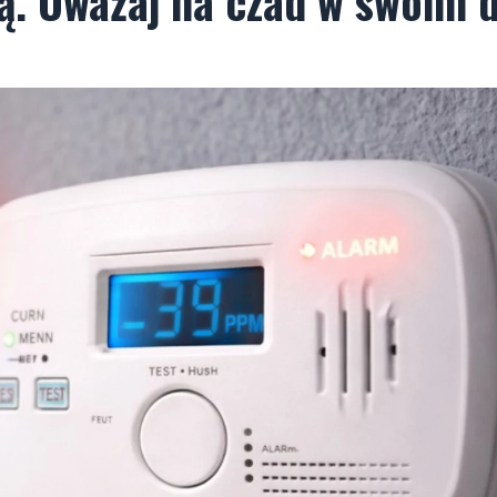
mą. Uważaj na czad w swoim