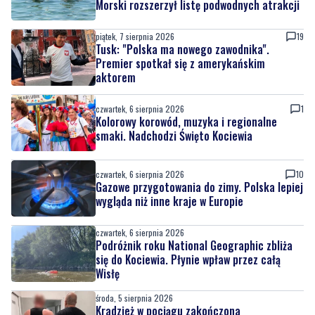
Morski rozszerzył listę podwodnych atrakcji
piątek, 7 sierpnia 2026
19
Tusk: "Polska ma nowego zawodnika".
Premier spotkał się z amerykańskim
aktorem
czwartek, 6 sierpnia 2026
1
Kolorowy korowód, muzyka i regionalne
smaki. Nadchodzi Święto Kociewia
czwartek, 6 sierpnia 2026
10
Gazowe przygotowania do zimy. Polska lepiej
wygląda niż inne kraje w Europie
czwartek, 6 sierpnia 2026
Podróżnik roku National Geographic zbliża
się do Kociewia. Płynie wpław przez całą
Wisłę
środa, 5 sierpnia 2026
Kradzież w pociągu zakończona