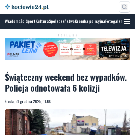
Wiadomości
Sport
Kultura
Społeczeństwo
Kronika policyjna
Fotogalerie
REKLAMA
ADS BY NGM
Świąteczny weekend bez wypadków.
Policja odnotowała 6 kolizji
środa, 31 grudnia 2025, 11:00