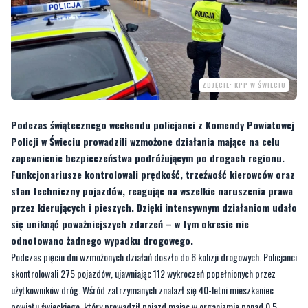
ZDJĘCIE: KPP W ŚWIECIU
Podczas świątecznego weekendu policjanci z Komendy Powiatowej
Policji w Świeciu prowadzili wzmożone działania mające na celu
zapewnienie bezpieczeństwa podróżującym po drogach regionu.
Funkcjonariusze kontrolowali prędkość, trzeźwość kierowców oraz
stan techniczny pojazdów, reagując na wszelkie naruszenia prawa
przez kierujących i pieszych. Dzięki intensywnym działaniom udało
się uniknąć poważniejszych zdarzeń – w tym okresie nie
odnotowano żadnego wypadku drogowego.
Podczas pięciu dni wzmożonych działań doszło do 6 kolizji drogowych. Policjanci
skontrolowali 275 pojazdów, ujawniając 112 wykroczeń popełnionych przez
użytkowników dróg. Wśród zatrzymanych znalazł się 40-letni mieszkaniec
powiatu świeckiego, który prowadził pojazd mając w organizmie ponad 0,5