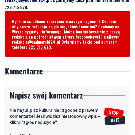
729 715 670.
Byliście świadkami zdarzenia w naszym regionie? Chcecie
aby nasza redakcja zajęła się jakimś tematem? Czekamy na
Wasze sygnały i informacje. Można kontaktować się z naszą
redakcją za pośrednictwem strony facebookowej i mailowo:
redakcja@nadmorski24.pl
Dyżurujemy także pod numerem
telefonu
729 715 670
.
Komentarze
Napisz swój komentarz
Nie hejtuj, pisz kulturalnie i zgodne z prawem
komentarze! Jeśli widzisz niestosowny wpis -
kliknij "zgłoś nadużycie".