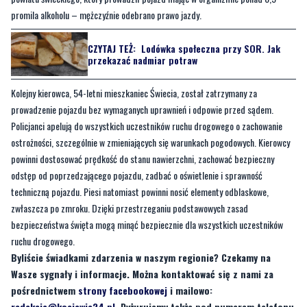
promila alkoholu – mężczyźnie odebrano prawo jazdy.
CZYTAJ TEŻ:
Lodówka społeczna przy SOR. Jak
przekazać nadmiar potraw
Kolejny kierowca, 54-letni mieszkaniec Świecia, został zatrzymany za
prowadzenie pojazdu bez wymaganych uprawnień i odpowie przed sądem.
Policjanci apelują do wszystkich uczestników ruchu drogowego o zachowanie
ostrożności, szczególnie w zmieniających się warunkach pogodowych. Kierowcy
powinni dostosować prędkość do stanu nawierzchni, zachować bezpieczny
odstęp od poprzedzającego pojazdu, zadbać o oświetlenie i sprawność
techniczną pojazdu. Piesi natomiast powinni nosić elementy odblaskowe,
zwłaszcza po zmroku. Dzięki przestrzeganiu podstawowych zasad
bezpieczeństwa święta mogą minąć bezpiecznie dla wszystkich uczestników
ruchu drogowego.
Byliście świadkami zdarzenia w naszym regionie? Czekamy na
Wasze sygnały i informacje. Można kontaktować się z nami za
pośrednictwem
strony facebookowej
i mailowo:
redakcja@kociewie24.pl
. Dyżurujemy także pod numerem telefonu