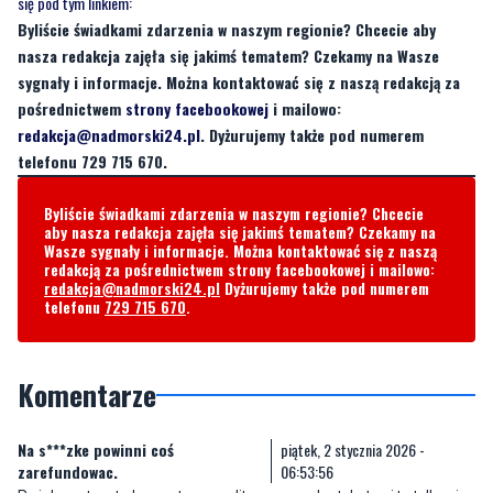
się pod tym linkiem:
Byliście świadkami zdarzenia w naszym regionie? Chcecie aby
nasza redakcja zajęła się jakimś tematem? Czekamy na Wasze
sygnały i informacje. Można kontaktować się z naszą redakcją za
pośrednictwem
strony facebookowej
i mailowo:
redakcja@nadmorski24.pl
. Dyżurujemy także pod numerem
telefonu 729 715 670.
Byliście świadkami zdarzenia w naszym regionie? Chcecie
aby nasza redakcja zajęła się jakimś tematem? Czekamy na
Wasze sygnały i informacje. Można kontaktować się z naszą
redakcją za pośrednictwem strony facebookowej i mailowo:
redakcja@nadmorski24.pl
Dyżurujemy także pod numerem
telefonu
729 715 670
.
Komentarze
Na s***zke powinni coś
piątek, 2 stycznia 2026 -
zarefundowac.
06:53:56