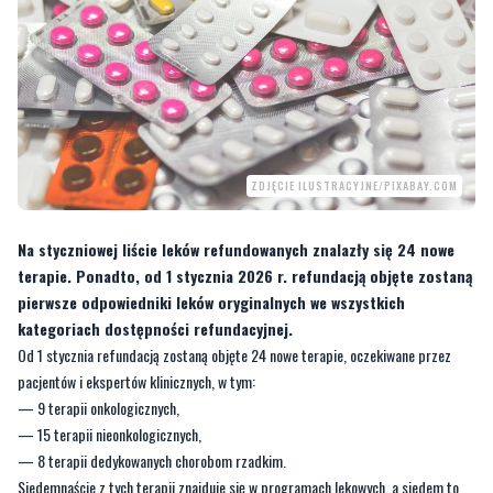
ZDJĘCIE ILUSTRACYJNE/PIXABAY.COM
Na styczniowej liście leków refundowanych znalazły się 24 nowe
terapie. Ponadto, od 1 stycznia 2026 r. refundacją objęte zostaną
pierwsze odpowiedniki leków oryginalnych we wszystkich
kategoriach dostępności refundacyjnej.
Od 1 stycznia refundacją zostaną objęte 24 nowe terapie, oczekiwane przez
pacjentów i ekspertów klinicznych, w tym:
— 9 terapii onkologicznych,
— 15 terapii nieonkologicznych,
— 8 terapii dedykowanych chorobom rzadkim.
Siedemnaście z tych terapii znajduje się w programach lekowych, a siedem to