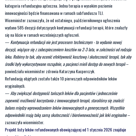
kategoria refundacyjna apteczna. Jedna terapia o wysokim poziomie
innowacyjności będzie finansowana w ramach subfunduszu TLI.
Wiceminister zaznaczyła, że od ostatniego, październikowego ogłoszenia
wydano 585 decyzji dotyczących kontynuacji refundacji terapii, które znalazły
się na liście w ramach wcześniejszych ogłoszeń.
—
Kontynuacja refundacji nie jest procesem technicznym - to wydanie nowej
decyzji, wiążące się z zabezpieczeniem kosztów na 2-3 lata, w zależności od rodzaju
leku. Robimy to tak, aby ocenić efektywność kosztową i skuteczność terapii, tak aby
środki były wykorzystywane rozsądnie, a pacjenci mieli dostęp do nowych terapii
–
powiedziała wiceminister zdrowia Katarzyna Kacperczyk.
Refundacją objętych zostało także 10 pierwszych odpowiedników leków
oryginalnych.
—
Aby zwiększyć dostępność tańszych leków dla pacjentów i jednocześnie
zapewnić możliwość korzystania z innowacyjnych terapii, staraliśmy się znaleźć
balans między wprowadzaniem leków innowacyjnych a generycznych. Wszystkie
odpowiedniki mają taką samą skuteczność i biorównoważność jak leki oryginalne
–
zaznaczyła wiceminister.
Projekt listy leków refundowanych obowiązującej od 1 stycznia 2026 znajduje