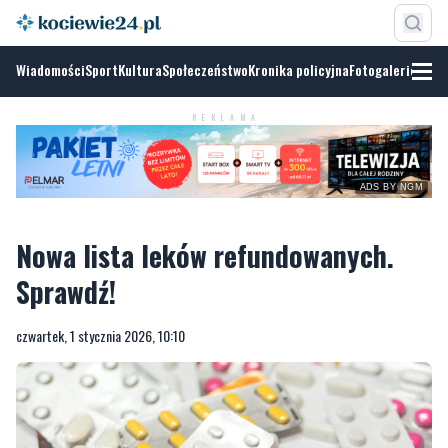
Wiadomości
Sport
Kultura
Społeczeństwo
Kronika policyjna
Fotogalerie
REKLAMA
ADS BY NGM
Nowa lista leków refundowanych.
Sprawdź!
czwartek, 1 stycznia 2026, 10:10