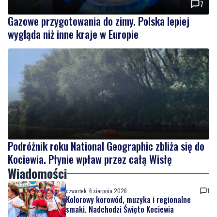
7
Gazowe przygotowania do zimy. Polska lepiej
wygląda niż inne kraje w Europie
Podróżnik roku National Geographic zbliża się do
Kociewia. Płynie wpław przez całą Wisłę
Wiadomości
czwartek, 6 sierpnia 2026
1
Kolorowy korowód, muzyka i regionalne
smaki. Nadchodzi Święto Kociewia