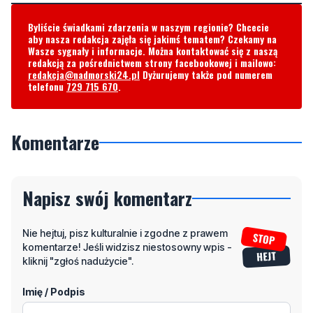
Byliście świadkami zdarzenia w naszym regionie? Chcecie
aby nasza redakcja zajęła się jakimś tematem? Czekamy na
Wasze sygnały i informacje. Można kontaktować się z naszą
redakcją za pośrednictwem strony facebookowej i mailowo:
redakcja@nadmorski24.pl
Dyżurujemy także pod numerem
telefonu
729 715 670
.
Komentarze
Napisz swój komentarz
Nie hejtuj, pisz kulturalnie i zgodne z prawem
komentarze! Jeśli widzisz niestosowny wpis -
kliknij "zgłoś nadużycie".
Imię / Podpis