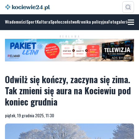
Wiadomości
Sport
Kultura
Społeczeństwo
Kronika policyjna
Fotogalerie
REKLAMA
ADS BY NGM
Odwilż się kończy, zaczyna się zima.
Tak zmieni się aura na Kociewiu pod
koniec grudnia
piątek, 19 grudnia 2025, 11:30