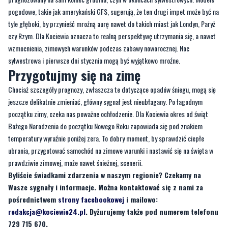
pogodowe, takie jak amerykański GFS, sugerują, że ten drugi impet może być na
tyle głęboki, by przynieść mroźną aurę nawet do takich miast jak Londyn, Paryż
czy Rzym. Dla Kociewia oznacza to realną perspektywę utrzymania się, a nawet
wzmocnienia, zimowych warunków podczas zabawy noworocznej. Noc
sylwestrowa i pierwsze dni stycznia mogą być wyjątkowo mroźne.
Przygotujmy się na zimę
Chociaż szczegóły prognozy, zwłaszcza te dotyczące opadów śniegu, mogą się
jeszcze delikatnie zmieniać, główny sygnał jest nieubłagany. Po łagodnym
początku zimy, czeka nas poważne ochłodzenie. Dla Kociewia okres od świąt
Bożego Narodzenia do początku Nowego Roku zapowiada się pod znakiem
temperatury wyraźnie poniżej zera. To dobry moment, by sprawdzić ciepłe
ubrania, przygotować samochód na zimowe warunki i nastawić się na święta w
prawdziwie zimowej, może nawet śnieżnej, scenerii.
Byliście świadkami zdarzenia w naszym regionie? Czekamy na
Wasze sygnały i informacje. Można kontaktować się z nami za
pośrednictwem
strony facebookowej
i mailowo:
redakcja@kociewie24.pl
. Dyżurujemy także pod numerem telefonu
729 715 670.