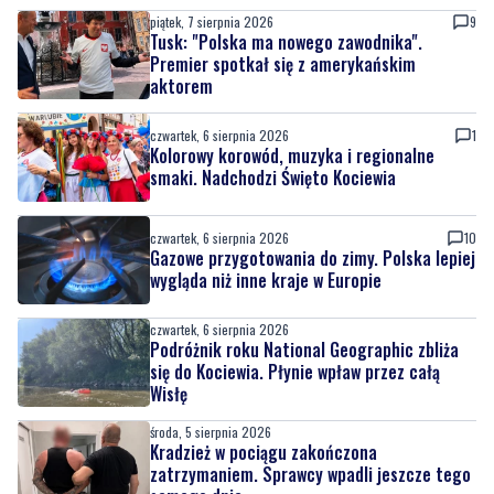
piątek, 7 sierpnia 2026
9
Tusk: "Polska ma nowego zawodnika".
Premier spotkał się z amerykańskim
aktorem
czwartek, 6 sierpnia 2026
1
Kolorowy korowód, muzyka i regionalne
smaki. Nadchodzi Święto Kociewia
czwartek, 6 sierpnia 2026
10
Gazowe przygotowania do zimy. Polska lepiej
wygląda niż inne kraje w Europie
czwartek, 6 sierpnia 2026
Podróżnik roku National Geographic zbliża
się do Kociewia. Płynie wpław przez całą
Wisłę
środa, 5 sierpnia 2026
Kradzież w pociągu zakończona
zatrzymaniem. Sprawcy wpadli jeszcze tego