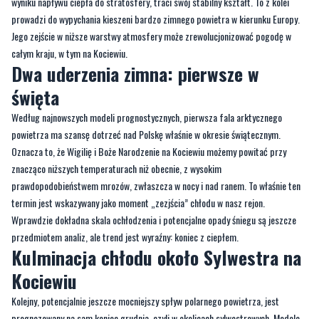
wyniku napływu ciepła do stratosfery, traci swój stabilny kształt. To z kolei
prowadzi do wypychania kieszeni bardzo zimnego powietra w kierunku Europy.
Jego zejście w niższe warstwy atmosfery może zrewolucjonizować pogodę w
całym kraju, w tym na Kociewiu.
Dwa uderzenia zimna: pierwsze w
święta
Według najnowszych modeli prognostycznych, pierwsza fala arktycznego
powietrza ma szansę dotrzeć nad Polskę właśnie w okresie świątecznym.
Oznacza to, że Wigilię i Boże Narodzenie na Kociewiu możemy powitać przy
znacząco niższych temperaturach niż obecnie, z wysokim
prawdopodobieństwem mrozów, zwłaszcza w nocy i nad ranem. To właśnie ten
termin jest wskazywany jako moment „zezjścia” chłodu w nasz rejon.
Wprawdzie dokładna skala ochłodzenia i potencjalne opady śniegu są jeszcze
przedmiotem analiz, ale trend jest wyraźny: koniec z ciepłem.
Kulminacja chłodu około Sylwestra na
Kociewiu
Kolejny, potencjalnie jeszcze mocniejszy spływ polarnego powietrza, jest
prognozowany na sam koniec grudnia, czyli w okolicach sylwestrowych. Modele