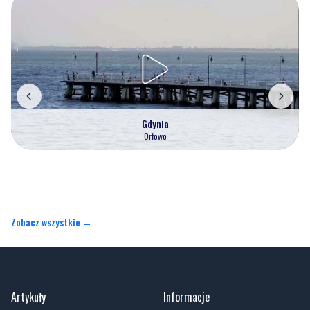
Gdynia
Orłowo
Zobacz wszystkie →
Artykuły
Informacje