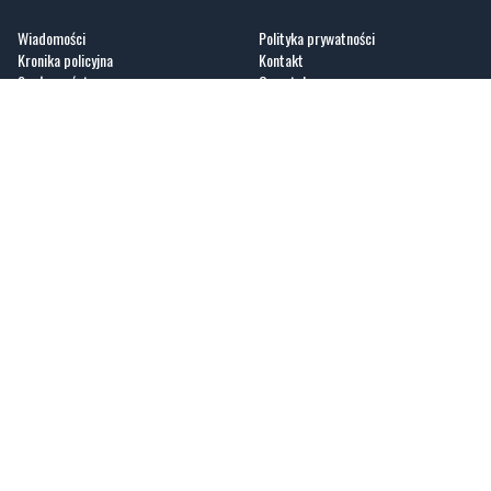
Wiadomości
Polityka prywatności
Kronika policyjna
Kontakt
Społeczeństwo
O portalu
Kultura
Regulamin
Sport
Zobacz
Fotogalerie
Nasze HotSpoty
Nasze kamery
Praca
GoWork.pl
dlafirm.pracuj.pl
Kociewie24.pl - portal informacyjny z Kociewia. Codzienna dawka najnowszych
wiadomości z Twojej okolicy. Informacje społeczne, kulturalne, sportowe z
Gniewu, Tczewa, Pelplina, Starogardu Gdańskiego i pobliskich miejscowości.
Sprawdzone, lokalne info dla mieszkańców regionu Kociewia.