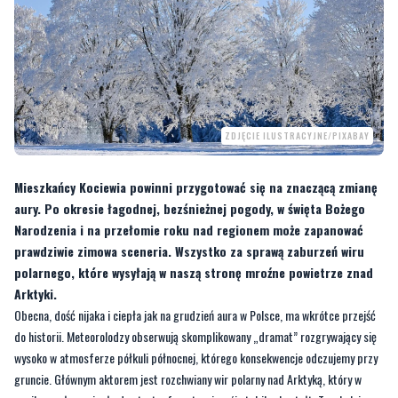
ZDJĘCIE ILUSTRACYJNE/PIXABAY
Mieszkańcy Kociewia powinni przygotować się na znaczącą zmianę
aury. Po okresie łagodnej, bezśnieżnej pogody, w święta Bożego
Narodzenia i na przełomie roku nad regionem może zapanować
prawdziwie zimowa sceneria. Wszystko za sprawą zaburzeń wiru
polarnego, które wysyłają w naszą stronę mroźne powietrze znad
Arktyki.
Obecna, dość nijaka i ciepła jak na grudzień aura w Polsce, ma wkrótce przejść
do historii. Meteorolodzy obserwują skomplikowany „dramat” rozgrywający się
wysoko w atmosferze półkuli północnej, którego konsekwencje odczujemy przy
gruncie. Głównym aktorem jest rozchwiany wir polarny nad Arktyką, który w