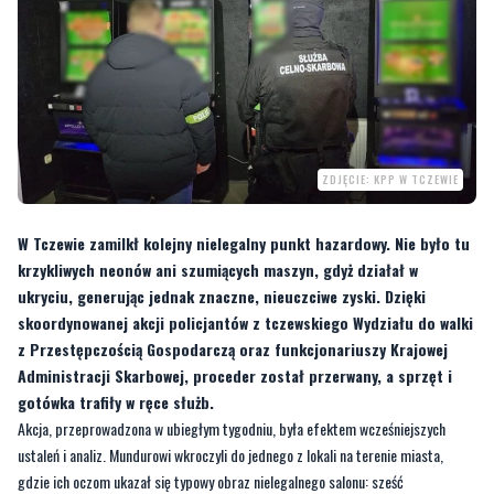
ZDJĘCIE: KPP W TCZEWIE
W Tczewie zamilkł kolejny nielegalny punkt hazardowy. Nie było tu
krzykliwych neonów ani szumiących maszyn, gdyż działał w
ukryciu, generując jednak znaczne, nieuczciwe zyski. Dzięki
skoordynowanej akcji policjantów z tczewskiego Wydziału do walki
z Przestępczością Gospodarczą oraz funkcjonariuszy Krajowej
Administracji Skarbowej, proceder został przerwany, a sprzęt i
gotówka trafiły w ręce służb.
Akcja, przeprowadzona w ubiegłym tygodniu, była efektem wcześniejszych
ustaleń i analiz. Mundurowi wkroczyli do jednego z lokali na terenie miasta,
gdzie ich oczom ukazał się typowy obraz nielegalnego salonu: sześć