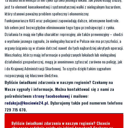
jest to element konsekwentnej i systematycznej walki z nielegalnym hazardem,
który stanowi poważny problem społeczny i ekonomiczny.
Funkcjonariusze KAS oraz policjanci zapowiadają dalsze, intensywne kontrole.
Ich celem jest bezwzględne eliminowanie tego typu przedsięwzięć z rynku.
Działania te mają nie tylko charakter represyjny, ale także prewencyjny – chodzi
o wysłanie jasnego sygnału, że nielegalny hazard w Polsce nie ma przyszłości, a
organy ścigania są w stanie dotrzeć nawet do tych najbardziej ukrytych operacji.
Mieszkańcy, którzy mają informacje o podejrzanych lokalach lub nielegalnej
działalności gospodarczej, mogą je anonimowo zgłaszać zarówno na policję, jak
i do Krajowej Administracji Skarbowej. To często dzięki takim sygnałom
rozpoczynają się kluczowe śledztwa.
Byliście świadkami zdarzenia w naszym regionie? Czekamy na
Wasze sygnały i informacje. Można kontaktować się z nami za
pośrednictwem
strony facebookowej
i mailowo:
redakcja@kociewie24.pl
. Dyżurujemy także pod numerem telefonu
729 715 670.
Byliście świadkami zdarzenia w naszym regionie? Chcecie
aby nasza redakcja zajęła się jakimś tematem? Czekamy na