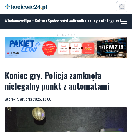
Wiadomości
Sport
Kultura
Społeczeństwo
Kronika policyjna
Fotogalerie
REKLAMA
ADS BY NGM
Koniec gry. Policja zamknęła
nielegalny punkt z automatami
wtorek, 9 grudnia 2025, 13:00