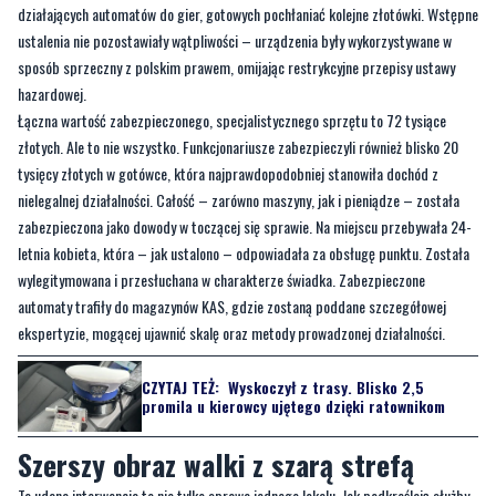
działających automatów do gier, gotowych pochłaniać kolejne złotówki. Wstępne
ustalenia nie pozostawiały wątpliwości – urządzenia były wykorzystywane w
sposób sprzeczny z polskim prawem, omijając restrykcyjne przepisy ustawy
hazardowej.
Łączna wartość zabezpieczonego, specjalistycznego sprzętu to 72 tysiące
złotych. Ale to nie wszystko. Funkcjonariusze zabezpieczyli również blisko 20
tysięcy złotych w gotówce, która najprawdopodobniej stanowiła dochód z
nielegalnej działalności. Całość – zarówno maszyny, jak i pieniądze – została
zabezpieczona jako dowody w toczącej się sprawie. Na miejscu przebywała 24-
letnia kobieta, która – jak ustalono – odpowiadała za obsługę punktu. Została
wylegitymowana i przesłuchana w charakterze świadka. Zabezpieczone
automaty trafiły do magazynów KAS, gdzie zostaną poddane szczegółowej
ekspertyzie, mogącej ujawnić skalę oraz metody prowadzonej działalności.
CZYTAJ TEŻ:
Wyskoczył z trasy. Blisko 2,5
promila u kierowcy ujętego dzięki ratownikom
Szerszy obraz walki z szarą strefą
Ta udana interwencja to nie tylko sprawa jednego lokalu. Jak podkreślają służby,