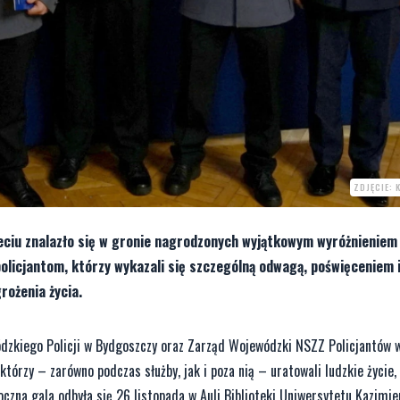
ZDJĘCIE: 
eciu znalazło się w gronie nagrodzonych wyjątkowym wyróżnieniem
licjantom, którzy wykazali się szczególną odwagą, poświęceniem 
rożenia życia.
dzkiego Policji w Bydgoszczy oraz Zarząd Wojewódzki NSZZ Policjantów
órzy – zarówno podczas służby, jak i poza nią – uratowali ludzkie życie, 
oczna gala odbyła się 26 listopada w Auli Biblioteki Uniwersytetu Kazimi