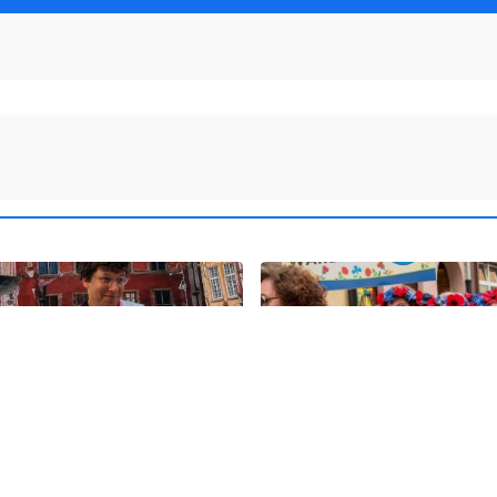
18
olska ma nowego
Kolorowy korowód, muzyk