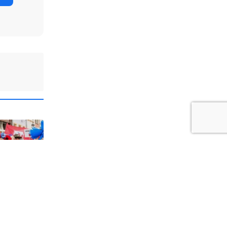
1
a i