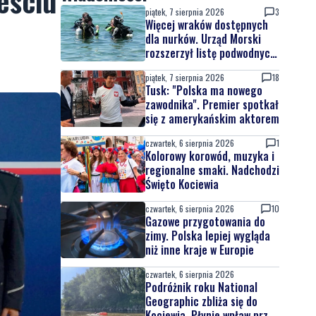
eściu
piątek, 7 sierpnia 2026
3
Więcej wraków dostępnych
dla nurków. Urząd Morski
rozszerzył listę podwodnych
atrakcji
piątek, 7 sierpnia 2026
18
Tusk: "Polska ma nowego
zawodnika". Premier spotkał
się z amerykańskim aktorem
czwartek, 6 sierpnia 2026
1
Kolorowy korowód, muzyka i
regionalne smaki. Nadchodzi
Święto Kociewia
czwartek, 6 sierpnia 2026
10
Gazowe przygotowania do
zimy. Polska lepiej wygląda
niż inne kraje w Europie
czwartek, 6 sierpnia 2026
Podróżnik roku National
Geographic zbliża się do
Kociewia. Płynie wpław przez