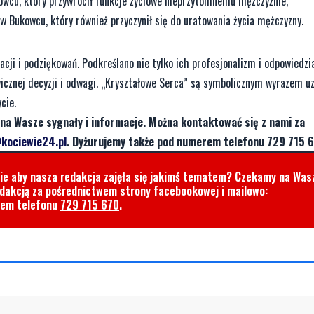
owcu, który przywrócił funkcje życiowe nieprzytomnemu mężczyźnie,
w Bukowcu, który również przyczynił się do uratowania życia mężczyzny.
acji i podziękowań. Podkreślano nie tylko ich profesjonalizm i odpowiedzia
cznej decyzji i odwagi. „Kryształowe Serca” są symbolicznym wyrazem uz
cie.
na Wasze sygnały i informacje. Można kontaktować się z nami za
kociewie24.pl
. Dyżurujemy także pod numerem telefonu 729 715 6
cie aby nasza redakcja zajęła się jakimś tematem? Czekamy na Was
edakcją za pośrednictwem strony facebookowej i mailowo:
rem telefonu
729 715 670
.