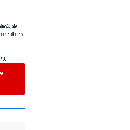
lność, ale
nania dla ich
70.
ze