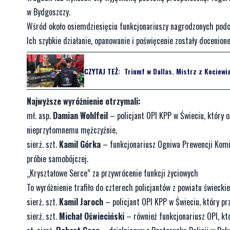
w Bydgoszczy.
Wśród około osiemdziesięciu funkcjonariuszy nagrodzonych podcza
Ich szybkie działanie, opanowanie i poświęcenie zostały docenion
CZYTAJ TEŻ:
Triumf w Dallas. Mistrz z Kociewi
Najwyższe wyróżnienie otrzymali:
mł. asp.
Damian Wohlfeil
– policjant OPI KPP w Świeciu, który o
nieprzytomnemu mężczyźnie,
sierż. szt.
Kamil Górka
– funkcjonariusz Ogniwa Prewencji Komis
próbie samobójczej.
„Kryształowe Serce” za przywrócenie funkcji życiowych
To wyróżnienie trafiło do czterech policjantów z powiatu świeckie
sierż. szt.
Kamil Jaroch
– policjant OPI KPP w Świeciu, który pr
sierż. szt.
Michał Oświeciński
– również funkcjonariusz OPI, któ