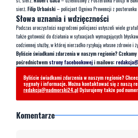
st. sierż.
Robert Gaca
– dzielnicowy z Posterunku Policji w Buk
sierż.
Filip Urbański
– policjant Ogniwa Prewencji z posterunku 
Słowa uznania i wdzięczności
Podczas uroczystości nagrodzeni policjanci usłyszeli wiele gratul
także gotowość do działania w sytuacjach wymagających błyskawi
codziennej służby, w której nierzadko ryzykują własne zdrowie i ży
Byliście świadkami zdarzenia w naszym regionie? Czekamy 
pośrednictwem
strony facebookowej
i mailowo:
redakcja@
Byliście świadkami zdarzenia w naszym regionie? Chce
sygnały i informacje. Można kontaktować się z naszą r
redakcja@nadmorski24.pl
Dyżurujemy także pod nume
Komentarze