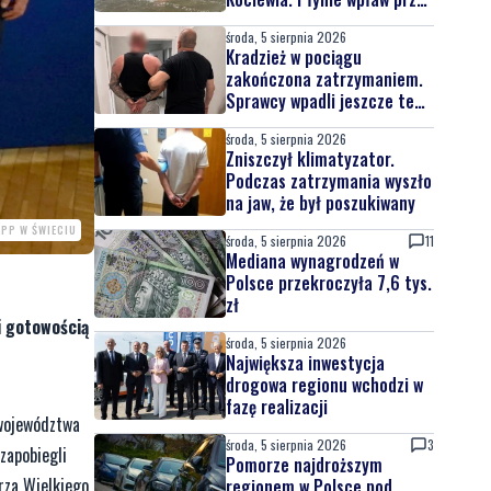
całą Wisłę
środa, 5 sierpnia 2026
Kradzież w pociągu
zakończona zatrzymaniem.
Sprawcy wpadli jeszcze tego
samego dnia
środa, 5 sierpnia 2026
Zniszczył klimatyzator.
Podczas zatrzymania wyszło
na jaw, że był poszukiwany
KPP W ŚWIECIU
środa, 5 sierpnia 2026
11
Mediana wynagrodzeń w
Polsce przekroczyła 7,6 tys.
zł
i gotowością
środa, 5 sierpnia 2026
Największa inwestycja
drogowa regionu wchodzi w
fazę realizacji
 województwa
środa, 5 sierpnia 2026
3
zapobiegli
Pomorze najdroższym
erza Wielkiego
regionem w Polsce pod