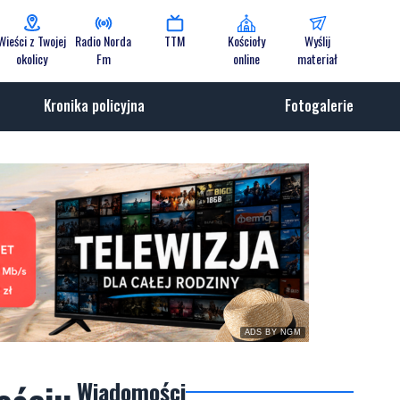
Wieści z Twojej
Radio Norda
TTM
Kościoły
Wyślij
okolicy
Fm
online
materiał
Kronika policyjna
Fotogalerie
ADS BY NGM
Wiadomości