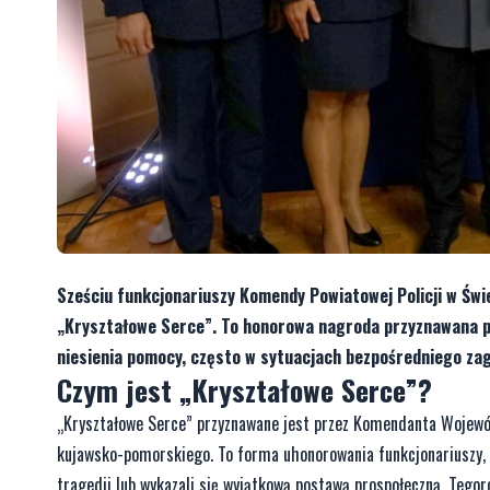
Sześciu funkcjonariuszy Komendy Powiatowej Policji w Świ
„Kryształowe Serce”. To honorowa nagroda przyznawana po
niesienia pomocy, często w sytuacjach bezpośredniego zag
Czym jest „Kryształowe Serce”?
„Kryształowe Serce” przyznawane jest przez Komendanta Wojewó
kujawsko-pomorskiego. To forma uhonorowania funkcjonariuszy, kt
tragedii lub wykazali się wyjątkową postawą prospołeczną. Tegor