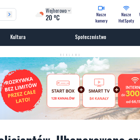
Wejherowo
Nasze
Nasze
o
20
C
kamery
HotSpoty
Kultura
Społeczeństwo
REKLAMA