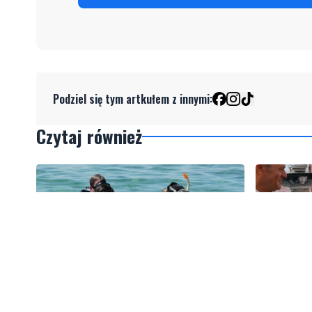
Podziel się tym artkułem z innymi:
Czytaj również
3
Więcej wraków dostępnych dla
Tusk: "P