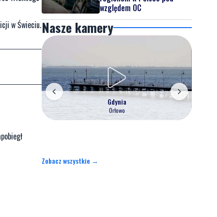
względem OC
Nasze kamery
cji w Świeciu.
Gdynia
Orłowo
apobiegł
Zobacz wszystkie →