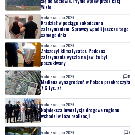
się do Kociewia. Płynie wpław przez całą
Wisłę
środa, 5 sierpnia 2026
Kradzież w pociągu zakończona
zatrzymaniem. Sprawcy wpadli jeszcze tego
samego dnia
środa, 5 sierpnia 2026
Zniszczył klimatyzator. Podczas
zatrzymania wyszło na jaw, że był
poszukiwany
środa, 5 sierpnia 2026
11
Mediana wynagrodzeń w Polsce przekroczyła
7,6 tys. zł
środa, 5 sierpnia 2026
Największa inwestycja drogowa regionu
wchodzi w fazę realizacji
środa, 5 sierpnia 2026
3