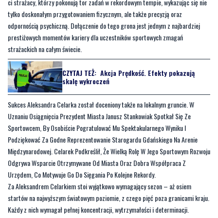
ci strażacy, którzy pokonują tor zadań w rekordowym tempie, wykazując się nie
tylko doskonałym przygotowaniem fizycznym, ale także precyzją oraz
odpornością psychiczną. Dołączenie do tego grona jest jednym z najbardziej
prestiżowych momentów kariery dla uczestników sportowych zmagań
strażackich na całym świecie.
CZYTAJ TEŻ:
Akcja Prędkość. Efekty pokazują
skalę wykroczeń
Sukces Aleksandra Celarka został doceniony także na lokalnym gruncie. W
Uznaniu Osiągnięcia Prezydent Miasta Janusz Stankowiak Spotkał Się Ze
Sportowcem, By Osobiście Pogratulować Mu Spektakularnego Wyniku I
Podziękować Za Godne Reprezentowanie Starogardu Gdańskiego Na Arenie
Międzynarodowej. Celarek Podkreślił, Że Wielką Rolę W Jego Sportowym Rozwoju
Odgrywa Wsparcie Otrzymywane Od Miasta Oraz Dobra Współpraca Z
Urzędem, Co Motywuje Go Do Sięgania Po Kolejne Rekordy.
Za Aleksandrem Celarkiem stoi wyjątkowo wymagający sezon – aż osiem
startów na najwyższym światowym poziomie, z czego pięć poza granicami kraju.
Każdy z nich wymagał pełnej koncentracji, wytrzymałości i determinacji.