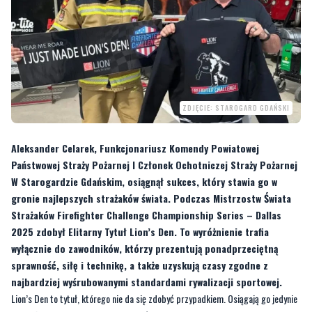
ZDJĘCIE: STAROGARD GDAŃSKI
Aleksander Celarek, Funkcjonariusz Komendy Powiatowej
Państwowej Straży Pożarnej I Członek Ochotniczej Straży Pożarnej
W Starogardzie Gdańskim, osiągnął sukces, który stawia go w
gronie najlepszych strażaków świata. Podczas Mistrzostw Świata
Strażaków Firefighter Challenge Championship Series – Dallas
2025 zdobył Elitarny Tytuł Lion’s Den. To wyróżnienie trafia
wyłącznie do zawodników, którzy prezentują ponadprzeciętną
sprawność, siłę i technikę, a także uzyskują czasy zgodne z
najbardziej wyśrubowanymi standardami rywalizacji sportowej.
Lion’s Den to tytuł, którego nie da się zdobyć przypadkiem. Osiągają go jedynie