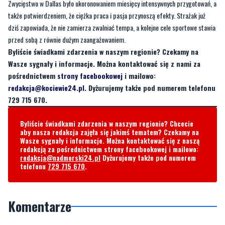
Zwycięstwo w Dallas było ukoronowaniem miesięcy intensywnych przygotowań, a
także potwierdzeniem, że ciężka praca i pasja przynoszą efekty. Strażak już
dziś zapowiada, że nie zamierza zwalniać tempa, a kolejne cele sportowe stawia
przed sobą z równie dużym zaangażowaniem.
Byliście świadkami zdarzenia w naszym regionie? Czekamy na
Wasze sygnały i informacje. Można kontaktować się z nami za
pośrednictwem
strony facebookowej
i mailowo:
redakcja@kociewie24.pl
. Dyżurujemy także pod numerem telefonu
729 715 670.
Byliście świadkami zdarzenia w naszym regionie? Chcecie
aby nasza redakcja zajęła się jakimś tematem? Czekamy na
Wasze sygnały i informacje. Można kontaktować się z naszą
redakcją za pośrednictwem strony facebookowej i mailowo:
redakcja@nadmorski24.pl
Dyżurujemy także pod numerem
telefonu
729 715 670
.
Komentarze